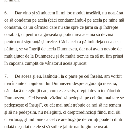
6. Dar vino și să aducem în mijloc modul înșelării, nu neapărat
ca să condamn pe acela (căci condamnându-l pe acela pe mine mă
condamn, ca un cârmaci care nu știe spre ce țărm să-și îndrepte
corabia), ci pentru ca greșeala și poticnirea aceluia să devină
pentru noi siguranță și trezire. Căci acela a pătimit deja ceea ce a
pătimit, se va îngriji de acela Dumnezeu, dar noi avem nevoie de
mult ajutor de la Dumnezeu și de multă trezvie ca să nu fim prinși
în capcană cumplit de vânătorul acela spurcat.
7. De aceea și eu, lăsându-l la o parte pe cel înșelat, am vorbit
mai înainte cu ajutorul lui Dumnezeu despre siguranța noastră,
căci dacă nelegiuiții cad, cum este scris, drepții devin temători de
Dumnezeu, „Cel iscusit, văzându-l pedepsit pe cel rău, mai tare se
pedepsește el însuși”, cu cât mai mult trebuie ca noi să ne temem
și să ne pedepsim, nu nelegiuiți, ci dreptcredincioși fiind, nici răi,
ci virtuoși, știind bine că cel ce are bogăție de virtuți poate fi dintr-
odată deșertat de ele și să sufere jalnic naufragiu pe uscat.