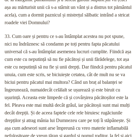
așa au mărturisit unii că s-a stârnit un vânt și a distrus tot pământul
acela), cum a dormit paznicul și mistrețul sălbatic intrând a stricat
roadele viei Domnului?
33. Cum oare și pentru ce s-au întâmplat acestea nu pot spune,
nici nu îndrăznesc să condamn pe toți pentru fapta păcatului
universal că s-au întâmplat asemenea lucruri cumplite. Fiindcă așa
cum este cu neputință să nu fie păcătoși și unii fărădelege, tot așa
este cu neputință să nu fie și unii drepți. Dar fiindcă pentru păcatul
unuia, cum este scris, se biciuiește cetatea, cât de mult nu se va
biciui pentru păcatul mai multora? Când un braț al balanței se
îngreunează, numaidecât celălalt se ușurează și este biruit cu
ușurință. Aceasta este limpede că și covârșirea păcătoșilor este la
fel. Pleava este mai multă decât grâul, iar păcătoșii sunt mai mulți
decât drepții. Și de aceea faptele cele rele biruiesc rugăciunile
drepților și atrag mânia lui Dumnezeu care pe toți îi stăpânește. Și
așa cum adeseori sunt arse împreună cu vreo materie inflamabilă
nefolositoare de vreun țăran și gardul și pomul roditor, la fel și aici