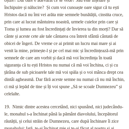
oștire? Dar oare e adevărat ce se vede? Sau este înșelare și
închipuire și nălucire? Și cum voi cunoaște oare sigur că tu ești
Hristos dacă nu îmi vei arăta mie semnele bunătății, cinstita cruce,
prin care ai lucrat mântuirea noastră, urmele cuielor prin care și
Toma și lumea au fost încredințați de învierea ta din morți? Dar să
cânte și aceste cete ale tale cântarea cea întreit sfântă cântată de
obicei de îngeri. De vreme ce ai primit un lucru mai mare și ai
venit la mine, primește-l și pe cel mai mic și încredințează-mă prin
semnele de care am vorbit și dacă mă voi încredința în toată
siguranța că tu ești Hristos nu numai că mă voi închina, ci și cu
țărâna de sub picioarele tale mă voi spăla și o voi mânca drept cea
dintâi agheasmă. Dar fără aceste semne nu numai că nu mă închin,
ci mă și lepăd de tine și îți voi spune „Să se scoale Dumnezeu” și
celelalte.
19. Nimic dintre acestea cercetând, nici spunând, nici judecându-
le, monahul s-a închinat până la pământ diavolului, începătorul
răutății, și celui străin de Dumnezeu, care după închinare îi zice
monahului: Iată, te-ai închinat mie și te-ai făcut al nostru și ai