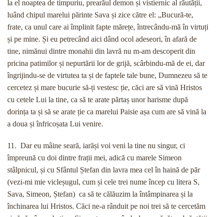
la el noaptea de timpuriu, prearăul demon și vistiernic al răutății,
luând chipul marelui părinte Sava și zice către el: „Bucură-te,
frate, ca unul care ai împlinit fapte mărețe, întrecându-mă în virtuți
și pe mine. Și eu petrecând aici dând ocol adeseori, în afară de
tine, nimănui dintre monahii din lavră nu m-am descoperit din
pricina patimilor și nepurtării lor de grijă, scârbindu-mă de ei, dar
îngrijindu-se de virtutea ta și de faptele tale bune, Dumnezeu să te
cercetez și mare bucurie să-ți vestesc ție, căci are să vină Hristos
cu cetele Lui la tine, ca să te arate părtaș unor harisme după
dorința ta și să se arate ție ca marelui Paisie așa cum are să vină la
a doua și înfricoșata Lui venire.
11. Dar eu mâine seară, iarăși voi veni la tine nu singur, ci
împreună cu doi dintre frații mei, adică cu marele Simeon
stâlpnicul, și cu Sfântul Ștefan din lavra mea cel în haină de păr
(vezi-mi mie vicleșugul, cum și cele trei nume încep cu litera S,
Sava, Simeon, Ștefan) ca să te călăuzim la întâmpinarea și la
închinarea lui Hristos. Căci ne-a rânduit pe noi trei să te cercetăm