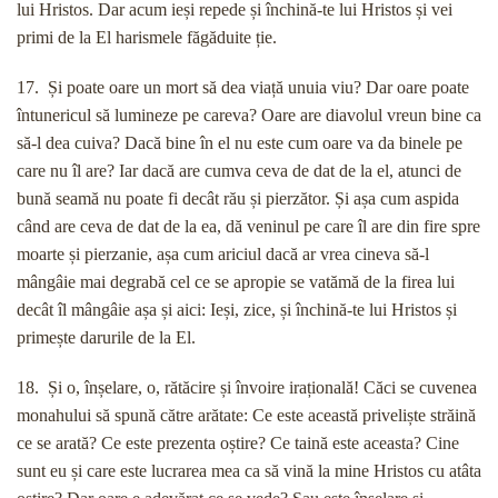
lui Hristos. Dar acum ieși repede și închină-te lui Hristos și vei
primi de la El harismele făgăduite ție.
17. Și poate oare un mort să dea viață unuia viu? Dar oare poate
întunericul să lumineze pe careva? Oare are diavolul vreun bine ca
să-l dea cuiva? Dacă bine în el nu este cum oare va da binele pe
care nu îl are? Iar dacă are cumva ceva de dat de la el, atunci de
bună seamă nu poate fi decât rău și pierzător. Și așa cum aspida
când are ceva de dat de la ea, dă veninul pe care îl are din fire spre
moarte și pierzanie, așa cum ariciul dacă ar vrea cineva să-l
mângâie mai degrabă cel ce se apropie se vatămă de la firea lui
decât îl mângâie așa și aici: Ieși, zice, și închină-te lui Hristos și
primește darurile de la El.
18. Și o, înșelare, o, rătăcire și învoire irațională! Căci se cuvenea
monahului să spună către arătate: Ce este această priveliște străină
ce se arată? Ce este prezenta oștire? Ce taină este aceasta? Cine
sunt eu și care este lucrarea mea ca să vină la mine Hristos cu atâta