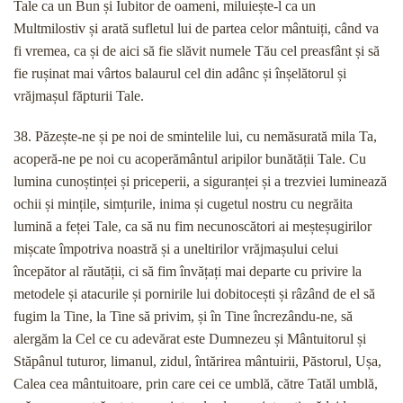
Tale ca un Bun și Iubitor de oameni, miluiește-l ca un
Multmilostiv și arată sufletul lui de partea celor mântuiți, când va
fi vremea, ca și de aici să fie slăvit numele Tău cel preasfânt și să
fie rușinat mai vârtos balaurul cel din adânc și înșelătorul și
vrăjmașul făpturii Tale.
38. Păzește-ne și pe noi de smintelile lui, cu nemăsurată mila Ta,
acoperă-ne pe noi cu acoperământul aripilor bunătății Tale. Cu
lumina cunoștinței și priceperii, a siguranței și a trezviei luminează
ochii și mințile, simțurile, inima și cugetul nostru cu negrăita
lumină a feței Tale, ca să nu fim necunoscători ai meșteșugirilor
mișcate împotriva noastră și a uneltirilor vrăjmașului celui
începător al răutății, ci să fim învățați mai departe cu privire la
metodele și atacurile și pornirile lui dobitocești și râzând de el să
fugim la Tine, la Tine să privim, și în Tine încrezându-ne, să
alergăm la Cel ce cu adevărat este Dumnezeu și Mântuitorul și
Stăpânul tuturor, limanul, zidul, întărirea mântuirii, Păstorul, Ușa,
Calea cea mântuitoare, prin care cei ce umblă, către Tatăl umblă,