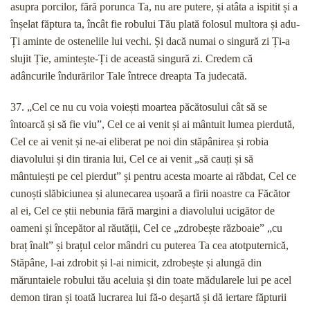
asupra porcilor, fără porunca Ta, nu are putere, și atâta a ispitit și a
înșelat făptura ta, încât fie robului Tău plată folosul multora și adu-
Ți aminte de ostenelile lui vechi. Și dacă numai o singură zi Ți-a
slujit Ție, amintește-Ți de această singură zi. Credem că
adâncurile îndurărilor Tale întrece dreapta Ta judecată.
37. „Cel ce nu cu voia voiești moartea păcătosului cât să se
întoarcă și să fie viu”, Cel ce ai venit și ai mântuit lumea pierdută,
Cel ce ai venit și ne-ai eliberat pe noi din stăpânirea și robia
diavolului și din tirania lui, Cel ce ai venit „să cauți și să
mântuiești pe cel pierdut” și pentru acesta moarte ai răbdat, Cel ce
cunoști slăbiciunea și alunecarea ușoară a firii noastre ca Făcător
al ei, Cel ce știi nebunia fără margini a diavolului ucigător de
oameni și începător al răutății, Cel ce „zdrobește războaie” „cu
braț înalt” și brațul celor mândri cu puterea Ta cea atotputernică,
Stăpâne, l-ai zdrobit și l-ai nimicit, zdrobește și alungă din
măruntaiele robului tău aceluia și din toate mădularele lui pe acel
demon tiran și toată lucrarea lui fă-o deșartă și dă iertare făpturii