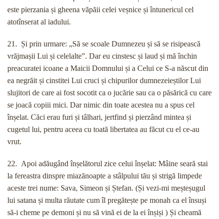
este pierzania și gheena văpăii celei veșnice și întunericul cel
atotînserat al iadului.
21. Și prin urmare: „Să se scoale Dumnezeu și să se risipească
vrăjmașii Lui și celelalte”. Dar eu cinstesc și laud și mă închin
preacuratei icoane a Maicii Domnului și a Celui ce S-a născut din
ea negrăit și cinstitei Lui cruci și chipurilor dumnezeieștilor Lui
slujitori de care ai fost socotit ca o jucărie sau ca o păsărică cu care
se joacă copiii mici. Dar nimic din toate acestea nu a spus cel
înșelat. Căci erau furi și tâlhari, jertfind și pierzând mintea și
cugetul lui, pentru aceea cu toată libertatea au făcut cu el ce-au
vrut.
22. Apoi adăugând înșelătorul zice celui înșelat: Mâine seară stai
la fereastra dinspre miazănoapte a stâlpului tău și strigă limpede
aceste trei nume: Sava, Simeon și Ștefan. (Și vezi-mi meșteșugul
lui satana și multa răutate cum îl pregătește pe monah ca el însuși
să-i cheme pe demoni și nu să vină ei de la ei înșiși ) Și cheamă