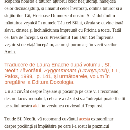
scăparea noastră a tuturor, ajutorul celor neajutorați, nădejdea
celor deznădăjduiți, și limanul celor înviforați, odihna tuturor și a
slujitorilor Tăi, Hristoase Dumnezeul nostru. Și să dobândim
mântuirea veșnică în numele Tău cel Sfânt, căruia se cuvine toată
slava, cinstea și închinăciunea împreună cu Pricina a toate, Tatăl
cel fără de început, și cu Preasfântul Tău Duh Cel împreună-
veșnic și de viață începător, acum și pururea și în vecii vecilor.
Amin.
Traducere de Laura Enache după volumul, Sf.
Neofit Zăvorâtul,
Syggrammata (
Πανηγυρικὴ
),
t. Γ,
Pafos, 1999, p. 141, și următoarele, volum în
pregătire la Editura Doxologia.
Un alt cuvânt despre înșelare și pocăință pe care vi-l recomand,
despre Iacov monahul, cel care a căzut și s-a îndreptat poate fi citit
pe saitul nostru
aici
, în versiunea cuviosului Teognost.
Tot de Sf. Neofit, vă recomand cuvântul
acesta
extraordinar
despre pocăință și împătășire pe care l-a rostit la praznicul