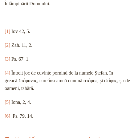
Întâmpinării Domnului.
[1]
Iov 42, 5.
[2]
Zah. 11, 2.
[3]
Ps. 67, 1.
[4]
Întreit joc de cuvinte pornind de la numele Ștefan, în
greacă Στέφανος, care înseamnă cunună στέφος, și στίφος, șir de
oameni, tabără.
[5]
Iona, 2, 4.
[6]
Ps. 79, 14.