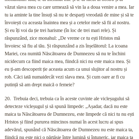
văzut slava mea cu care urmează să vin la a doua venire a mea. Iar
tu ia aminte la tine însuți să nu te desparți vreodată de mine și să te
învoiești cu aceasta înaintea mea și a cetelor mele să fii al nostru.
Și eu îți voi da ție trei harisme (în loc de trei mari rele). Și
răspunzând, zice monahul: „De vreme ce tu ești Hristos mă
învoiesc să fiu al tău. Și răspunzând a zis înșelătorul: La icoana
Mariei, cea numită Născătoarea de Dumnezeu să nu te închini
nicidecum ca fiind maica mea, fiindcă nici nu este maica mea. Și
eu ți-am descoperit ție aceasta acum ca unui slujitor al nostru și
rob. Căci iată numaidecât vezi slava mea. Și cum oare ar fi cu
putință să am drept maică o femeie?
20. Trebuia deci, trebuia ca în aceste cuvinte ale vicleșugului să
detecteze vicleșugul și să spună limpede: „Așadar, dacă nu este
maica ta Născătoarea de Dumnezeu, este limpede că nici tu nu ești
Hristos și fiind pururea mincinos numai în acest lucru ai spus
adevărul, spunând că Născătoarea de Dumnezeu nu este maica ta,
fiindcă nu este nici o părtășie între lumină și întuneric, iar maica ta