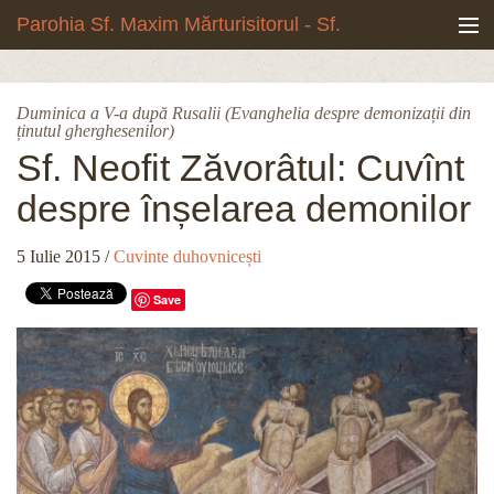
Mergi la conţinutul principal
Parohia Sf. Maxim Mărturisitorul - Sf.
Grigore Palama, Copou - Iași
Noua biserică
Duminica a V-a după Rusalii (Evanghelia despre demonizații din
ținutul gherghesenilor)
Botezuri & Cununii
Sf. Neofit Zăvorâtul: Cuvînt
Teologie & Cuvinte duhovnicești
despre înșelarea demonilor
Fotografii
5 Iulie 2015
/
Cuvinte duhovnicești
Save
Preotul paroh
Program liturgic
Despre noi
Contact