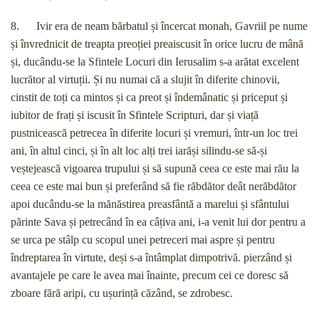
8. Ivir era de neam bărbatul și încercat monah, Gavriil pe nume
și învrednicit de treapta preoției preaiscusit în orice lucru de mână
și, ducându-se la Sfintele Locuri din Ierusalim s-a arătat excelent
lucrător al virtuții. Și nu numai că a slujit în diferite chinovii,
cinstit de toți ca mintos și ca preot și îndemânatic și priceput și
iubitor de frați și iscusit în Sfintele Scripturi, dar și viață
pustnicească petrecea în diferite locuri și vremuri, într-un loc trei
ani, în altul cinci, și în alt loc alți trei iarăși silindu-se să-și
veștejească vigoarea trupului și să supună ceea ce este mai rău la
ceea ce este mai bun și preferând să fie răbdător deât nerăbdător
apoi ducându-se la mănăstirea preasfântă a marelui și sfântului
părinte Sava și petrecând în ea câțiva ani, i-a venit lui dor pentru a
se urca pe stâlp cu scopul unei petreceri mai aspre și pentru
îndreptarea în virtute, deși s-a întâmplat dimpotrivă. pierzând și
avantajele pe care le avea mai înainte, precum cei ce doresc să
zboare fără aripi, cu ușurință căzând, se zdrobesc.