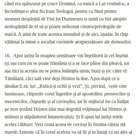
când era spânzurat pe cruce Domnul, ca maică a Lui vestind-o, a
încredințat-o altui fiu Ioan Teologul, pentru ca fiind pentru
moment despărțită de Fiul lui Dumnezeu și unită cu fiul adoptiv
nedespărțită de el să-și poarte neîncetat cinstea/privilegiile de
maică. A uitat de toate acestea monahul și de aici, așadar, în chip
vătămat la minte a ascultat cuvintele atotpierzătoare ale demonilor.
16. Apoi iarăși în noaptea următoare vin înșelătorii la cel înșelat
(și așa cum nu se poate frământa și a se face pâine din pleavă, tot
așa nici la aceștia nu se putea întâmpla nimic bun) și zic către el:
Tămâiază, căci iată vine deja Hristos la tine. Apoi după ce a
tămâiat îi zic lui: „Ridică-ți ochii și vezi”. Și, privind, vede cete
luminoase, chipurile corul îngerilor și al apostolilor, proorocilor și
mucenicilor, chipurile și al cuvioșilor, iar în mijlocul lor ca înălțat
pe tron șezând Hristos (dar mai degrabă vrăjmașul lui Hristos și
străinul și stăpânitorul întunericului). Și îi spun lui iarăși relele
acelea călăuze: Vezi ceata aceea de cuvioși în fruntea căreia stă
marele Antonie că în corul acelora va să fii și tu însuți ca un ales al