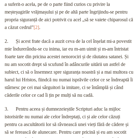
a suferit-o acela, pe de o parte fiind curios cu privire la
meșteșugirile vrăjmașului și pe de altă parte îngrijindu-se pentru
propria siguranță de aici potrivit cu acel „să se vaiete chiparosul că
a căzut cedrul”
[2]
.
2. Și acest frate dacă a auzit ceva de la cel înșelat mi-a povestit
mie îndurerându-se cu inima, iar eu m-am uimit și m-am întristat
foarte tare din pricina acestei nenorociri și de răutatea satanei. Și
nu am socotit drept să scufund în adâncurile uitării un astfel de
subiect, ci să o însemnez spre siguranța noastră și a mai multora cu
harul lui Hristos, fiindcă nu numai isprăvile celor ce se îndreaptă îi
stârnesc pe cei mai sârguitori la imitare, ci se întâmplă și când
căderile celor ce cad îi țin pe mulți să nu cadă.
3. Pentru aceea și dumnezeieștile Scripturi aduc la mijloc
istorisirile nu numai ale celor îndreptați, ci și ale celor căzuți
pentru ca ascultătorii lor să râvnească unei vieți fără de cădere și
să se ferească de alunecare. Pentru care pricină și eu am socotit