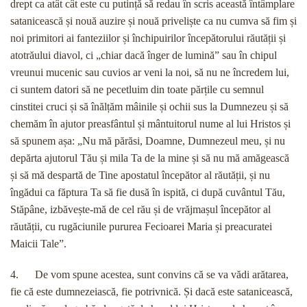
drept ca atât cât este cu putință să redau în scris această întâmplare
satanicească și nouă auzire și nouă priveliște ca nu cumva să fim și
noi primitori ai fanteziilor și închipuirilor începătorului răutății și
atotrăului diavol, ci „chiar dacă înger de lumină” sau în chipul
vreunui mucenic sau cuvios ar veni la noi, să nu ne încredem lui,
ci suntem datori să ne pecetluim din toate părțile cu semnul
cinstitei cruci și să înălțăm mâinile și ochii sus la Dumnezeu și să
chemăm în ajutor preasfântul și mântuitorul nume al lui Hristos și
să spunem așa: „Nu mă părăsi, Doamne, Dumnezeul meu, și nu
depărta ajutorul Tău și mila Ta de la mine și să nu mă amăgească
și să mă despartă de Tine apostatul începător al răutății, și nu
îngădui ca făptura Ta să fie dusă în ispită, ci după cuvântul Tău,
Stăpâne, izbăvește-mă de cel rău și de vrăjmașul începător al
răutății, cu rugăciunile pururea Fecioarei Maria și preacuratei
Maicii Tale”.
4. De vom spune acestea, sunt convins că se va vădi arătarea,
fie că este dumnezeiască, fie potrivnică. Și dacă este satanicească,