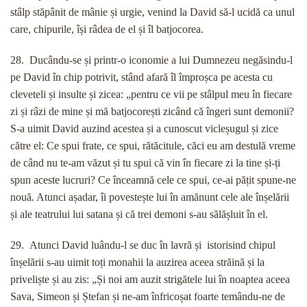
stâlp stăpânit de mânie și urgie, venind la David să-l ucidă ca unul
care, chipurile, își râdea de el și îl batjocorea.
28. Ducându-se și printr-o iconomie a lui Dumnezeu negăsindu-l
pe David în chip potrivit, stând afară îl împroșca pe acesta cu
cleveteli și insulte și zicea: „pentru ce vii pe stâlpul meu în fiecare
zi și râzi de mine și mă batjocorești zicând că îngeri sunt demonii?
S-a uimit David auzind acestea și a cunoscut vicleșugul și zice
către el: Ce spui frate, ce spui, rătăcitule, căci eu am destulă vreme
de când nu te-am văzut și tu spui că vin în fiecare zi la tine și-ți
spun aceste lucruri? Ce înceamnă cele ce spui, ce-ai pățit spune-ne
nouă. Atunci așadar, îi povestește lui în amănunt cele ale înșelării
și ale teatrului lui satana și că trei demoni s-au sălășluit în el.
29. Atunci David luându-l se duc în lavră și istorisind chipul
înșelării s-au uimit toți monahii la auzirea aceea străină și la
priveliște și au zis: „Și noi am auzit strigătele lui în noaptea aceea
Sava, Simeon și Ștefan și ne-am înfricoșat foarte temându-ne de