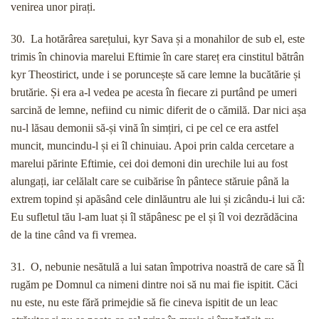
venirea unor pirați.
30. La hotărârea sarețului, kyr Sava și a monahilor de sub el, este
trimis în chinovia marelui Eftimie în care stareț era cinstitul bătrân
kyr Theostirict, unde i se poruncește să care lemne la bucătărie și
brutărie. Și era a-l vedea pe acesta în fiecare zi purtând pe umeri
sarcină de lemne, nefiind cu nimic diferit de o cămilă. Dar nici așa
nu-l lăsau demonii să-și vină în simțiri, ci pe cel ce era astfel
muncit, muncindu-l și ei îl chinuiau. Apoi prin calda cercetare a
marelui părinte Eftimie, cei doi demoni din urechile lui au fost
alungați, iar celălalt care se cuibărise în pântece stăruie până la
extrem topind și apăsând cele dinlăuntru ale lui și zicându-i lui că:
Eu sufletul tău l-am luat și îl stăpânesc pe el și îl voi dezrădăcina
de la tine când va fi vremea.
31. O, nebunie nesătulă a lui satan împotriva noastră de care să Îl
rugăm pe Domnul ca nimeni dintre noi să nu mai fie ispitit. Căci
nu este, nu este fără primejdie să fie cineva ispitit de un leac