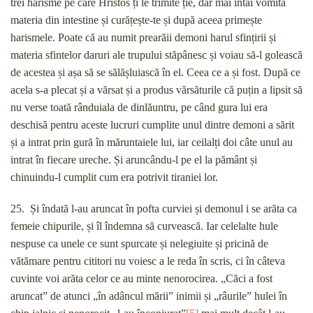
trei harisme pe care Hristos ți le trimite ție, dar mai întâi vomită
materia din intestine și curățește-te și după aceea primește
harismele. Poate că au numit prearăii demoni harul sfințirii și
materia sfintelor daruri ale trupului stăpânesc și voiau să-l golească
de acestea și așa să se sălășluiască în el. Ceea ce a și fost. După ce
acela s-a plecat și a vărsat și a produs vărsăturile că puțin a lipsit să
nu verse toată rânduiala de dinlăuntru, pe când gura lui era
deschisă pentru aceste lucruri cumplite unul dintre demoni a sărit
și a intrat prin gură în măruntaiele lui, iar ceilalți doi câte unul au
intrat în fiecare ureche. Și aruncându-l pe el la pământ și
chinuindu-l cumplit cum era potrivit tiraniei lor.
25. Și îndată l-au aruncat în pofta curviei și demonul i se arăta ca
femeie chipurile, și îl îndemna să curvească. Iar celelalte hule
nespuse ca unele ce sunt spurcate și nelegiuite și pricină de
vătămare pentru cititori nu voiesc a le reda în scris, ci în câteva
cuvinte voi arăta celor ce au minte nenorocirea. „Căci a fost
aruncat” de atunci „în adâncul mării” inimii și „râurile” hulei în