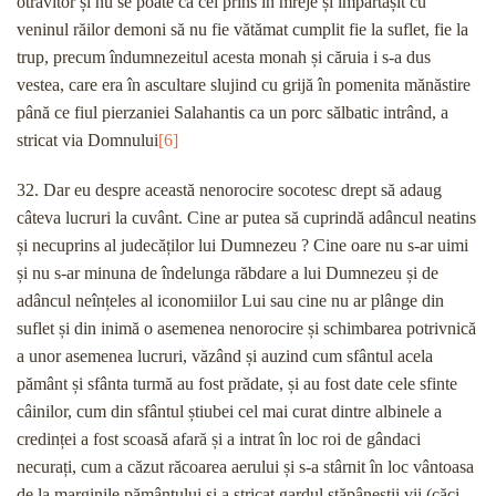
otrăvitor și nu se poate ca cel prins în mreje și împărtășit cu
veninul răilor demoni să nu fie vătămat cumplit fie la suflet, fie la
trup, precum îndumnezeitul acesta monah și căruia i s-a dus
vestea, care era în ascultare slujind cu grijă în pomenita mănăstire
până ce fiul pierzaniei Salahantis ca un porc sălbatic intrând, a
stricat via Domnului
[6]
32. Dar eu despre această nenorocire socotesc drept să adaug
câteva lucruri la cuvânt. Cine ar putea să cuprindă adâncul neatins
și necuprins al judecăților lui Dumnezeu ? Cine oare nu s-ar uimi
și nu s-ar minuna de îndelunga răbdare a lui Dumnezeu și de
adâncul neînțeles al iconomiilor Lui sau cine nu ar plânge din
suflet și din inimă o asemenea nenorocire și schimbarea potrivnică
a unor asemenea lucruri, văzând și auzind cum sfântul acela
pământ și sfânta turmă au fost prădate, și au fost date cele sfinte
câinilor, cum din sfântul știubei cel mai curat dintre albinele a
credinței a fost scoasă afară și a intrat în loc roi de gândaci
necurați, cum a căzut răcoarea aerului și s-a stârnit în loc vântoasa
de la marginile pământului și a stricat gardul stăpâneștii vii (căci