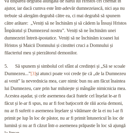
va dispărea degrabă alungată de harul lui Hristos cel chemat în
ajutor, iar dacă cumva este într-adevăr dumnezeiască, nici așa nu
trebuie să alergăm degrabă către ea, ci mai degrabă să spunem
către arătare: „Veniți să ne închinăm și să cădem la Însuși Hristos
Împăratul și Dumnezeul nostru”. Veniți să ne închinăm unei
dumnezeiri întreit-ipostatice. Veniți să ne închinăm icoanei lui
Hristos și Maicii Domnului și cinstitei cruci a Domnului și
filacteriul meu și pierzătorul demonilor.
5. Să spunem și simbolul cel sfânt al credinței și „Să se scoale
Dumnezeu...”
[3]
și atunci poate voi crede ție că „de la Dumnezeu
ai venit” la nevrednicia mea, care nimic bun nu am făcut înaintea
lui Dumnezeu, care prin har miluiește și mângâie nimicnicia mea.
Acestea așadar, și cele asemenea dacă fratele cel înșelat le-ar fi
făcut și le-ar fi spus, nu ar fi fost batjocorit de răii aceia demoni,
nu ar fi suferit o asemenea înșelare și vătămare de la ei nu l-ar fi
primit pe lup în loc de păstor, nu ar fi primit întunericul în loc de
lumină și nu ar fi căzut într-o asemenea prăpastie în loc să ajungă
la liman.