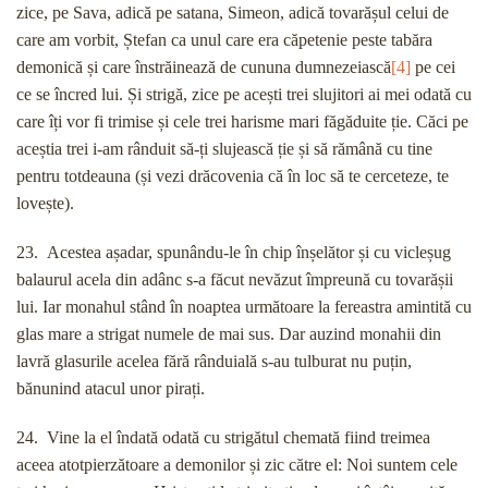
zice, pe Sava, adică pe satana, Simeon, adică tovarășul celui de
care am vorbit, Ștefan ca unul care era căpetenie peste tabăra
demonică și care înstrăinează de cununa dumnezeiască
[4]
pe cei
ce se încred lui. Și strigă, zice pe acești trei slujitori ai mei odată cu
care îți vor fi trimise și cele trei harisme mari făgăduite ție. Căci pe
aceștia trei i-am rânduit să-ți slujească ție și să rămână cu tine
pentru totdeauna (și vezi drăcovenia că în loc să te cerceteze, te
lovește).
23. Acestea așadar, spunându-le în chip înșelător și cu vicleșug
balaurul acela din adânc s-a făcut nevăzut împreună cu tovarășii
lui. Iar monahul stând în noaptea următoare la fereastra amintită cu
glas mare a strigat numele de mai sus. Dar auzind monahii din
lavră glasurile acelea fără rânduială s-au tulburat nu puțin,
bănunind atacul unor pirați.
24. Vine la el îndată odată cu strigătul chemată fiind treimea
aceea atotpierzătoare a demonilor și zic către el: Noi suntem cele