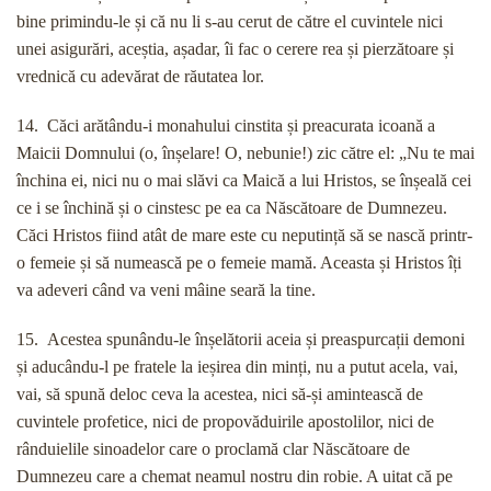
bine primindu-le și că nu li s-au cerut de către el cuvintele nici
unei asigurări, aceștia, așadar, îi fac o cerere rea și pierzătoare și
vrednică cu adevărat de răutatea lor.
14. Căci arătându-i monahului cinstita și preacurata icoană a
Maicii Domnului (o, înșelare! O, nebunie!) zic către el: „Nu te mai
închina ei, nici nu o mai slăvi ca Maică a lui Hristos, se înșeală cei
ce i se închină și o cinstesc pe ea ca Născătoare de Dumnezeu.
Căci Hristos fiind atât de mare este cu neputință să se nască printr-
o femeie și să numească pe o femeie mamă. Aceasta și Hristos îți
va adeveri când va veni mâine seară la tine.
15. Acestea spunându-le înșelătorii aceia și preaspurcații demoni
și aducându-l pe fratele la ieșirea din minți, nu a putut acela, vai,
vai, să spună deloc ceva la acestea, nici să-și amintească de
cuvintele profetice, nici de propovăduirile apostolilor, nici de
rânduielile sinoadelor care o proclamă clar Născătoare de
Dumnezeu care a chemat neamul nostru din robie. A uitat că pe