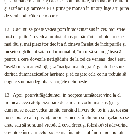
și să rămânem la tine. Și acestea spunându-le, semănătorul răutății
și arătându-și farmecele l-a prins pe monah în undița înșelării plină
de venin aducător de moarte.
12. Căci nu se poate vedea pom înrădăcinat sus în cer, nici stele
nu-i cu putință a vedea luminând jos pe pământ și nimic nu este
mai rău și mai pierzător decât a fi cineva înșelat de închipuirile și
meșeteșugirile lui satana. Iar monahul, în loc să se pregătească
pentru a cere dovezile netăgăduite de la cei ce veneau, dacă erau
înșelători sau adevărați, și-a înaripat mai degrabă gândurile spre
dorirea dumnezeieștilor harisme și să cugete cele ce nu trebuia să
cugete sau mai degrabă să cugete nebunește.
13. Apoi, potrivit făgăduinței, în noaptea următoare vine la el
treimea aceea atotpierzătoare de care am vorbit mai sus (și așa
cum nu se poate vedea un râu curgând invers de jos în sus, tot așa
nu se poate ca în privința unor asemenea închipuiri și înșelări să se
arate sau să se spună vreodată ceva drept și folositor) și adeverind
cuvintele înșelării celor spuse mai înainte și aflându-l pe monah