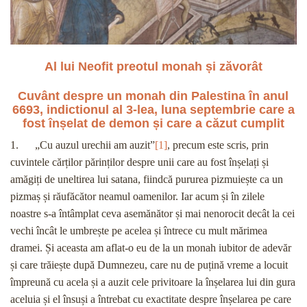
Al lui Neofit preotul monah și zăvorât
Cuvânt despre un monah din Palestina în anul
6693, indictionul al 3-lea, luna septembrie care a
fost înșelat de demon și care a căzut cumplit
1. „Cu auzul urechii am auzit”
[1]
, precum este scris, prin
cuvintele cărților părinților despre unii care au fost înșelați și
amăgiți de uneltirea lui satana, fiindcă pururea pizmuiește ca un
pizmaș și răufăcător neamul oamenilor. Iar acum și în zilele
noastre s-a întâmplat ceva asemănător și mai nenorocit decât la cei
vechi încât le umbrește pe acelea și întrece cu mult mărimea
dramei. Și aceasta am aflat-o eu de la un monah iubitor de adevăr
și care trăiește după Dumnezeu, care nu de puțină vreme a locuit
împreună cu acela și a auzit cele privitoare la înșelarea lui din gura
aceluia și el însuși a întrebat cu exactitate despre înșelarea pe care