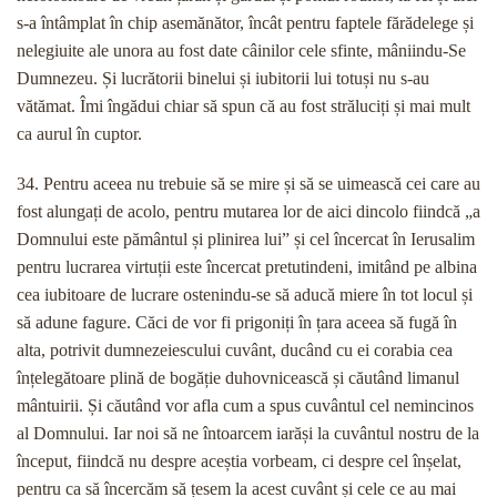
s-a întâmplat în chip asemănător, încât pentru faptele fărădelege și
nelegiuite ale unora au fost date câinilor cele sfinte, mâniindu-Se
Dumnezeu. Și lucrătorii binelui și iubitorii lui totuși nu s-au
vătămat. Îmi îngădui chiar să spun că au fost străluciți și mai mult
ca aurul în cuptor.
34. Pentru aceea nu trebuie să se mire și să se uimească cei care au
fost alungați de acolo, pentru mutarea lor de aici dincolo fiindcă „a
Domnului este pământul și plinirea lui” și cel încercat în Ierusalim
pentru lucrarea virtuții este încercat pretutindeni, imitând pe albina
cea iubitoare de lucrare ostenindu-se să aducă miere în tot locul și
să adune fagure. Căci de vor fi prigoniți în țara aceea să fugă în
alta, potrivit dumnezeiescului cuvânt, ducând cu ei corabia cea
înțelegătoare plină de bogăție duhovnicească și căutând limanul
mântuirii. Și căutând vor afla cum a spus cuvântul cel nemincinos
al Domnului. Iar noi să ne întoarcem iarăși la cuvântul nostru de la
început, fiindcă nu despre aceștia vorbeam, ci despre cel înșelat,
pentru ca să încercăm să țesem la acest cuvânt și cele ce au mai