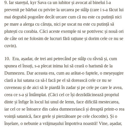
9. Iar starețul, kyr Sava ca un iubitor și avocat al binelui l-a
prevenit pe bărbat cu privire la urcarea pe stâlp (care i s-a făcut lui
mai degrabă pogorâre decât urcare cum că nu este cu putință nici
pe mare a alerga cu căruța, nici pe uscat nu este cu putință să
plutești cu corabia. Căci aceste exemple ni se potrivesc și nouă ori
de câte ori ne folosim de lucruri fără rațiune și dorim cele ce nu se
cuvin).
10. Era, așadar, de trei ani petrecând pe stâlp cu râvnă și, cum
spunea el însuți, s-a plecat inima lui să ceară o harismă de la
Dumnezeu. Dar aceasta era, cum au arătat-o faptele, o meșeșugire
clară a lui satana ca să-l facă pe el să dorească cele ce nu se
cuveneau și de aici să le piardă în zadar și pe cele pe care le avea,
ceea ce s-a și întâmplat. (Căci cel ce își dezrădăcinează propriul
dinte și înfige în locul lui unul de lemn, face dificilă mestecarea,
iar cel ce se întoarce din calea dumnezeiască și dreaptă printr-o rea
voință satanică, face grele și pierzătoare pe cele clocotite). Și o
înșelare, o nebunie a vrăjmașului împotriva noastră! Vine, așadar,