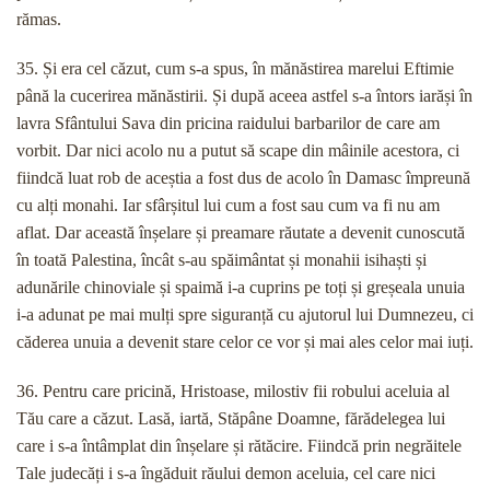
rămas.
35. Și era cel căzut, cum s-a spus, în mănăstirea marelui Eftimie
până la cucerirea mănăstirii. Și după aceea astfel s-a întors iarăși în
lavra Sfântului Sava din pricina raidului barbarilor de care am
vorbit. Dar nici acolo nu a putut să scape din mâinile acestora, ci
fiindcă luat rob de aceștia a fost dus de acolo în Damasc împreună
cu alți monahi. Iar sfârșitul lui cum a fost sau cum va fi nu am
aflat. Dar această înșelare și preamare răutate a devenit cunoscută
în toată Palestina, încât s-au spăimântat și monahii isihaști și
adunările chinoviale și spaimă i-a cuprins pe toți și greșeala unuia
i-a adunat pe mai mulți spre siguranță cu ajutorul lui Dumnezeu, ci
căderea unuia a devenit stare celor ce vor și mai ales celor mai iuți.
36. Pentru care pricină, Hristoase, milostiv fii robului aceluia al
Tău care a căzut. Lasă, iartă, Stăpâne Doamne, fărădelegea lui
care i s-a întâmplat din înșelare și rătăcire. Fiindcă prin negrăitele
Tale judecăți i s-a îngăduit răului demon aceluia, cel care nici