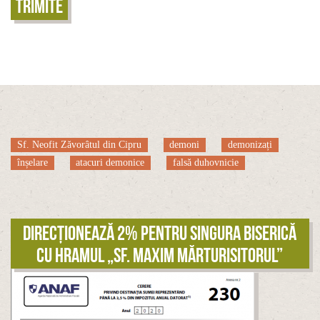
Trimite
Sf. Neofit Zăvorâtul din Cipru
demoni
demonizați
înșelare
atacuri demonice
falsă duhovnicie
Direcționează 2% pentru singura biserică
cu hramul „Sf. Maxim Mărturisitorul”