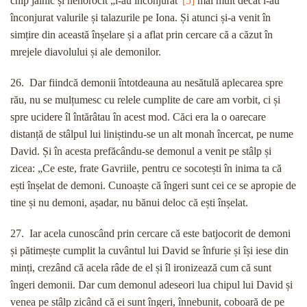
chip jalnic și nenorocit „l-au înconjurat”
[5]
mai mult decât l-au
înconjurat valurile și talazurile pe Iona. Și atunci și-a venit în
simțire din această înșelare și a aflat prin cercare că a căzut în
mrejele diavolului și ale demonilor.
26. Dar fiindcă demonii întotdeauna au nesătulă aplecarea spre
rău, nu se mulțumesc cu relele cumplite de care am vorbit, ci și
spre ucidere îl întărâtau în acest mod. Căci era la o oarecare
distanță de stâlpul lui liniștindu-se un alt monah încercat, pe nume
David. Și în acesta prefăcându-se demonul a venit pe stâlp și
zicea: „Ce este, frate Gavriile, pentru ce socotești în inima ta că
ești înșelat de demoni. Cunoaște că îngeri sunt cei ce se apropie de
tine și nu demoni, așadar, nu bănui deloc că ești înșelat.
27. Iar acela cunoscând prin cercare că este batjocorit de demoni
și pătimește cumplit la cuvântul lui David se înfurie și își iese din
minți, crezând că acela râde de el și îl ironizează cum că sunt
îngeri demonii. Dar cum demonul adeseori lua chipul lui David și
venea pe stâlp zicând că ei sunt îngeri, înnebunit, coboară de pe