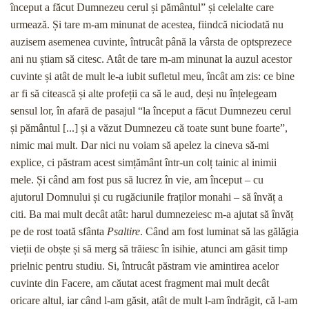
început a făcut Dumnezeu cerul și pământul” și celelalte care
urmează. Și tare m-am minunat de acestea, fiindcă niciodată nu
auzisem asemenea cuvinte, întrucât până la vârsta de optsprezece
ani nu știam să citesc. Atât de tare m-am minunat la auzul acestor
cuvinte și atât de mult le-a iubit sufletul meu, încât am zis: ce bine
ar fi să citească și alte profeții ca să le aud, deși nu înțelegeam
sensul lor, în afară de pasajul “la început a făcut Dumnezeu cerul
și pământul [...] și a văzut Dumnezeu că toate sunt bune foarte”,
nimic mai mult. Dar nici nu voiam să apelez la cineva să-mi
explice, ci păstram acest simțământ într-un colț tainic al inimii
mele. Și când am fost pus să lucrez în vie, am început – cu
ajutorul Domnului și cu rugăciunile fraților monahi – să învăț a
citi. Ba mai mult decât atât: harul dumnezeiesc m-a ajutat să învăț
pe de rost toată sfânta
Psaltire
. Când am fost luminat să las gălăgia
vieții de obște și să merg să trăiesc în isihie, atunci am găsit timp
prielnic pentru studiu. Si, întrucât păstram vie amintirea acelor
cuvinte din Facere, am căutat acest fragment mai mult decât
oricare altul, iar când l-am găsit, atât de mult l-am îndrăgit, că l-am