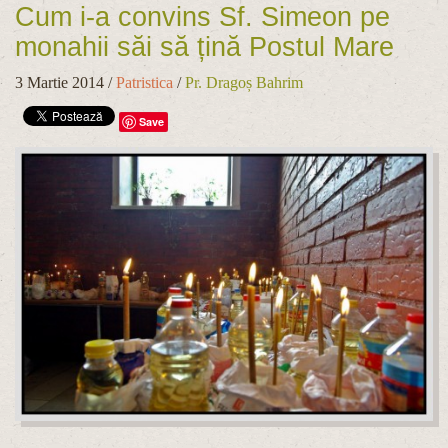
Cum i-a convins Sf. Simeon pe
monahii săi să țină Postul Mare
3 Martie 2014
/
Patristica
/
Pr. Dragoș Bahrim
Save