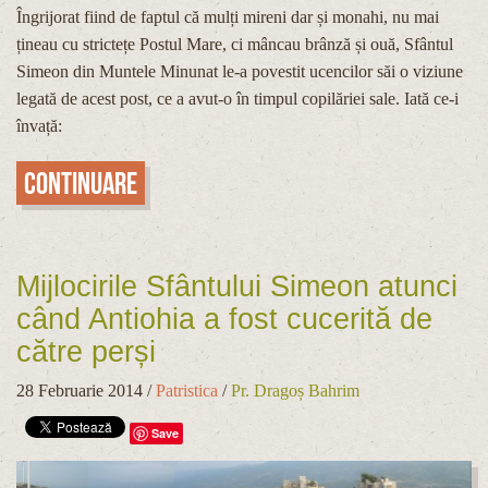
Îngrijorat fiind de faptul că mulți mireni dar și monahi, nu mai
țineau cu strictețe Postul Mare, ci mâncau brânză și ouă, Sfântul
Simeon din Muntele Minunat le-a povestit ucencilor săi o viziune
legată de acest post, ce a avut-o în timpul copilăriei sale. Iată ce-i
învață:
Continuare
Mijlocirile Sfântului Simeon atunci
când Antiohia a fost cucerită de
către perși
28 Februarie 2014
/
Patristica
/
Pr. Dragoș Bahrim
Save