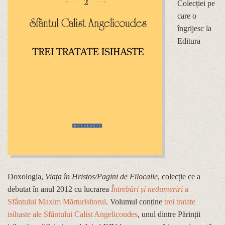
Colecției pe
care o
îngrijesc la
Editura
Doxologia,
Viața în Hristos/Pagini de Filocalie
, colecție ce a
debutat în anul 2012 cu lucrarea
Întrebări și nedumeriri
a
Sfântului Maxim Mărturisitorul
. Volumul conține
trei tratate
isihaste ale Sfântului Calist Angelicoudes
, unul dintre Părinții