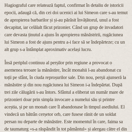
Hagiograful care relatează faptul, confirmat în detaliu de istoricii
epocii, adaugă că, din cei doi ucenici ai lui Simeon care s-au temut
de apropierea barbarilor și și-au părăsit învățătorul, unul a fost
decapitat, iar celălalt făcut prizonier. Când un grup de invadatori
care devasta ținutul a ajuns în apropierea mănăstririi, rugăciunea
lui Simeon a fost de ajuns pentru a-i face să se îndepărteze; cu un
alt grup s-a întâmplat aproximativ același lucru.
Însă periplul continuu al perșilor prin regiune a provocat o
asemenea teroare la mănăstire, încât monahii l-au abandonat cu
toții pe sfânt, în ciuda reproșurilor sale. Din nou, perșii ajunseră la
mănăstire și din nou rugăciunea lui Simeon i-a îndepărtat. După
trei zile călugării s-au întors. Sfântul a eliberat un număr mare de
prizonieri doar prin simpla invocare a numelui său și printre
aceștia, și pe un monah care îl abandonase în timpul asediului. El
vindecă un bătrân cerșetor orb, care fusese rănit de un soldat
persan nu departe de mănăstire. Este momentul în care, faima sa
de taumaturg «s-a răspândit în tot pământul» și alergau către el din