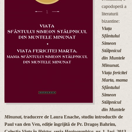
capodoperă a
literaturii
bizantine:
Viața
Sfântului
Simeon
Stâlpnicul
din Muntele
Minunat.
Viața fericitei
Marta, mama
Sfântului
Simeon
Stâlpnicul
din Muntele
Minunat
, traducere de Laura Enache, studiu introductiv de
Paul van den Ven, ediție îngrijită de Pr. Dragoș Bahrim,
Colecția
Viața în Hristos
, seria
Hagiographica
, nr. 1, Iași, 2013.