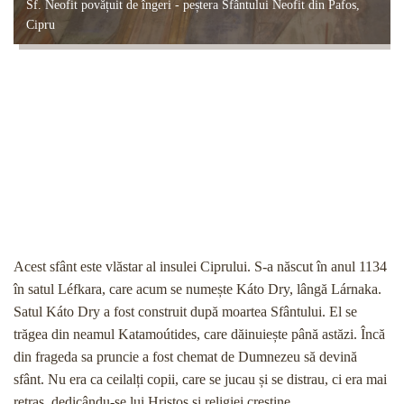
Sf. Neofit povățuit de îngeri - peștera Sfântului Neofit din Pafos,
Cipru
Acest sfânt este vlăstar al insulei Ciprului. S-a născut în anul 1134
în satul Léfkara, care acum se numește Káto Dry, lângă Lárnaka.
Satul Káto Dry a fost construit după moartea Sfântului. El se
trăgea din neamul Katamoútides, care dăinuiește până astăzi. Încă
din frageda sa pruncie a fost chemat de Dumnezeu să devină
sfânt. Nu era ca ceilalți copii, care se jucau și se distrau, ci era mai
retras, dedicându-se lui Hristos și religiei creștine.