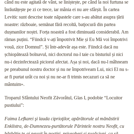
când nu este agitată de vânt, se liniștește, pe când la noi furtuna se
înrăutățește pe zi ce trece, iar mânia ei nu are sfârșit. În cartea
Levitic sunt descrise toate năpastele care s-au abătut asupra țării
noastre: războaie, semănat fără recoltă, batjocură din partea
dușmanilor noștri. Forța noastră a fost diminuată considerabil. Am
rămas puțini. “Fiindcă v-ați împotrivit Mie și Eu Mă voi împotrivi
vouă, zice Domnul”. Și într-adevăr așa este. Fiindcă dacă nu
șchiopătează bolnavul, nici doctorul nu-l taie cu bisturiul și nici
nu-i dezinfectează piciorul afectat. Așa și noi, dacă nu-l mâhneam
pe preabunul nostru doctor și nu ne împotriveam Lui, nici El nu s-
ar fi purtat urât cu noi și nu ne-ar fi trimis necazuri ca să ne
mântuim».
Troparul Sfântului Neofit Zăvorâtul, Glas I, podobie “Locuitor
pustiului”:
Faima Lefkarei şi lauda ciprioţilor, apărătorule al mănăstirii
Enklistra, de-Dumnezeu-purtătorule Părintele nostru Neofit, cu
bărbăţie te-ai nevoit în postiri, privegheri şi rugăciuni, ca să