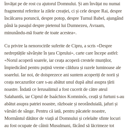
învățat pe de rost cu ajutorul Domnului. Și am învățat nu numai
fragmentul referitor la zilele creației, ci și cele despre Rai, despre
încălcarea poruncii, despre potop, despre Turnul Babel, ajungând
până la pasajul despre pietenul lui Dumnezeu, Avraam,
minunându-mă foarte de toate acestea».
Cu privire la nenorocirile suferite de Cipru, a scris «Despre
nedreptățile săvârșite în țara Ciprului», carte care începe astfel:
«Norul acoperă soarele, iar ceața acoperă crestele munților,
împiedicând pentru puțină vreme căldura și razele luminoase ale
soarelui. Iar noi, de doisprezece ani suntem acoperiți de norii și
ceața necazurilor care s-au abătut unul după altul asupra țării
noastre. Îndată ce Ierusalimul a fost cucerit de către ateul
Salahantís, iar Ciprul de Isaáchios Komninós, ceață și furtuni s-au
abătut asupra patriei noastre, războaie și neorânduială, jafuri și
vărsări de sânge. Pentru că iată, pentru păcatele noastre,
Mormântul dătător de viață al Domnului și celelalte sfinte locuri
au fost ocupate de câinii Musulmani, făcând să lăcrimeze tot