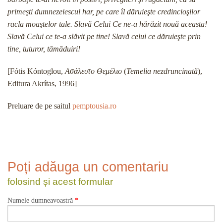
primeşti dumnezeiescul har, pe care îl dăruieşte credincioşilor
racla moaştelor tale. Slavă Celui Ce ne-a hărăzit nouă aceasta!
Slavă Celui ce te-a slăvit pe tine! Slavă celui ce dăruieşte prin
tine, tuturor, tămăduiri!
[Fótis Kóntoglou,
Ασάλευτο Θεμέλιο
(
Temelia nezdruncinată
),
Editura Akrítas, 1996]
Preluare de pe saitul
pemptousia.ro
Poți adăuga un comentariu
folosind și acest formular
Numele dumneavoastră
*