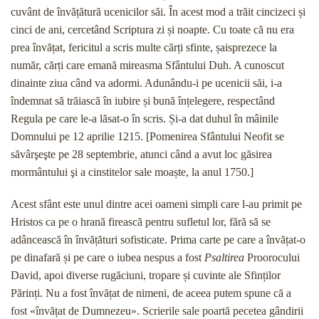
cuvânt de învățătură ucenicilor săi. În acest mod a trăit cincizeci și
cinci de ani, cercetând Scriptura zi și noapte. Cu toate că nu era
prea învățat, fericitul a scris multe cărți sfinte, șaisprezece la
număr, cărți care emană mireasma Sfântului Duh. A cunoscut
dinainte ziua când va adormi. Adunându-i pe ucenicii săi, i-a
îndemnat să trăiască în iubire și bună înțelegere, respectând
Regula pe care le-a lăsat-o în scris. Și-a dat duhul în mâinile
Domnului pe 12 aprilie 1215. [Pomenirea Sfântului Neofit se
săvârşeşte pe 28 septembrie, atunci când a avut loc găsirea
mormântului şi a cinstitelor sale moaște, la anul 1750.]
Acest sfânt este unul dintre acei oameni simpli care l-au primit pe
Hristos ca pe o hrană firească pentru sufletul lor, fără să se
adâncească în învățături sofisticate. Prima carte pe care a învățat-o
pe dinafară și pe care o iubea nespus a fost
Psaltirea
Proorocului
David, apoi diverse rugăciuni, tropare și cuvinte ale Sfinților
Părinți. Nu a fost învățat de nimeni, de aceea putem spune că a
fost «învățat de Dumnezeu». Scrierile sale poartă pecetea gândirii