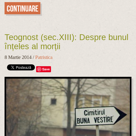
Continuare
Teognost (sec.XIII): Despre bunul
înțeles al morții
8 Martie 2014
/
Patristica
Save