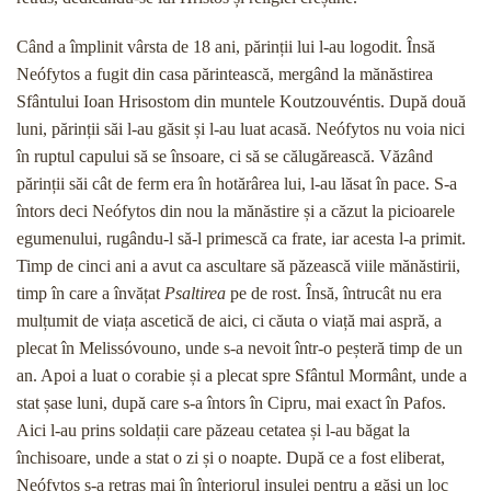
Când a împlinit vârsta de 18 ani, părinții lui l-au logodit. Însă
Neófytos a fugit din casa părintească, mergând la mănăstirea
Sfântului Ioan Hrisostom din muntele Koutzouvéntis. După două
luni, părinții săi l-au găsit și l-au luat acasă. Neófytos nu voia nici
în ruptul capului să se însoare, ci să se călugărească. Văzând
părinții săi cât de ferm era în hotărârea lui, l-au lăsat în pace. S-a
întors deci Neófytos din nou la mănăstire și a căzut la picioarele
egumenului, rugându-l să-l primescă ca frate, iar acesta l-a primit.
Timp de cinci ani a avut ca ascultare să păzească viile mănăstirii,
timp în care a învățat
Psaltirea
pe de rost. Însă, întrucât nu era
mulțumit de viața ascetică de aici, ci căuta o viață mai aspră, a
plecat în Melissóvouno, unde s-a nevoit într-o peșteră timp de un
an. Apoi a luat o corabie și a plecat spre Sfântul Mormânt, unde a
stat șase luni, după care s-a întors în Cipru, mai exact în Pafos.
Aici l-au prins soldații care păzeau cetatea și l-au băgat la
închisoare, unde a stat o zi și o noapte. După ce a fost eliberat,
Neófytos s-a retras mai în înteriorul insulei pentru a găsi un loc