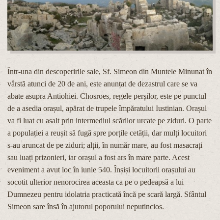
Într-una din descoperirile sale, Sf. Simeon din Muntele Minunat în
vârstă atunci de 20 de ani, este anunțat de dezastrul care se va
abate asupra Antiohiei. Chosroes, regele perșilor, este pe punctul
de a asedia orașul, apărat de trupele împăratului Iustinian. Orașul
va fi luat cu asalt prin intermediul scărilor urcate pe ziduri. O parte
a populației a reușit să fugă spre porțile cetății, dar mulți locuitori
s-au aruncat de pe ziduri; alții, în număr mare, au fost masacrați
sau luați prizonieri, iar orașul a fost ars în mare parte. Acest
eveniment a avut loc în iunie 540. Înșiși locuitorii orașului au
socotit ulterior nenorocirea aceasta ca pe o pedeapsă a lui
Dumnezeu pentru idolatria practicată încă pe scară largă. Sfântul
Simeon sare însă în ajutorul poporului neputincios.