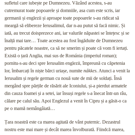
sufletul care iubește pe Dumnezeu. Văzând acestea, s-au
cutremurat toate popoarele și domniile, asa cum este scris, iar
germanii și englezii și aproape toate popoarele s-au ridicat să
meargă să elibereze Ierusalimul, dar n-au putut să facă nimic. Și
iată, au trecut doisprezece ani, iar valurile năpastei se întețesc și se
înalță mai tare… Toate acestea au fost îngăduite de Dumnezeu
pentru păcatele noastre, ca să ne smerim și poate că vom fi iertați.
Există o țară Anglia, mai sus de Románia (imperiul roman);
pornitu-s-au deci spre Ierusalim englezii, împreună cu căpetenia
lor, îmbarcați în niște bărci uriașe, numite
nákkes
. Atunci a venit la
Ierusalim și regele german cu nouă sute de mii de soldați. Însă
mergând spre părțile de răsărit ale Iconiului, și-a pierdut armatele
din cauza foamei și a setei, iar însuși regele s-a înecat într-un râu,
călare pe calul său. Apoi Englezul a venit în Cipru și a găsit-o ca
pe o mamă nemângâiată…
Țara noastră este ca marea agitată de vânt puternic. Dezastrul
nostru este mai mare și decât marea învolburată. Fiindcă marea,