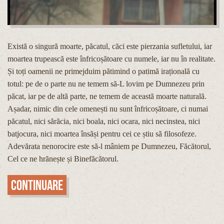
Există o singură moarte, păcatul, căci este pierzania sufletului, iar
moartea trupească este înfricoșătoare cu numele, iar nu în realitate.
Și toți oamenii ne primejduim pătimind o patimă irațională cu
totul: pe de o parte nu ne temem să-L lovim pe Dumnezeu prin
păcat, iar pe de altă parte, ne temem de această moarte naturală.
Așadar, nimic din cele omenești nu sunt înfricoșătoare, ci numai
păcatul, nici sărăcia, nici boala, nici ocara, nici necinstea, nici
batjocura, nici moartea însăși pentru cei ce știu să filosofeze.
Adevărata nenorocire este să-l mâniem pe Dumnezeu, Făcătorul,
Cel ce ne hrănește și Binefăcătorul.
Continuare