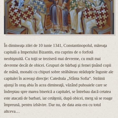
În dimineaţa zilei de 10 iunie 1341, Constantinopolul, măreaţa
capitală a Imperiului Bizantin, era cuprins de o forfotă
neobişnuită. Cu toţii se treziseră mai devreme, cu mult mai
devreme decât de obicei. Grupuri de bărbaţi şi femei ţinând copii
de mână, monahi cu chipuri sobre străbăteau străduţele înguste ale
capitalei în aceeaşi direcţie: Catedrala „Sfânta Sofia“. Străinii
ajunşi în oraş abia în acea dimineaţă, văzând puhoaiele care se
îndreptau spre marea biserică a capitalei, se întrebau dacă cetatea
este atacată de barbari, iar cetăţenii, după obicei, merg să se roage
împreună, pentru izbăvire. Dar nu, de data asta era cu totul
altceva…