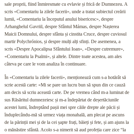
sale proprii, fiind înmiresmate cu evlavie și frică de Dumnezeu. A
scris «Comentariu la zilele facerii», unde a tratat subiectul creării
lumii, «Comentariu la începutul anului bisericesc», despre
Arhanghelul Gavriil, despre Sfântul Mámas, despre Nașterea
Maicii Domnului, despre sfânta și cinstita Cruce, despre cuviosul
martir Polychrónios, și despre mulți alți sfinți. De asemenea, a
scris «Despre Apocalipsa Sfântului Ioan», «Despre cutremure»,
«Comentariu la Psalmi», și altele. Dintre toate acestea, am ales
câteva pe care le vom analiza în continuare.
În «Comentariu la zilele facerii», menționează cum s-a hotărât să
scrie acestă carte: «Mi se pare un lucru bun să spun din ce cauză
am decis să scriu această carte. De pe vremea când m-a luminat de
sus Răsăritul dumnezeiesc și m-a îndepărtat de deșertăciunile
acestei lumi, îndreptând pașii mei spre căile drepte ale păcii și
înduplecându-mă să urmez viața monahală, am plecat pe ascuns
de la părinții mei și de la cei șapte frați, băieți și fete, și am ajuns la
o mănăstire sfântă. Acolo s-a nimerit să aud profeția care zice “la