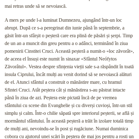
mai retras unde să se nevoiască.
A mers pe unde l-a luminat Dumnezeu, ajungând într-un loc
abrupt. După ce s-a peregrinat din iunie până în septembrie, a
găsit într-un sfârșit o peșteră care era plină de păsări și șerpi. Timp
de un an a muncit din greu pentru a o adânci, terminând în ziua
pomenirii Cinstitei Cruci. Această peșteră a numit-o «loc zăvorât»,
de aceea el însuși este numit în sinaxar «Sfântul Neófytos
Zăvorâtul». Vestea despre sfințenia vieții sale s-a răspândit în toată
insula Ciprului, încât mulți au venit dorind să se nevoiască alături
de el. Atunci sfântul a construit o mănăstire mare, cu hramul
Sfintei Cruci. Atât peștera cât și mănăstirea s-au păstrat intacte
până în ziua de azi. Peștera este pictată încă de pe vremea
sfântului cu scene din Evanghelie și cu diverși cuvioși, într-un stil
simplu și calm. Într-o chilie săpată spre interiorul peșterii, se află și
mormântul sfântului. În această peșteră a trăit în izolare totală timp
de mulți ani, nevoindu-se în post și rugăciune. Numai duminica
cobora cu ajutorul unei scări în peștera de mai jos pentru a rosti un