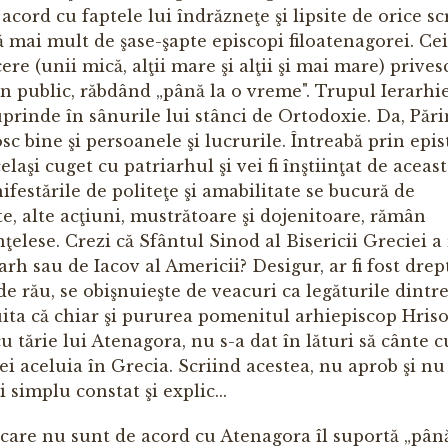
acord cu faptele lui îndrăzneţe şi lipsite de orice s
 mai mult de şase-şapte episcopi filoatenagorei. Ceil
re (unii mică, alţii mare şi alţii şi mai mare) prives
in public, răbdând „până la o vreme". Trupul Ie­rarhi
cuprin­de în sânurile lui stânci de Ortodoxie. Da, Păr
c bine şi persoanele şi lucrurile. Întreabă prin epis
elaşi cuget cu patriarhul şi vei fi înştiinţat de aceast
festările de polite­ţe şi amabilitate se bucură de
te, alte acţiuni, mustrătoare şi dojenitoare, rămân
ţelese. Crezi că Sfântul Sinod al Bisericii Greciei a
rh sau de Iacov al Americii? Desigur, ar fi fost drept
, de rău, se obişnuieşte de veacuri ca legăturile dintre
 uita că chiar şi pururea pomenitul arhiepiscop Hris
u tărie lui Atenagora, nu s-a dat în lături să cânte c
tei aceluia în Grecia. Scriind acestea, nu aprob şi nu
 simplu constat şi explic...
ii care nu sunt de acord cu Atenagora îl suportă „până