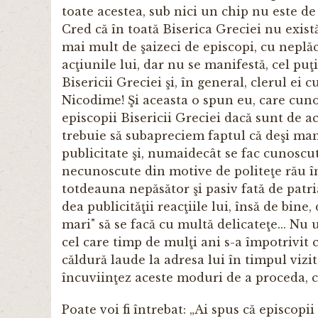
toate acestea, sub nici un chip nu este de 
Cred că în toată Biserica Greciei nu există
mai mult de şaizeci de epis­copi, cu neplăce
acţiunile lui, dar nu se manifestă, cel puţ
Bisericii Greciei şi, în general, clerul ei 
Nicodime! Şi aceasta o spun eu, care cunos
epis­copii Bisericii Greciei dacă sunt de ac
trebuie să subapreciem faptul că deşi mani
publicitate şi, numai­decât se fac cunoscu
necunoscute din motive de poli­teţe rău în
totdeauna nepăsător şi pasiv fată de patria
dea publicităţii reacţiile lui, însă de bine
mari" să se facă cu multă delicateţe... Nu
cel care timp de mulţi ani s-a împotrivit c
căldură la­ude la adresa lui în timpul vizi
încuviinţez aceste moduri de a proceda, ci
Poate voi fi întrebat: „Ai spus că episcop