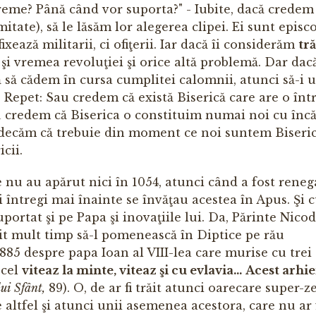
reme? Până când vor suporta?" - Iubite, dacă credem
itate), să le lăsăm lor alegerea clipei. Ei sunt episco
xează militarii, ci ofiţerii. Iar dacă îi considerăm
tr
şi vremea revoluţiei şi orice altă problemă. Dar dac
 să cădem în cursa cumpli­tei calomnii, atunci să-i
. Repet: Sau credem că există Biserică care are o înt
au credem că Biserica o constituim nu­mai noi cu încă
judecăm că trebuie din moment ce noi suntem Biseric
cii.
e nu au apărut nici în 1054, atunci când a fost reneg
ri întregi mai înainte se învăţau acestea în Apus. Şi 
portat şi pe Papa şi inovaţiile lui. Da, Părinte Nico
it mult timp să-l pomenească în Diptice pe rău
 885 despre papa Ioan al VIII-lea care murise cu trei
 cel
viteaz la minte, viteaz şi cu evla­via...
Acest arhi
ui Sfânt,
89). O, de ar fi trăit atunci oarecare super-ze
altfel şi atunci unii asemenea acestora, care nu ar 