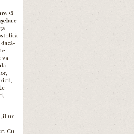
are să
nşelare
ţa
ostolică
, dacă-
ste
e va
ală
or,
icii,
le
i,
„îl ur­
ut. Cu