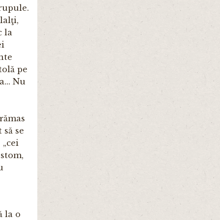
crupule.
alţi,
c la
ei
inte
tolă pe
a... Nu
 rămas
 să se
 „cei
ostom,
u
 la o