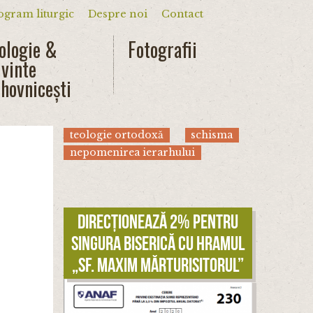
ogram liturgic
Despre noi
Contact
dar
ologie &
Fotografii
vinte
hovnicești
teologie ortodoxă
schisma
nepomenirea ierarhului
Direcționează 2% pentru
singura biserică cu hramul
„Sf. Maxim Mărturisitorul”