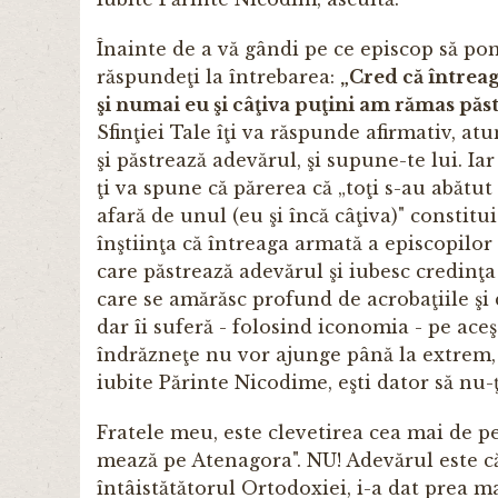
Înainte de a vă gândi pe ce episcop să pome
răspundeţi la întrebarea:
„Cred că întreag
şi nu­mai eu şi câţiva puţini am rămas pă
Sfinţiei Tale îţi va răspunde afirmativ, a
şi păstrează adevă­rul, şi supune-te lui. Ia
ţi va spune că părerea că „toţi s-au abătut
afară de unul (eu şi încă câţiva)" constit
înştiinţa că întreaga armată a episcopilor
care păstrează adevărul şi iubesc credinţa n
care se amărăsc profund de acrobaţiile şi d
dar îi suferă - folosind iconomia - pe aceş
îndrăzneţe nu vor ajunge până la extrem, d
iubite Părinte Nicodime, eşti dator să nu-ţi
Fratele meu, este clevetirea cea mai de pe
mează pe Atenagora". NU! Adevărul este că 
întâistătătorul Ortodoxiei, i-a dat prea m