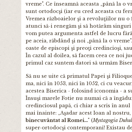
vreme". Ce înseamnă aceasta „până la o v
sunt ortodocşi (iar eu cred aceasta cu ferm
Vremea războaielor şi a revoluţiilor nu o fi
atunci să-i renegăm şi să hotărâm singuri 
vom putea argu­menta astfel de lucru fără
pe aceia, răbdând şi noi „până la o vreme"
oaste de episcopi şi preoţi credincioşi, s
În cazul al doilea, să facem ceea ce noi 
primul caz suntem datori să ur­măm Biseri
Să nu se uite că primatul Papei şi Filioqu
ma, nici în 1053, nici în 1052, ci cu veacu
acestea Biserica - folosind iconomia - a su
Însuşi marele Fotie nu numai că a îngădu
credinciosul papă, ci chiar a scris în anul
mai înainte: „Aşadar acest Ioan al nostru,
binecuvântat al Romei...
" (
Mystagogia Duhul
super-ortodocşi contemporani! Existau de 