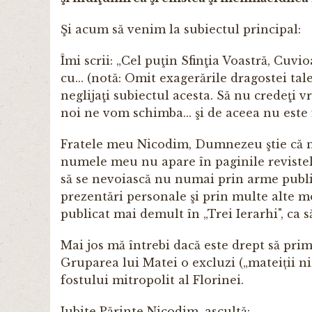
Şi acum să venim la subiectul principal:
Îmi scrii: „Cel puţin Sfinţia Voastră, Cuvio
cu... (notă: Omit exagerările dragostei tal
neglijaţi subiectul acesta. Să nu credeţi vr
noi ne vom schimba... şi de aceea nu este f
Fratele meu Nicodim, Dumnezeu ştie că n-
numele meu nu apare în paginile revistelo
să se nevoiască nu numai prin arme publicis
prezentări personale şi prin multe alte modu
publicat mai demult în „Trei Ierarhi", ca s
Mai jos mă întrebi dacă este drept să prim
Gruparea lui Matei o excluzi („mateiții nic
fostului mitropo­lit al Florinei.
Iubite Părinte Nicodim, ascultă: