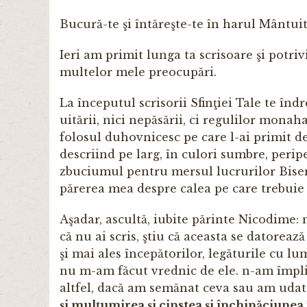
Bucură-te şi întăreşte-te în harul Mântuit
Ieri am primit lunga ta scrisoare şi potriv
multelor mele preocupări.
La începutul scrisorii Sfinţiei Tale te înd
uită­rii, nici nepăsării, ci regulilor mona
folosul duhov­nicesc pe care l-ai primit d
descriind pe larg, în culori sumbre, peri
zbuciumul pentru mersul lucrurilor Bi­seric
părerea mea despre calea pe care trebuie 
Aşadar, ascultă, iubite părinte Nicodime: 
că nu ai scris, ştiu că aceasta se datoreaz
şi mai ales începătorilor, legăturile cu l
nu m-am făcut vrednic de ele. n-am împl
altfel, dacă am semănat ceva sau am udat
şi mulţumirea şi cinstea şi închinăciunea î