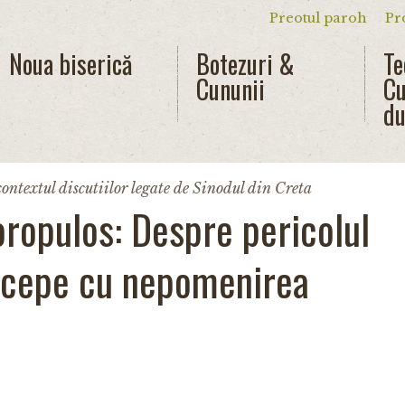
Preotul paroh
Pr
Meniu secun
Noua biserică
Botezuri &
Te
Cununii
Cu
du
ontextul discutiilor legate de Sinodul din Creta
ropulos: Despre pericolul
ncepe cu nepomenirea