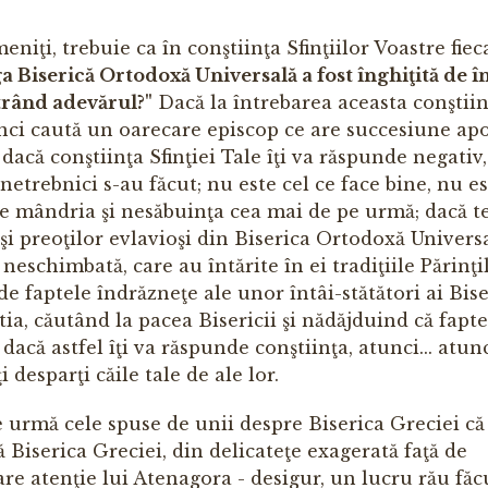
niţi, trebuie ca în conştiinţa Sfinţiilor Voastre fiec
a Biserică Ortodoxă Universală a fost înghiţită de î
strând adevărul?"
Dacă la întrebarea aceasta conştiin
tunci caută un oarecare epis­cop ce are succesiune ap
r dacă conştiinţa Sfinţiei Tale îţi va răspunde negativ
 netrebnici s-au făcut; nu este cel ce face bine, nu e
uie mândria şi nesăbuinţa cea mai de pe urmă; dacă t
 şi preoţilor evlavioşi din Biserica Ortodoxă Univers
eschim­bată, care au întărite în ei tradiţiile Părinţil
e faptele îndrăzne­ţe ale unor întâi-stătători ai Biser
tia, căutând la pacea Bi­sericii şi nădăjduind că fapte
acă astfel îţi va răspunde conştiinţa, atunci... atunc
 desparţi căile tale de ale lor.
 urmă cele spuse de unii despre Biserica Greciei că 
Biserica Greciei, din delicateţe exagerată faţă de
are atenţie lui Atenagora - desigur, un lucru rău făc