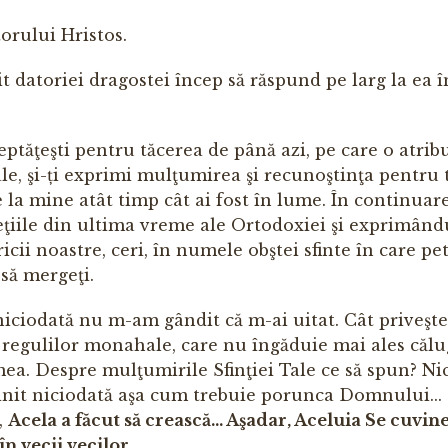
orului Hristos.
it dato­riei dragostei încep să răspund pe larg la ea 
reptăţeşti pentru tăcerea de până azi, pe care o atrib
hale, şi-ți exprimi mulţumirea şi recunoştinţa pentru 
e la mine atât timp cât ai fost în lume. În continuare
peţiile din ultima vreme ale Ortodoxiei şi exprimând
ii noastre, ceri, în numele obştei sfinte în care pet
să mergeţi.
niciodată nu m-am gândit că m-ai uitat. Cât priveş­te
ă regulilor monahale, care nu îngăduie mai ales călug
umea. Despre mulţumirile Sfinţiei Tale ce să spun? Ni
init niciodată aşa cum trebuie porunca Domnului...
,
Acela a făcut să creas­că... Aşadar, Aceluia Se cuvin
n vecii vecilor.