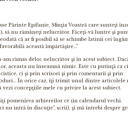
ase Părin­te Epifanie, Sfinţia Voastră care sunteţi înz
e), să nu rămâ­neţi nelucrător. Făceţi-vă luntre şi pun
eodată că ar fi posi­bil să se schimbe latinii cei îngâm
avorabilă această împărtăşire..."
am ră­mas deloc nelucrător şi în acest subiect. Dac
r, aceasta nu înseam­nă nimic. Este cu putinţă ca c
tice, ci şi prin scrisori şi prin comentarii şi prin
ri... În orice caz, îţi trimit unul dintre artico­lele
ă vezi concepţiile mele cu privire la acest subiect.
iţi po­menirea arhiereilor ce țin calendarul vechi.
i nu intră în discuţie", scrii), şi mă întrebi despre 