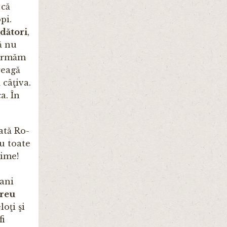
 că
pi.
ădători
,
ă nu
 urmăm
reagă
 câţiva.
a. În
ată Ro­
cu toate
dime!
 ani
ereu
loţi şi
fi