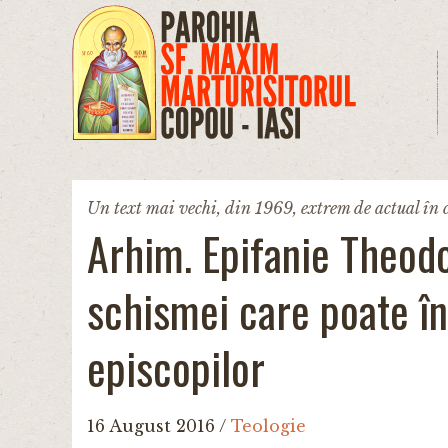
Mergi la conţinutul principal
Un text mai vechi, din 1969, extrem de actual în c
Arhim. Epifanie Theodo
schismei care poate î
episcopilor
16 August 2016
/
Teologie