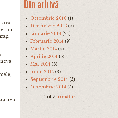
Din arhivă
Octombrie 2010
(1)
estrat
Decembrie 2013
(5)
te, nu
Ianuarie 2014
(24)
faţi,
Februarie 2014
(9)
Martie 2014
(5)
ă
Aprilie 2014
(6)
ineva
Mai 2014
(5)
Iunie 2014
(3)
 mele,
Septembrie 2014
(5)
Octombrie 2014
(5)
1 of 7
următor ›
gruparea