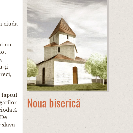
în ciuda
ui nu
tot
,
u-ţi
reci,
 faptul
Noua biserică
ă­rilor,
ciodată
 De
e slava