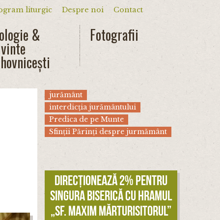
ogram liturgic
Despre noi
Contact
dar
ologie &
Fotografii
vinte
hovnicești
jurământ
interdicția jurământului
Predica de pe Munte
Sfinții Părinți despre jurmământ
Direcționează 2% pentru
singura biserică cu hramul
„Sf. Maxim Mărturisitorul”