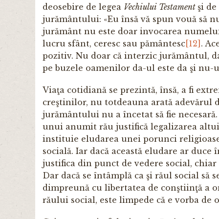
deosebire de legea
Vechiului Testament
şi de
jurământului: «Eu însă vă spun vouă să n
jurământ nu este doar invocarea numelui 
lucru sfânt, ceresc sau pământesc
[12]
. Ac
pozitiv. Nu doar că interzic jurământul, d
pe buzele oamenilor da-ul este da şi nu-u
Viaţa cotidiană se prezintă, însă, a fi ext
creştinilor, nu totdeauna arată adevărul 
jurământului nu a încetat să fie necesară.
unui anumit rău justifică legalizarea altui
instituie eludarea unei porunci religioase
socială. Iar dacă această eludare ar duce 
justifica din punct de vedere social, chi
Dar dacă se întâmplă ca şi răul social să s
dimpreună cu libertatea de conştiinţă a o
răului social, este limpede că e vorba de o