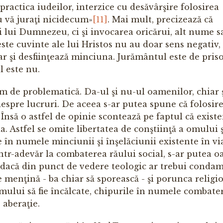
 practica iudeilor, interzice cu desăvârşire folosirea
u vă juraţi nicidecum»
[11]
. Mai mult, precizează că
lui Dumnezeu, ci şi invocarea oricărui, alt nume s
este cuvinte ale lui Hristos nu au doar sens negativ, 
ar şi desfiinţează minciuna. Jurământul este de pris
l este nu.
rem de problematică. Da-ul şi nu-ul oamenilor, chiar ş
despre lucruri. De aceea s-ar putea spune că folosir
 Însă o astfel de opinie scontează pe faptul că exist
a. Astfel se omite libertatea de conştiinţă a omului ş
 în numele minciunii şi înşelăciunii existente în vi
într-adevăr la combaterea răului social, s-ar putea 
ar dacă din punct de vedere teologic ar trebui conda
e menţină - ba chiar să sporească - şi porunca religi
mului să fie încălcate, chipurile în numele combater
 aberaţie.