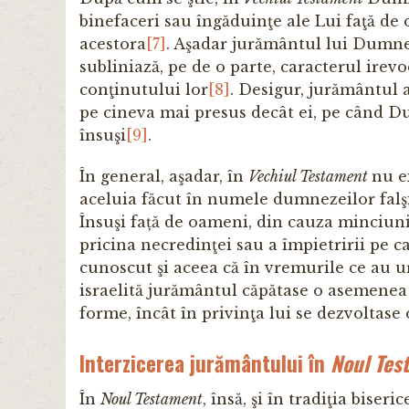
binefaceri sau îngăduinţe ale Lui faţă de
acestora
[7]
. Aşadar jurământul lui Dumnez
subliniază, pe de o parte, caracterul irevo
conţinutului lor
[8]
. Desigur, jurământul 
pe cineva mai presus decât ei, pe când D
însuşi
[9]
.
În general, aşadar, în
Vechiul Testament
nu e
aceluia făcut în numele dumnezeilor fal
Însuşi față de oameni, din cauza minciuni
pricina necredinţei sau a împietririi pe c
cunoscut şi aceea că în vremurile ce au u
israelită jurământul căpătase o asemene
forme, încât în privinţa lui se dezvoltase 
Interzicerea jurământului în
Noul Tes
În
Noul Testament
, însă, şi în tradiţia biser