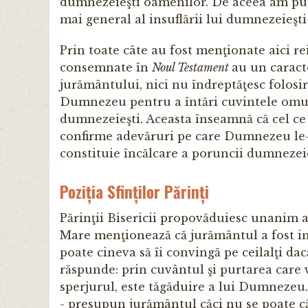
dumnezeieşti oamenilor. De aceea am pute
mai general al insuflării lui dumnezeieşti
Prin toate câte au fost menţionate aici r
consemnate în
Noul Testament
au un caracte
jurământului, nici nu îndreptăţesc folosir
Dumnezeu pentru a întări cuvintele omulu
dumnezeieşti. Aceasta înseamnă că cel ce s
confirme adevăruri pe care Dumnezeu le-a 
constituie încălcare a poruncii dumnezeie
Poziția Sfinților Părinți
Părinţii Bisericii propovăduiesc unanim 
Mare menţionează că jurământul a fost in
poate cineva să îi convingă pe ceilalţi da
răspunde: prin cuvântul şi purtarea care 
sperjurul, este tăgăduire a lui Dumnezeu.
- presupun jurământul căci nu se poate c