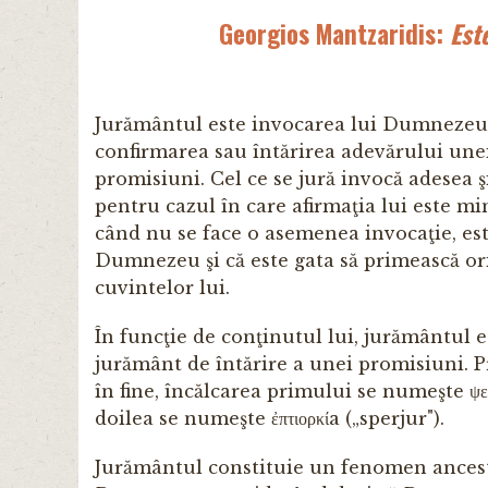
Georgios Mantzaridis:
Est
Jurământul este invocarea lui Dumnezeu s
confirmarea sau întărirea adevărului unei
promisiuni. Cel ce se jură invocă adesea 
pentru cazul în care afirmaţia lui este m
când nu se face o asemenea invocaţie, este 
Dumnezeu şi că este gata să primească ori
cuvintelor lui.
În funcţie de conţinutul lui, jurământul e
jurământ de întărire a unei promisiuni. Pri
în fine, încălcarea primului se numeşte ψευ
doilea se numeşte ἐπτιορκίa („sperjur").
Jurământul constituie un fenomen ancestra