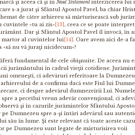
arcă şi aceea că şi în
Noul Testament
interzicerea lui 
are s-a jurat şi Sfântul Apostol Pavel, ba chiar Hris
t chemat de către arhiereu să mărturisească sub jură
 cuvintele «tu ai zis»
[13]
, ceea ce se poate interpret
jurământ. Dar şi Sfântul Apostol Pavel îl invocă, în
 martor al cuvintelor lui
[14]
. Oare avem aici de-a f
os «să nu vă juraţi nicidecum»?
diferă fundamental de cele obişnuite. De aceea nu e
icii jurământului în cadrul vieţii cotidiene. Jurămin
ni omeneşti, ci adevăruri referitoare la Dumnezeu 
 arhiereului de a confirma dacă este Fiul lui Dumne
arecare, ci despre adevărul dumnezeirii Lui. Numel
spre a pecetlui vreun adevăr convenţional, ci adevă
servă şi în cazurile jurămintelor Sfântului Apostol
 pe Dumnezeu spre a-şi întări adevărul sau autenti
lui său în lume. Şi este relevant că toate aceste cazu
rtor pe Dumnezeu sunt legate de mărturisirea voii