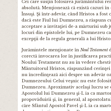
Cei care susţin folosirea jurământului rem
absolută. Menţionează că există cazuri în c
Însuşi. Şi într-adevăr, când Hristos a fos
dacă este Fiul lui Dumnezeu, a răspuns cu
acceptare a invitaţiei de-a mărturisi sub 
locuri din epistolele lui, pe Dumnezeu ca
excepţii de la regula generală a lui Hrist
Jurămintele menţionate în
Noul Testament
corectă invocarea lor în justificarea pract
Noului Testament nu au în vedere chestiu
Mântuitorul Hristos, răspunzând cerinţei
nu încredinţează aici despre un adevăr o
Dumnezeului Celui veşnic nu este folosit 
Dumnezeu. Aproximativ acelaşi lucru se ob
Apostolul lui Dumnezeu şi-L ia ca martor
propovăduirii şi, în general, al apostolatu
căre Sfântul Apostol Pavel şi-L ia ca ma