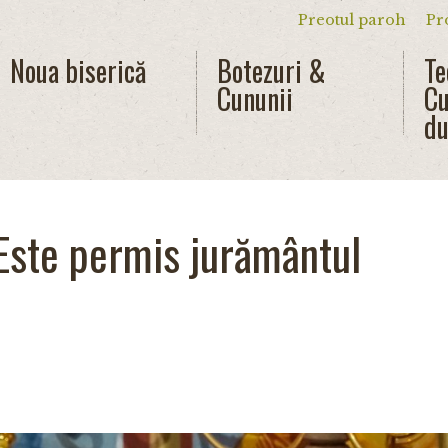
Preotul paroh
Pr
Meniu secun
Noua biserică
Botezuri &
Te
Cununii
Cu
du
Este permis jurământul