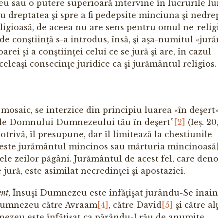
sau o putere superioară intervine în lucrurile lum
u dreptatea şi spre a fi pedepsite minciuna şi nedre
igioasă, de aceea nu are sens pentru omul ne-religi
i de conştiinţă s-a introdus, însă, şi aşa-numitul «ju
rei şi a conştiinţei celui ce se jură şi are, în cazul
leaşi consecinţe juridice ca şi jurământul religios.
 mosaic, se interzice din principiu luarea «în deşert
le Domnului Dumnezeului tău în deşert”
[2]
(Ieș. 20,
rivă, îl presupune, dar îl limitează la chestiunile
ui este jurământul mincinos sau mărturia mincinoasă
ele zeilor păgâni. Jurământul de acest fel, care deno
 jură, este asimilat necredinţei şi apostaziei.
ent,
Însuşi Dumnezeu este înfăţişat jurându-Se înai
 Dumnezeu către Avraam
[4]
, către David
[5]
şi către alţ
zeu este înfăţişat ca părându-I rău de anumite