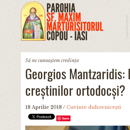
Mergi la conţinutul principal
Să ne cunoaștem credința
Georgios Mantzaridis: 
creștinilor ortodocși?
18 Aprilie 2018
/
Cuvinte duhovnicești
Save