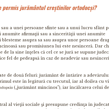
e permis jurământul creștinilor ortodocși?
au a unei persoane sfinte sau a unui lucru sfânt 
 anumite afirmaţii sau a sincerităţii unei anumite
şi blesteme asupra sa sau asupra unor persoane drag
incinoasă sau promisiunea lui este nesinceră. Dar chi
de la sine înţeles că cel ce se jură se supune judecă
ce fel de pedeapsă în caz de neadevăr sau nesinceri
ste de două feluri: jurământ de întărire a adevărului
mul este în legătură cu trecutul, iar al doilea cu vi
δορκία („jurământ mincinos"), iar încălcarea celui de
l al vieţii sociale şi presupune credinţa în judecat