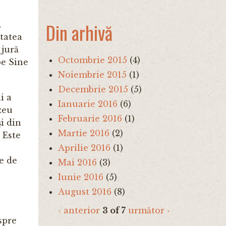
Din arhivă
,
ătatea
 jură
Octombrie 2015
(4)
pe Sine
Noiembrie 2015
(1)
Decembrie 2015
(5)
i a
Ianuarie 2016
(6)
zeu
Februarie 2016
(1)
i din
Martie 2016
(2)
 Este
Aprilie 2016
(1)
e de
Mai 2016
(3)
Iunie 2016
(5)
August 2016
(8)
‹ anterior
3 of 7
următor ›
 spre