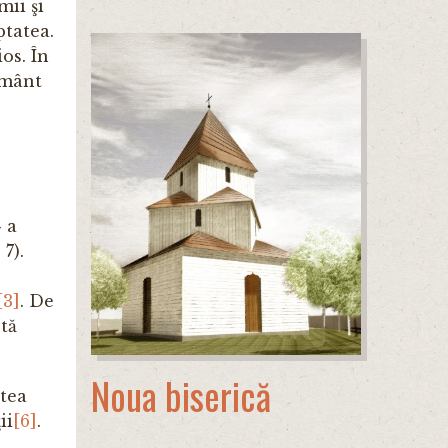
ii şi
ptatea.
os. În
rământ
» a
 7).
[3]
. De
tă
Noua biserică
ntea
ii
[6]
.