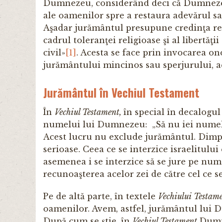
Dumnezeu, considerând deci că Dumnezeu 
ale oamenilor spre a restaura adevărul sa
Aşadar jurământul presupune credinţa rel
cadrul toleranţei religioase şi al libertăţi
civil»
[1]
. Acesta se face prin invocarea onoa
jurământului mincinos sau sperjurului, ace
Jurământul în Vechiul Testament
În
Vechiul Testament,
în special în decalogul
numelui lui Dumnezeu: „Să nu iei nume
Acest lucru nu exclude jurământul. Dimpot
serioase. Ceea ce se interzice israelitul
asemenea i se interzice să se jure pe num
recunoaşterea acelor zei de către cel ce se
Pe de altă parte, în textele
Vechiului Testam
oamenilor. Avem, astfel, jurământul lui
După cum se ştie, în
Vechiul Testament
Dumne