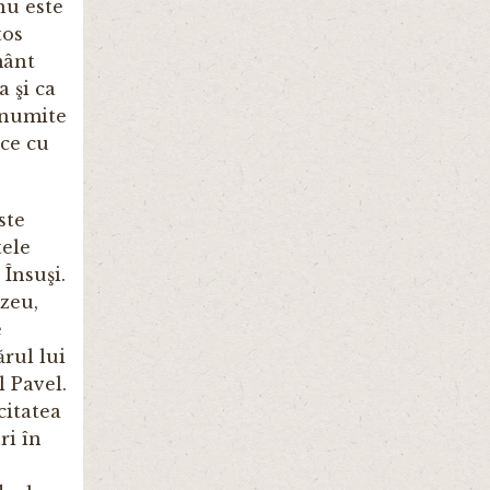
nu este
tos
mânt
a şi ca
 anumite
ace cu
ste
tele
Însuşi.
zeu,
e
rul lui
 Pavel.
citatea
ri în