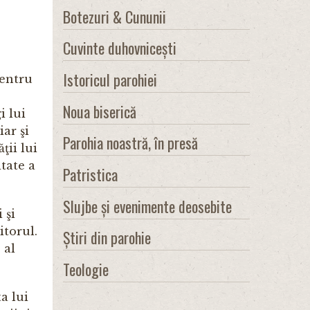
Botezuri & Cununii
Cuvinte duhovnicești
Istoricul parohiei
pentru
Noua biserică
i lui
ar şi
Parohia noastră, în presă
ţii lui
tate a
Patristica
Slujbe și evenimente deosebite
 şi
itorul.
Știri din parohie
 al
Teologie
a lui