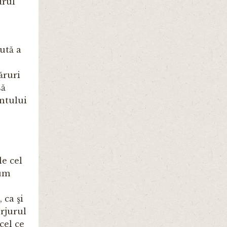
drul
ută a
ăruri
să
ântului
le cel
cum
 ca şi
rjurul
 cel ce