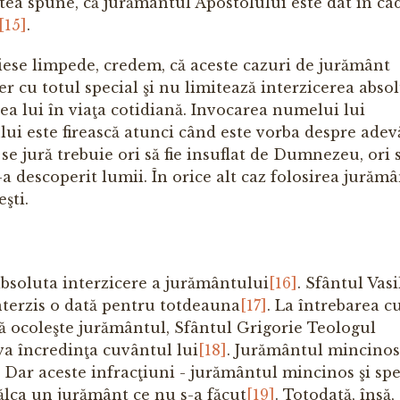
a spune, că jurământul Apostolului este dat în ca
[15]
.
eiese limpede, credem, că aceste cazuri de jurământ
r cu totul special şi nu limitează interzicerea absol
ea lui în viaţa cotidiană. Invocarea numelui lui
i este firească atunci când este vorba despre adev
e jură trebuie ori să fie insuflat de Dumnezeu, ori 
descoperit lumii. În orice alt caz folosirea jurăm
şti.
absoluta interzicere a jurământului
[16]
. Sfântul Vasi
terzis o dată pentru totdeauna
[17]
. La întrebarea 
că ocoleşte jurământul, Sfântul Grigorie Teologul
va încredinţa cuvântul lui
[18]
. Jurământul mincinos,
 Dar aceste infracţiuni - jurământul mincinos şi spe
ălca un jurământ ce nu s-a făcut
[19]
. Totodată, însă,