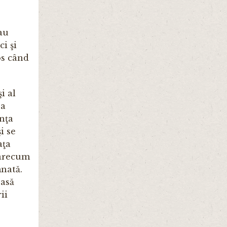
au
ci şi
os când
i al
ea
enţa
i se
aţa
oarecum
mnată.
oasă
ii