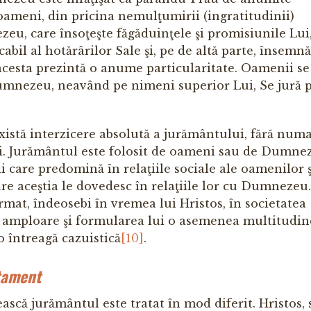
 oameni, din pricina nemulţumirii (ingratitudinii)
eu, care însoţeşte făgăduinţele şi promisiunile Lui
cabil al hotărârilor Sale şi, pe de altă parte, însemn
acesta prezintă o anume particularitate. Oamenii se
umnezeu, neavând pe nimeni superior Lui, Se jură 
xistă interzicere absolută a jurământului, fără numa
şi. Jurământul este folosit de oameni sau de Dumne
i care predomină în relaţiile sociale ale oamenilor ş
are aceştia le dovedesc în relaţiile lor cu Dumnezeu.
rmat, îndeosebi în vremea lui Hristos, în societatea
a amploare şi formularea lui o asemenea multitudin
o întreagă cazuistică
[10]
.
tament
icească jurământul este tratat în mod diferit. Hristos,