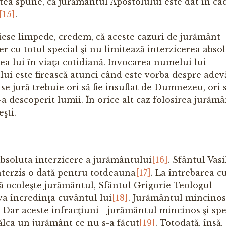
a spune, că jurământul Apostolului este dat în ca
[15]
.
eiese limpede, credem, că aceste cazuri de jurământ
r cu totul special şi nu limitează interzicerea absol
ea lui în viaţa cotidiană. Invocarea numelui lui
i este firească atunci când este vorba despre adev
e jură trebuie ori să fie insuflat de Dumnezeu, ori 
descoperit lumii. În orice alt caz folosirea jurăm
şti.
absoluta interzicere a jurământului
[16]
. Sfântul Vasi
terzis o dată pentru totdeauna
[17]
. La întrebarea 
că ocoleşte jurământul, Sfântul Grigorie Teologul
va încredinţa cuvântul lui
[18]
. Jurământul mincinos,
 Dar aceste infracţiuni - jurământul mincinos şi spe
ălca un jurământ ce nu s-a făcut
[19]
. Totodată, însă,