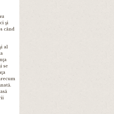
au
ci şi
os când
i al
ea
enţa
i se
aţa
oarecum
mnată.
oasă
ii