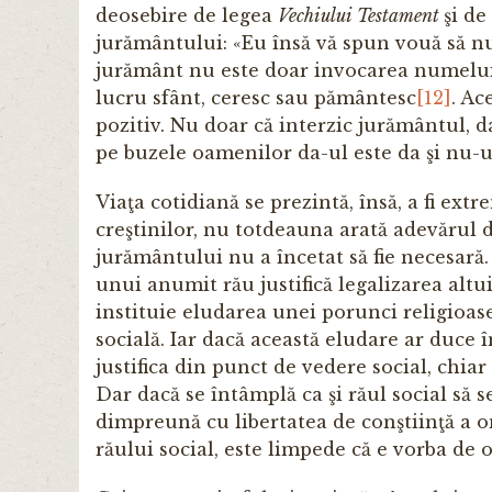
deosebire de legea
Vechiului Testament
şi de
jurământului: «Eu însă vă spun vouă să n
jurământ nu este doar invocarea numelui 
lucru sfânt, ceresc sau pământesc
[12]
. Ac
pozitiv. Nu doar că interzic jurământul, d
pe buzele oamenilor da-ul este da şi nu-u
Viaţa cotidiană se prezintă, însă, a fi ext
creştinilor, nu totdeauna arată adevărul 
jurământului nu a încetat să fie necesară.
unui anumit rău justifică legalizarea altui
instituie eludarea unei porunci religioase
socială. Iar dacă această eludare ar duce 
justifica din punct de vedere social, chi
Dar dacă se întâmplă ca şi răul social să s
dimpreună cu libertatea de conştiinţă a o
răului social, este limpede că e vorba de o