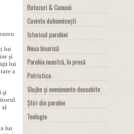
Botezuri & Cununii
Cuvinte duhovnicești
Istoricul parohiei
pentru
Noua biserică
i lui
ar şi
Parohia noastră, în presă
ţii lui
tate a
Patristica
Slujbe și evenimente deosebite
 şi
itorul.
Știri din parohie
 al
Teologie
a lui