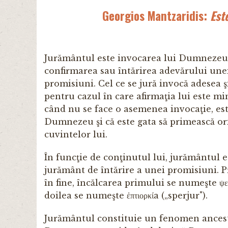
Georgios Mantzaridis:
Est
Jurământul este invocarea lui Dumnezeu s
confirmarea sau întărirea adevărului unei
promisiuni. Cel ce se jură invocă adesea 
pentru cazul în care afirmaţia lui este m
când nu se face o asemenea invocaţie, este 
Dumnezeu şi că este gata să primească ori
cuvintelor lui.
În funcţie de conţinutul lui, jurământul e
jurământ de întărire a unei promisiuni. Pri
în fine, încălcarea primului se numeşte ψευ
doilea se numeşte ἐπτιορκίa („sperjur").
Jurământul constituie un fenomen ancestra