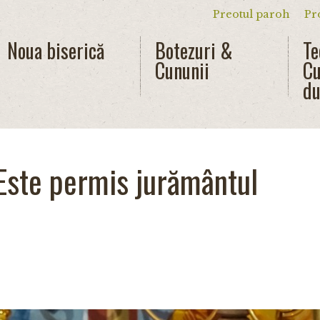
Preotul paroh
Pr
Meniu secun
Noua biserică
Botezuri &
Te
Cununii
Cu
du
Este permis jurământul