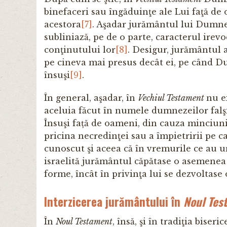
binefaceri sau îngăduinţe ale Lui faţă de
acestora
[7]
. Aşadar jurământul lui Dumnez
subliniază, pe de o parte, caracterul irevo
conţinutului lor
[8]
. Desigur, jurământul 
pe cineva mai presus decât ei, pe când D
însuşi
[9]
.
În general, aşadar, în
Vechiul Testament
nu e
aceluia făcut în numele dumnezeilor fal
Însuşi față de oameni, din cauza minciuni
pricina necredinţei sau a împietririi pe c
cunoscut şi aceea că în vremurile ce au u
israelită jurământul căpătase o asemene
forme, încât în privinţa lui se dezvoltase 
Interzicerea jurământului în
Noul Tes
În
Noul Testament
, însă, şi în tradiţia biser