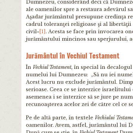
Dumnezeu, considerând deci că Dumnezeu 
ale oamenilor spre a restaura adevărul sa
Aşadar jurământul presupune credinţa rel
cadrul toleranţei religioase şi al libertăţi
civil»
[1]
. Acesta se face prin invocarea onoa
jurământului mincinos sau sperjurului, ace
Jurământul în Vechiul Testament
În
Vechiul Testament,
în special în decalogul
numelui lui Dumnezeu: „Să nu iei nume
Acest lucru nu exclude jurământul. Dimpot
serioase. Ceea ce se interzice israelitul
asemenea i se interzice să se jure pe num
recunoaşterea acelor zei de către cel ce se
Pe de altă parte, în textele
Vechiului Testam
oamenilor. Avem, astfel, jurământul lui
După cum se ştie, în
Vechiul Testament
Dumne