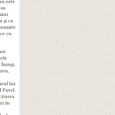
nu este
tos
mânt
a şi ca
 anumite
ace cu
ste
tele
Însuşi.
zeu,
e
rul lui
 Pavel.
citatea
ri în