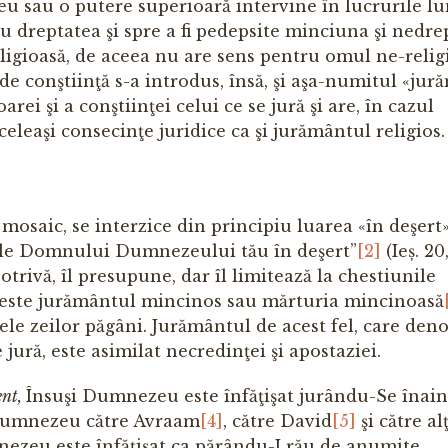
sau o putere superioară intervine în lucrurile lum
u dreptatea şi spre a fi pedepsite minciuna şi nedre
igioasă, de aceea nu are sens pentru omul ne-religi
i de conştiinţă s-a introdus, însă, şi aşa-numitul «ju
rei şi a conştiinţei celui ce se jură şi are, în cazul
leaşi consecinţe juridice ca şi jurământul religios.
 mosaic, se interzice din principiu luarea «în deşert
le Domnului Dumnezeului tău în deşert”
[2]
(Ieș. 20,
rivă, îl presupune, dar îl limitează la chestiunile
ui este jurământul mincinos sau mărturia mincinoasă
ele zeilor păgâni. Jurământul de acest fel, care deno
 jură, este asimilat necredinţei şi apostaziei.
ent,
Însuşi Dumnezeu este înfăţişat jurându-Se înai
 Dumnezeu către Avraam
[4]
, către David
[5]
şi către alţ
zeu este înfăţişat ca părându-I rău de anumite