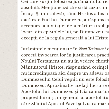
Cei care susţin folosirea jurământului rem
absolută. Menţionează că există cazuri în c
Însuşi. Şi într-adevăr, când Hristos a fos
dacă este Fiul lui Dumnezeu, a răspuns cu
acceptare a invitaţiei de-a mărturisi sub 
locuri din epistolele lui, pe Dumnezeu ca
excepţii de la regula generală a lui Hrist
Jurămintele menţionate în
Noul Testament
corectă invocarea lor în justificarea pract
Noului Testament nu au în vedere chestiu
Mântuitorul Hristos, răspunzând cerinţei
nu încredinţează aici despre un adevăr o
Dumnezeului Celui veşnic nu este folosit 
Dumnezeu. Aproximativ acelaşi lucru se ob
Apostolul lui Dumnezeu şi-L ia ca martor
propovăduirii şi, în general, al apostolatu
căre Sfântul Apostol Pavel şi-L ia ca ma