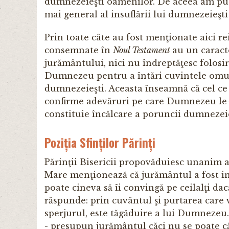
dumnezeieşti oamenilor. De aceea am pute
mai general al insuflării lui dumnezeieşti
Prin toate câte au fost menţionate aici r
consemnate în
Noul Testament
au un caracte
jurământului, nici nu îndreptăţesc folosir
Dumnezeu pentru a întări cuvintele omulu
dumnezeieşti. Aceasta înseamnă că cel ce s
confirme adevăruri pe care Dumnezeu le-a 
constituie încălcare a poruncii dumnezeie
Poziția Sfinților Părinți
Părinţii Bisericii propovăduiesc unanim 
Mare menţionează că jurământul a fost in
poate cineva să îi convingă pe ceilalţi da
răspunde: prin cuvântul şi purtarea care 
sperjurul, este tăgăduire a lui Dumnezeu.
- presupun jurământul căci nu se poate c