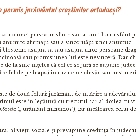
e permis jurământul creștinilor ortodocși?
au a unei persoane sfinte sau a unui lucru sfânt 
 anumite afirmaţii sau a sincerităţii unei anumite
şi blesteme asupra sa sau asupra unor persoane drag
incinoasă sau promisiunea lui este nesinceră. Dar chi
de la sine înţeles că cel ce se jură se supune judecă
ce fel de pedeapsă în caz de neadevăr sau nesinceri
ste de două feluri: jurământ de întărire a adevărului
mul este în legătură cu trecutul, iar al doilea cu vi
δορκία („jurământ mincinos"), iar încălcarea celui de
l al vieţii sociale şi presupune credinţa în judecat