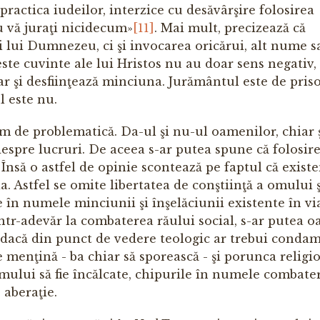
 practica iudeilor, interzice cu desăvârşire folosirea
u vă juraţi nicidecum»
[11]
. Mai mult, precizează că
lui Dumnezeu, ci şi invocarea oricărui, alt nume s
este cuvinte ale lui Hristos nu au doar sens negativ, 
ar şi desfiinţează minciuna. Jurământul este de pris
l este nu.
rem de problematică. Da-ul şi nu-ul oamenilor, chiar ş
despre lucruri. De aceea s-ar putea spune că folosir
 Însă o astfel de opinie scontează pe faptul că exist
a. Astfel se omite libertatea de conştiinţă a omului ş
 în numele minciunii şi înşelăciunii existente în vi
într-adevăr la combaterea răului social, s-ar putea 
ar dacă din punct de vedere teologic ar trebui conda
e menţină - ba chiar să sporească - şi porunca religi
mului să fie încălcate, chipurile în numele combater
 aberaţie.