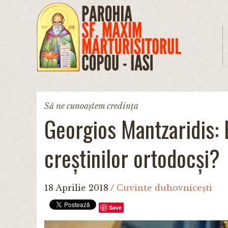
Mergi la conţinutul principal
Să ne cunoaștem credința
Georgios Mantzaridis: 
creștinilor ortodocși?
18 Aprilie 2018
/
Cuvinte duhovnicești
Save