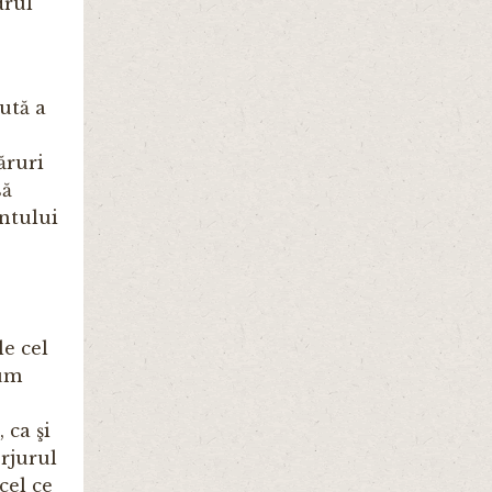
drul
ută a
ăruri
să
ântului
le cel
cum
 ca şi
rjurul
 cel ce