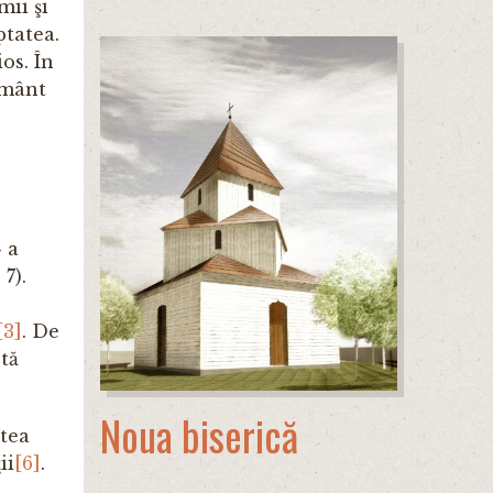
ii şi
ptatea.
os. În
rământ
» a
 7).
[3]
. De
tă
Noua biserică
ntea
ii
[6]
.