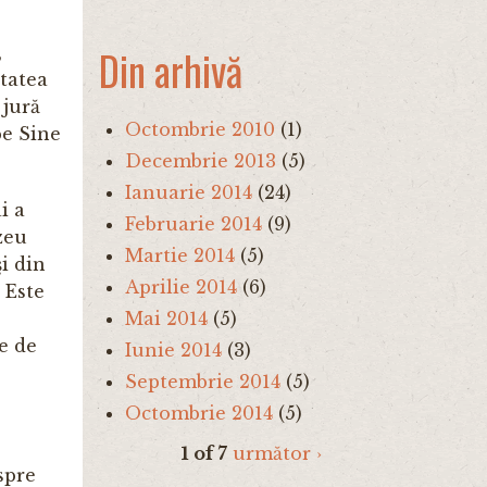
Din arhivă
,
ătatea
 jură
Octombrie 2010
(1)
pe Sine
Decembrie 2013
(5)
Ianuarie 2014
(24)
i a
Februarie 2014
(9)
zeu
Martie 2014
(5)
i din
Aprilie 2014
(6)
 Este
Mai 2014
(5)
e de
Iunie 2014
(3)
Septembrie 2014
(5)
Octombrie 2014
(5)
1 of 7
următor ›
 spre