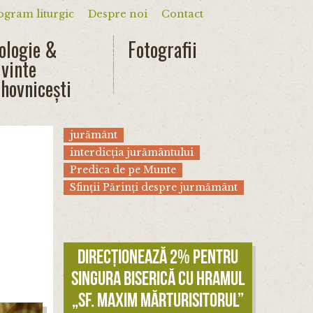
ogram liturgic
Despre noi
Contact
dar
ologie &
Fotografii
vinte
hovnicești
jurământ
interdicția jurământului
Predica de pe Munte
Sfinții Părinți despre jurmământ
Direcționează 2% pentru
singura biserică cu hramul
„Sf. Maxim Mărturisitorul”