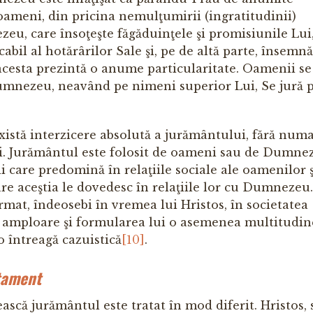
 oameni, din pricina nemulţumirii (ingratitudinii)
eu, care însoţeşte făgăduinţele şi promisiunile Lui
cabil al hotărârilor Sale şi, pe de altă parte, însemn
acesta prezintă o anume particularitate. Oamenii se
umnezeu, neavând pe nimeni superior Lui, Se jură 
xistă interzicere absolută a jurământului, fără numa
şi. Jurământul este folosit de oameni sau de Dumne
i care predomină în relaţiile sociale ale oamenilor ş
are aceştia le dovedesc în relaţiile lor cu Dumnezeu.
rmat, îndeosebi în vremea lui Hristos, în societatea
a amploare şi formularea lui o asemenea multitudin
o întreagă cazuistică
[10]
.
tament
icească jurământul este tratat în mod diferit. Hristos,