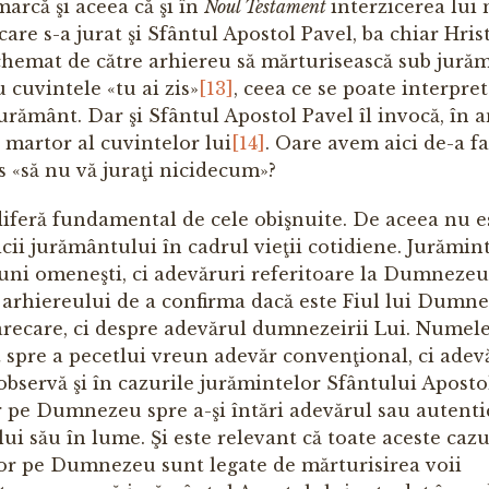
arcă şi aceea că şi în
Noul Testament
interzicerea lui 
are s-a jurat şi Sfântul Apostol Pavel, ba chiar Hris
t chemat de către arhiereu să mărturisească sub jură
 cuvintele «tu ai zis»
[13]
, ceea ce se poate interpret
jurământ. Dar şi Sfântul Apostol Pavel îl invocă, în
 martor al cuvintelor lui
[14]
. Oare avem aici de-a f
os «să nu vă juraţi nicidecum»?
diferă fundamental de cele obişnuite. De aceea nu e
icii jurământului în cadrul vieţii cotidiene. Jurămin
ni omeneşti, ci adevăruri referitoare la Dumnezeu 
 arhiereului de a confirma dacă este Fiul lui Dumne
arecare, ci despre adevărul dumnezeirii Lui. Numel
spre a pecetlui vreun adevăr convenţional, ci adevă
servă şi în cazurile jurămintelor Sfântului Apostol
 pe Dumnezeu spre a-şi întări adevărul sau autenti
lui său în lume. Şi este relevant că toate aceste cazu
rtor pe Dumnezeu sunt legate de mărturisirea voii