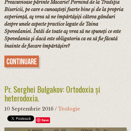
Preacuvioase părinte Macarie! Pornind de la Tradiţia
Bisericii, pe care o cunoașteți foarte bine şi de la propria
experiență, aş vrea să ne împărtășiți câteva gânduri
despre unele aspecte practice legate de Taina
Spovedaniei.
Întâi de toate aş vrea să ne spuneți ce este
Spovedania şi dacă este obligatoriu ca ea să fie făcută
înainte de fiecare împărtășire?
Continuare
Pr. Serghei Bulgakov: Ortodoxia și
heterodoxia.
10 Septembrie 2016
/
Teologie
Save