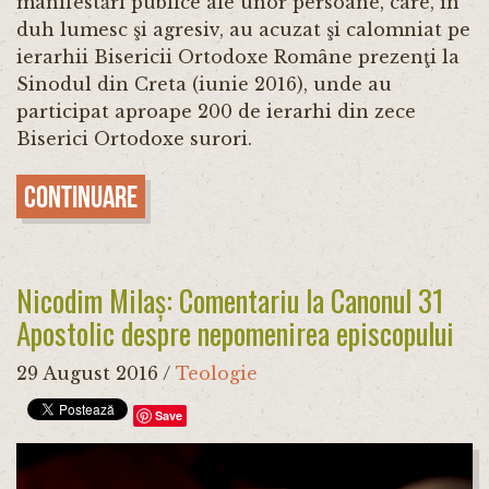
manifestări publice ale unor persoane, care, în
duh lumesc şi agresiv, au acuzat şi calomniat pe
ierarhii Bisericii Ortodoxe Române prezenţi la
Sinodul din Creta (iunie 2016), unde au
participat aproape 200 de ierarhi din zece
Biserici Ortodoxe surori.
Continuare
Nicodim Milaș: Comentariu la Canonul 31
Apostolic despre nepomenirea episcopului
29 August 2016
/
Teologie
Save