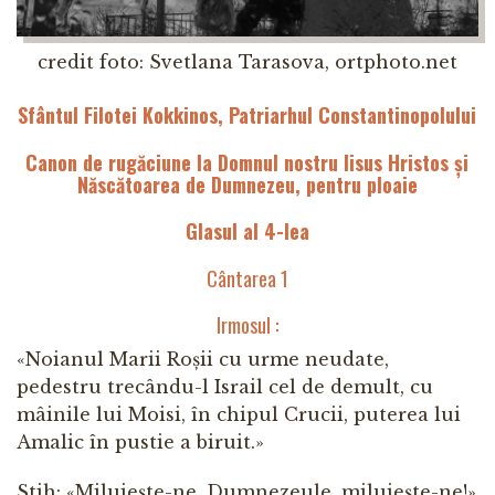
credit foto: Svetlana Tarasova, ortphoto.net
Sfântul Filotei Kokkinos, Patriarhul Constantinopolului
Canon de rugăciune la Domnul nostru Iisus Hristos și
Născătoarea de Dumnezeu, pentru ploaie
Glasul al 4-lea
Cântarea 1
Irmosul :
«Noianul Marii Roșii cu urme neudate,
pedestru trecându-l Israil cel de demult, cu
mâinile lui Moisi, în chipul Crucii, puterea lui
Amalic în pustie a biruit.»
Stih: «Miluiește-ne, Dumnezeule, miluiește-ne!»