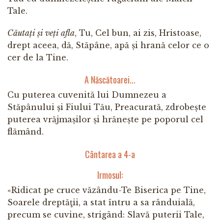
Tale.
Căutați și veți afla
, Tu, Cel bun, ai zis, Hristoase,
drept aceea, dă, Stăpâne, apă și hrană celor ce o
cer de la Tine.
A Născătoarei...
Cu puterea cuvenită lui Dumnezeu a
Stăpânului și Fiului Tău, Preacurată, zdrobește
puterea vrăjmașilor și hrănește pe poporul cel
flămând.
Cântarea a 4-a
Irmosul:
«Ridicat pe cruce văzându-Te Biserica pe Tine,
Soarele dreptăţii, a stat întru a sa rânduială,
precum se cuvine, strigând: Slavă puterii Tale,