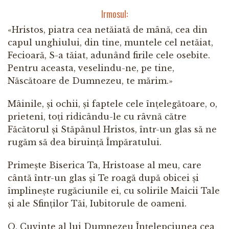
Irmosul:
«Hristos, piatra cea netăiată de mână, cea din
capul unghiului, din tine, muntele cel netăiat,
Fecioară, S-a tăiat, adunând firile cele osebite.
Pentru aceasta, veselindu-ne, pe tine,
Născătoare de Dumnezeu, te mărim.»
Mâinile, și ochii, și faptele cele înțelegătoare, o,
prieteni, toți ridicându-le cu râvnă către
Făcătorul și Stăpânul Hristos, într-un glas să ne
rugăm să dea biruință Împăratului.
Primește Biserica Ta, Hristoase al meu, care
cântă într-un glas și Te roagă după obicei și
împlinește rugăciunile ei, cu solirile Maicii Tale
și ale Sfinților Tăi, Iubitorule de oameni.
O, Cuvinte al lui Dumnezeu Înțelepciunea cea