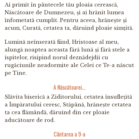
Ai primit în pântecele tău ploaia cerească,
Născătoare de Dumnezeu, și ai hrănit lumea
înfometată cumplit. Pentru aceea, hrănește și
acum, Curată, cetatea ta, dăruind ploaie simțită.
Lumină neînserată fiind, Hristoase al meu,
alungă noaptea aceasta fără lună și fără stele a
ispitelor, risipind norul deznădejdii cu
rugăciunile neadormite ale Celei ce Te-a născut
pe Tine.
A Născătoarei...
Slăvita biserică a Ziditorului, cetatea însuflețită
a Împăratului ceresc, Stăpână, hrănește cetatea
ta cea flămândă, dăruind din cer ploaie
aducătoare de rod.
Cântarea a 9-a