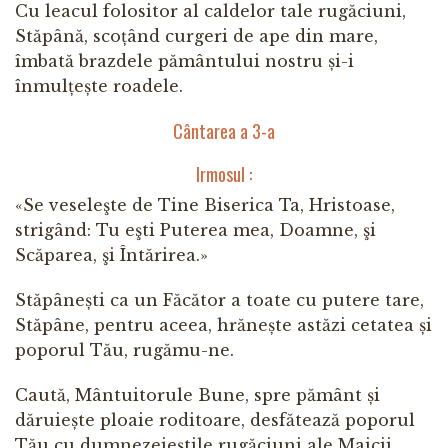
Cu leacul folositor al caldelor tale rugăciuni,
Stăpână, scoțând curgeri de ape din mare,
îmbată brazdele pământului nostru și-i
înmulțește roadele.
Cântarea a 3-a
Irmosul :
«Se veseleşte de Tine Biserica Ta, Hristoase,
strigând: Tu eşti Puterea mea, Doamne, şi
Scăparea, şi Întărirea.»
Stăpânești ca un Făcător a toate cu putere tare,
Stăpâne, pentru aceea, hrănește astăzi cetatea și
poporul Tău, rugămu-ne.
Caută, Mântuitorule Bune, spre pământ și
dăruiește ploaie roditoare, desfătează poporul
Tău cu dumnezeieștile rugăciuni ale Maicii