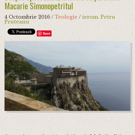
Macarie Simonopetritul
4 Octombrie 2016
/
Teologie
/
ierom. Petru
Pruteanu
Save