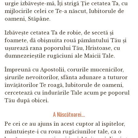
urgie izbăvește-mă, Îți strigă Ție cetatea Ta, cu
mijlocirile celei ce Te-a născut, Iubitorule de
oameni, Stăpâne.
Izbăvește cetatea Ta de robie, de secetă și
foamete, dă obișnuita rouă pământului Tău și
ușurează rana poporului Tău, Hristoase, cu
dumnezeieștile rugăciuni ale Maicii Tale.
Împreună cu Apostolii, corurile mucenicilor,
șirurile nevoitorilor, sfânta adunare a tuturor
învățătorilor Te roagă, Iubitorule de oameni,
cercetează cu îndurările Tale acum pe poporul
Tău după obicei.
A Născătoarei...
Pe cei ce au ajuns în acest cuptor al ispitelor,
mântuiește-i cu roua rugăciunilor tale, ca o