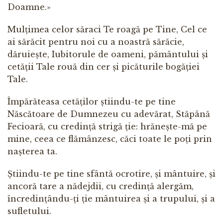
Doamne.»
Mulțimea celor săraci Te roagă pe Tine, Cel ce
ai sărăcit pentru noi cu a noastră sărăcie,
dăruiește, Iubitorule de oameni, pământului și
cetății Tale rouă din cer și picăturile bogăției
Tale.
Împărăteasa cetăților știindu-te pe tine
Născătoare de Dumnezeu cu adevărat, Stăpână
Fecioară, cu credință strigă ție: hrănește-mă pe
mine, ceea ce flămânzesc, căci toate le poți prin
nașterea ta.
Știindu-te pe tine sfântă ocrotire, și mântuire, și
ancoră tare a nădejdii, cu credință alergăm,
încredințându-ți ție mântuirea și a trupului, și a
sufletului.