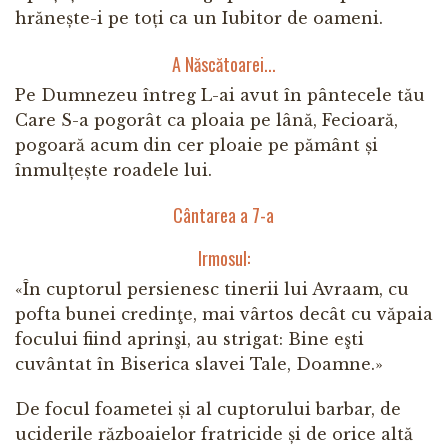
hrănește-i pe toți ca un Iubitor de oameni.
A Născătoarei...
Pe Dumnezeu întreg L-ai avut în pântecele tău
Care S-a pogorât ca ploaia pe lână, Fecioară,
pogoară acum din cer ploaie pe pământ și
înmulțește roadele lui.
Cântarea a 7-a
Irmosul:
«În cuptorul persienesc tinerii lui Avraam, cu
pofta bunei credinţe, mai vârtos decât cu văpaia
focului fiind aprinşi, au strigat: Bine eşti
cuvântat în Biserica slavei Tale, Doamne.»
De focul foametei și al cuptorului barbar, de
uciderile războaielor fratricide și de orice altă