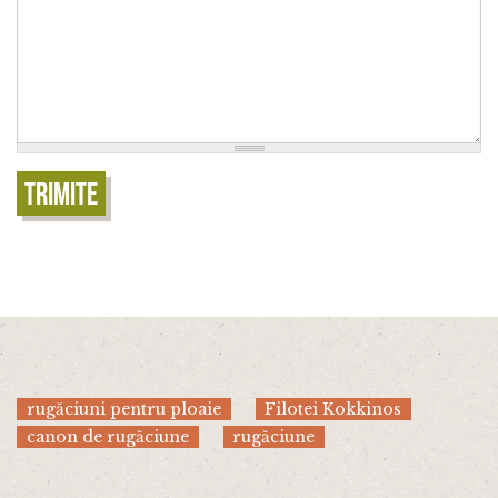
Trimite
rugăciuni pentru ploaie
Filotei Kokkinos
canon de rugăciune
rugăciune