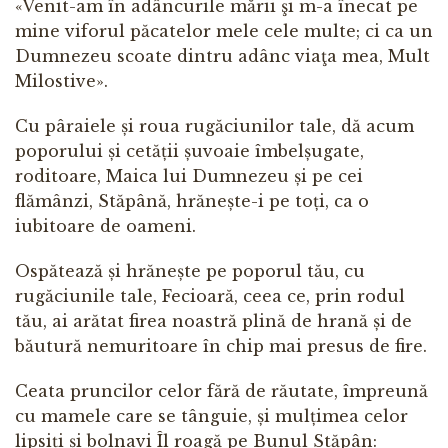
«Venit-am în adâncurile mării şi m-a înecat pe
mine viforul păcatelor mele cele multe; ci ca un
Dumnezeu scoate dintru adânc viaţa mea, Mult
Milostive».
Cu pâraiele și roua rugăciunilor tale, dă acum
poporului și cetății șuvoaie îmbelșugate,
roditoare, Maica lui Dumnezeu și pe cei
flămânzi, Stăpână, hrănește-i pe toți, ca o
iubitoare de oameni.
Ospătează și hrănește pe poporul tău, cu
rugăciunile tale, Fecioară, ceea ce, prin rodul
tău, ai arătat firea noastră plină de hrană și de
băutură nemuritoare în chip mai presus de fire.
Ceata pruncilor celor fără de răutate, împreună
cu mamele care se tânguie, și mulțimea celor
lipsiți și bolnavi Îl roagă pe Bunul Stăpân: