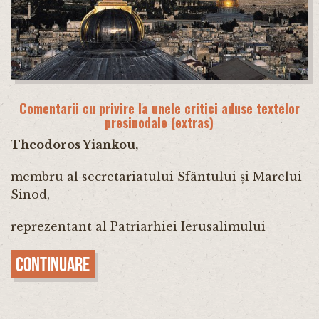
Comentarii cu privire la unele critici aduse textelor
presinodale (extras)
Theodoros Yiankou,
membru al secretariatului Sfântului și Marelui
Sinod,
reprezentant al Patriarhiei Ierusalimului
Continuare