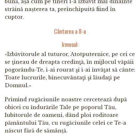
bună, așa cum pe tineri i-a izbăvit mai dinainte
străină nașterea ta, preînchipuită fiind în
cuptor.
Cântarea a 8-a
Irmosul:
«Izbăvitorule al tuturor, Atotputernice, pe cei ce
se ţineau de dreapta credinţă, în mijlocul văpăii
pogorându-Te, i-ai rourat şi i-ai învăţat să cânte:
Toate lucrurile, binecuvântaţi şi lăudaţi pe
Domnul.»
Primind rugăciunile noastre cercetează după
obicei cu îndurările Tale pe poporul Tău,
Iubitorule de oameni, dând ploi roditoare
pământului Tău, cu rugăciunile celei ce Te-a
născut fără de sămânță.