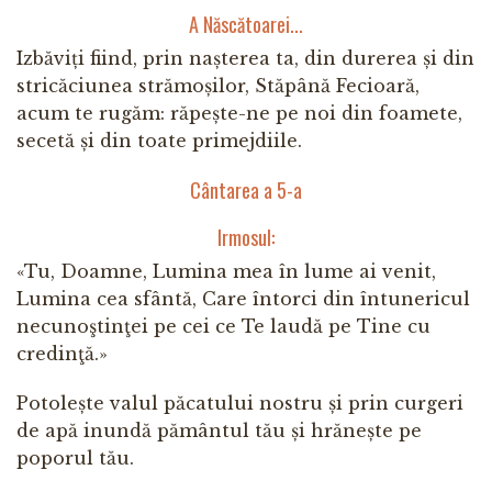
A Născătoarei...
Izbăviți fiind, prin nașterea ta, din durerea și din
stricăciunea strămoșilor, Stăpână Fecioară,
acum te rugăm: răpește-ne pe noi din foamete,
secetă și din toate primejdiile.
Cântarea a 5-a
Irmosul:
«Tu, Doamne, Lumina mea în lume ai venit,
Lumina cea sfântă, Care întorci din întunericul
necunoştinţei pe cei ce Te laudă pe Tine cu
credinţă.»
Potolește valul păcatului nostru și prin curgeri
de apă inundă pământul tău și hrănește pe
poporul tău.