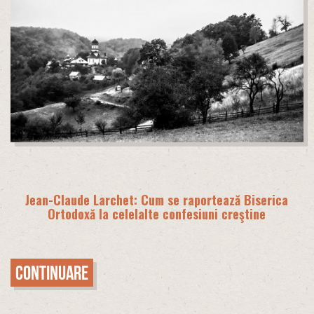
Jean-Claude Larchet: Cum se raportează Biserica
Ortodoxă la celelalte confesiuni creştine
Continuare