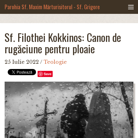
Mergi la conţinutul principal
Parohia Sf. Maxim Mărturisitorul - Sf. Grigore
Palama, Copou - Iași
Noua biserică
Sf. Filothei Kokkinos: Canon de
Botezuri & Cununii
rugăciune pentru ploaie
Teologie & Cuvinte duhovnicești
25 Iulie 2022
/
Teologie
Fotografii
Save
Preotul paroh
Program liturgic
Despre noi
Contact