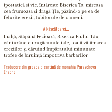
ipostatică și vie, întărește Biserica Ta, mireasa
cea frumoasă și dragă Ție, păzind-o pe ea de
felurite erezii, Iubitorule de oameni.
A Născătoarei...
Înalță, Stăpână Fecioară, Biserica Fiului Tău,
vânturând cu rugăciunile tale, toată vătămarea
ereziilor și dăruind împăratului minunate
trofee de biruință împotriva barbarilor.
Traducere din greaca bizantină de monahia Parascheva
Enache