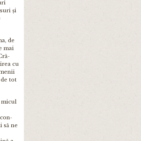
uri
suri și
e
ma, de
le mai
ră­­
șirea cu
emenii
 de tot
e micul
 con­
i să ne
aină a