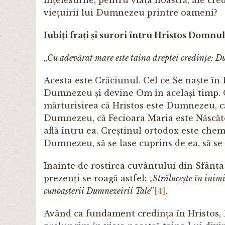
viețuirii lui Dum­nezeu printre oameni?
Iubiți frați și surori întru Hristos Domnul
„
Cu adevărat mare este taina dreptei credințe: Du
Acesta este Crăciunul. Cel ce Se naște î
Dumnezeu și de­­vine Om în același timp. O
mărturisirea că Hristos este Dum­nezeu, c
Dumnezeu, că Fecioara Maria este Născătoa
află întru ea. Creș­­­­tinul ortodox este ch
Dumnezeu, să se lase cuprins de ea, să se
Înainte de rostirea cuvântului din Sfânta
prezenți se roagă astfel: „
Strălucește în inimi
cunoașterii Dumnezeirii Tale
”
[4]
.
Având ca fundament credința în Hristos