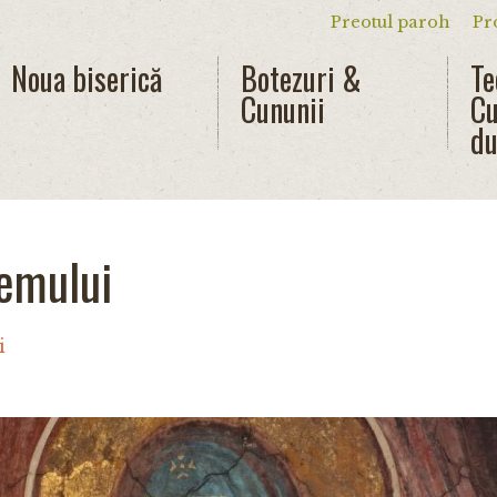
Preotul paroh
Pr
Meniu secun
Noua biserică
Botezuri &
Te
Cununii
Cu
du
eemului
i