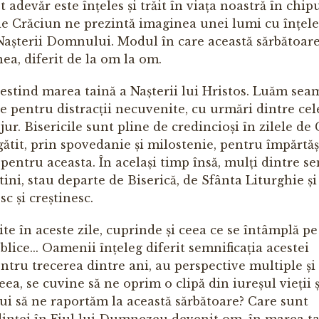
st adevăr este înțeles și trăit în viața noastră în chip
de Crăciun ne prezintă ima­­ginea unei lumi cu înțele
 Nașterii Domnului. Modul în care această săr­bătoar
ea, diferit de la om la om.
vestind marea taină a Nașterii lui Hristos. Luăm sea
ile pentru distracții necuvenite, cu urmări dintre ce
ur. Bisericile sunt pline de credincioși în zilele de C
ătit, prin spo­ve­danie și milostenie, pentru împărtă
r, pentru aceasta. În același timp însă, mulți dintre s
știni, stau departe de Biserică, de Sfânta Liturghie și
c și creștinesc.
nite în aceste zile, cuprinde și ceea ce se întâmplă p
ublice... Oamenii înțeleg diferit sem­ni­ficația acestei
entru trecerea dintre ani, au perspective multiple și
eea, se cuvine să ne oprim o clipă din iureșul vieții ș
ui să ne raportăm la această sărbă­toare? Care sunt
e­dinței în Fiul lui Dumnezeu devenit om, în marea t