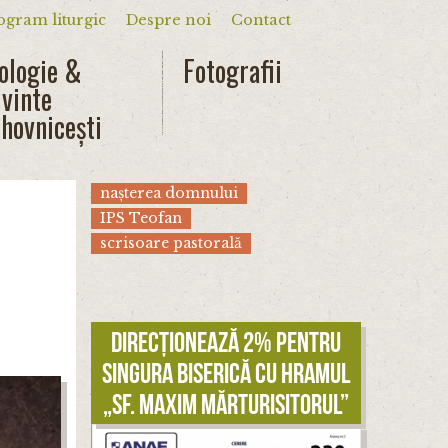
ogram liturgic
Despre noi
Contact
dar
ologie &
Fotografii
vinte
hovnicești
nașterea domnului
IPS Teofan
scrisoare pastorală
Direcționează 2% pentru
singura biserică cu hramul
„Sf. Maxim Mărturisitorul”