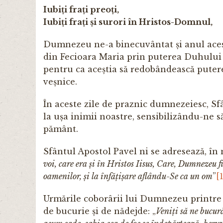
Iubiți frați preoți,
Iubiți frați și surori în Hristos-Domnul,
Dumnezeu ne-a binecuvântat și anul acest
din Fecioara Maria prin puterea Duhului
pentru ca aceștia să redo­bândească putere
veșnice.
În aceste zile de praznic dumnezeiesc, Sfâ
la ușa inimii noastre, sensibilizându-ne 
pământ.
Sfântul Apostol Pavel ni se adresează, în 
voi, care era și în Hristos Iisus, Care, Dumnezeu f
oa­menilor, și la înfățișare aflându-Se ca un om
”
[
Urmările coborârii lui Dumnezeu printre o
de bucurie și de nădejde: „
Veniți să ne bucur