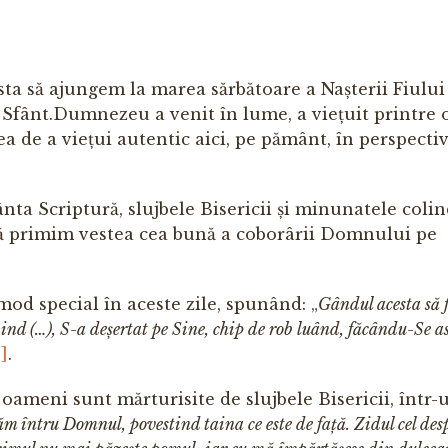
a să ajun­gem la marea sărbătoare a Nașterii Fiului
 Sfânt.Dumnezeu a venit în lume, a viețuit printre
a de a viețui autentic aici, pe pământ, în perspectiv
nta Scriptură, slujbele Bisericii și minunatele colin
să primim vestea cea bună a co­borârii Domnului pe
mod special în aceste zile, spunând: „
Gândul acesta să f
iind (…), S-a de­șer­tat pe Sine, chip de rob luând, făcându-Se 
1]
.
ameni sunt mărturisite de slujbele Bisericii, într-
ăm întru Domnul, povestind taina ce este de față. Zidul cel des