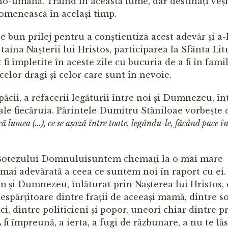
no-umană. Trăind în această lume, dar destinați veșn
 omenească în același timp.
 bun prilej pentru a conștientiza acest adevăr și a-l
taina Nașterii lui Hristos, partici­parea la Sfânta Li
fi împletite în aceste zile cu bucuria de a fi în famil
 celor dragi și celor care sunt în nevoie.
cii, a re­facerii legăturii între noi și Dumnezeu, în
i ale fiecăruia. Părintele Du­mitru Stăniloae vorbește
 lumea (…), ce se așază între toate, le­gându-le, făcând pace în
i Botezului Dom­­nuluisuntem chemați la o mai mare
e mai adevărată a ceea ce suntem noi în raport cu ei.
m și Dumnezeu, înlăturat prin Nașterea lui Hristos, 
espărțitoare dintre frații de aceeași mamă, dintre so
aci, dintre politicieni și popor, uneori chiar din­tre pr
A fi îm­preună, a ierta, a fugi de răzbunare, a nu te lă