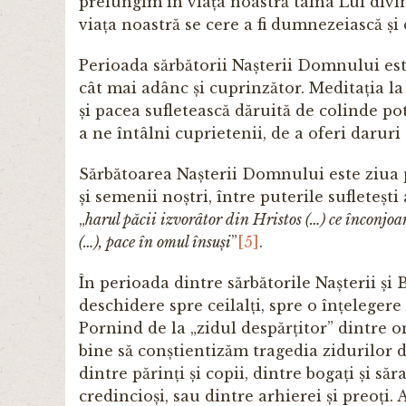
prelungim în viața noastră taina Lui divi
viața noastră se cere a fi dumnezeiască și
Perioada sărbătorii Nașterii Domnului este
cât mai adânc și cuprinzător. Meditația la 
și pacea sufletească dăruită de colinde pot 
a ne întâlni cuprietenii, de a oferi daruri
Sărbătoarea Nașterii Domnului este ziua pă
și semenii noștri, între puterile sufleteșt
„
harul păcii izvorâtor din Hristos (…) ce înconjoară
(…), pace în omul însuși
”
[5]
.
În perioada dintre sărbătorile Nașterii ș
deschidere spre cei­lalți, spre o înțeleger
Pornind de la „zidul despărțitor” dintre o
bine să conștientizăm tragedia zidurilor d
dintre părinți și copii, dintre bo­gați și săr
credincioși, sau dintre arhierei și preoți. 