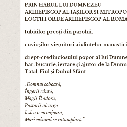
PRIN HARUL LUI DUMNEZEU
ARHIEPISCOP AL IAȘILOR ȘI
MITROPOL
LOCȚIITOR DE ARHIEPISCOP AL ROMA
Iubiților preoți din parohii,
cuvioșilor viețuitori ai sfintelor mănăstiri
drept-credinciosului popor al lui Dum
har, bucurie, iertare și ajutor
de la Dumne
Tatăl, Fiul și Duhul Sfânt
„
Domnul coboară,
Îngerii cântă,
Magii Îl adoră,
Păstorii aleargă
Ieslea o-nconjoară,
Mari minuni se întâmplară.”