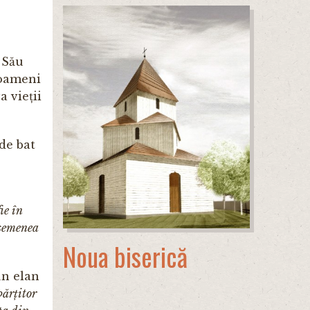
 Său
 oameni
a vieții
de bat
ie în
asemenea
Noua biserică
un elan
părțitor