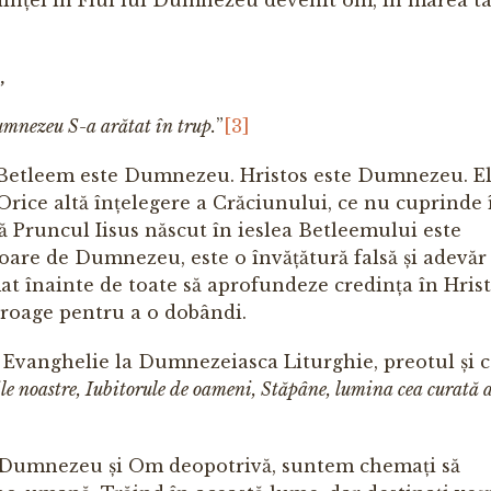
,
m­nezeu S-a arătat în trup.
”
[3]
n Betleem este Dumnezeu. Hristos este Dumnezeu. El
rice altă înțelegere a Crăciu­nu­lui, ce nu cuprinde 
ă Pruncul Iisus născut în ieslea Betleemului este
re de Dum­ne­zeu, este o învățătură falsă și adevăr
emat înainte de toate să aprofun­deze credința în Hris
 roage pentru a o dobândi.
 Evanghelie la Dumnezeiasca Liturghie, preotul și c
le noastre, Iubitorule de oa­meni
, Stăpâne, lumina cea curată 
, Dumnezeu și Om deopotrivă, suntem chemați să