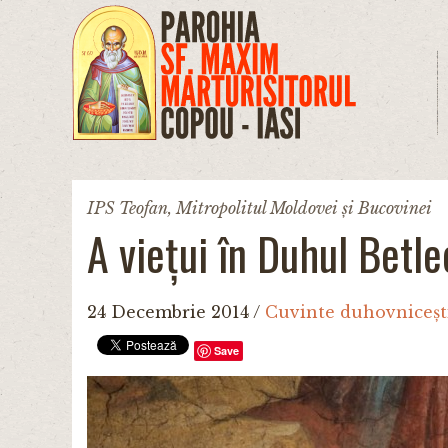
Mergi la conţinutul principal
IPS Teofan, Mitropolitul Moldovei și Bucovinei
A viețui în Duhul Betl
24 Decembrie 2014
/
Cuvinte duhovniceșt
Save