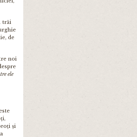
iciei,
 trăi
turghie
ie, de
tre noi
 despre
tre ele
este
ți,
eoți și
sa