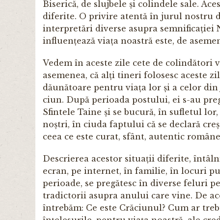
Biserică, de slujbele și colindele sale. Ace
diferite. O privire atentă în jurul nostru 
interpretări diverse asupra semnificației
influențează viața noastră este, de asemen
Vedem în aceste zile cete de colindători 
asemenea, că alți tineri folosesc aceste z
dăunătoare pentru viața lor și a celor din j
ciun. După perioada postului, ei s-au preg
Sfintele Taine și se bucură, în sufletul lo
noștri, în ciuda faptului că se de­clară cre
ceea ce este curat, sfânt, autentic românes
Descrierea acestor situații diferite, întâl
ecran, pe in­ter­net, în familie, în locuri p
perioade, se pregătesc în diverse feluri p
tradic­torii asupra anului care vine. De ac
întrebăm: Ce este Cră­ciu­nul? Cum ar treb
înțelesurile, pentru viața noastră, ale cr