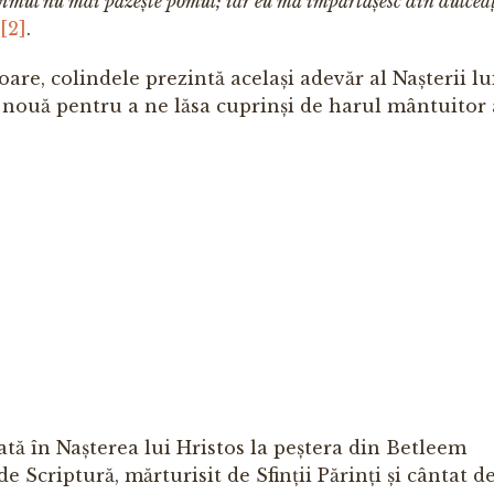
uvimul nu mai păzește pomul; iar eu mă împărtășesc din dulcea
[2]
.
are, colin­dele prezintă același adevăr al Nașterii lu
 nouă pentru a ne lăsa cuprinși de harul mântuitor 
 în Naș­te­rea lui Hristos la peștera din Betleem
Scriptură, mărturisit de Sfinții Pă­rinți și cântat d