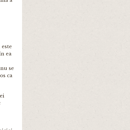
 este
în ea
 nu se
tos ca
ei
a