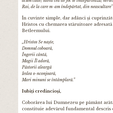
acum cade; sa­bia cea de foc se îndepărtează; her
Rai, de la care m-am îndepărtat, din neascultare
”
În cuvinte simple, dar adânci și cuprinzăto
Hristos cu che­marea stăruitoare adresată
Betleemului.
„Hristos Se naște,
Domnul coboară,
Îngerii cântă,
Magii Îl adoră,
Păstorii aleargă
Ieslea o-nconjoară,
Mari minuni se întâmplară.”
Iubiți credincioși,
Coborârea lui Dumnezeu pe pământ arătată
constituie adevărul fundamental descris de 