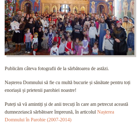
Publicăm câteva fotografii de la sărbătoarea de astăzi.
Nașterea Domnului să fie cu multă bucurie și sănătate pentru toți
enoriașii și prietenii parohiei noastre!
Puteți să vă amintiți și de anii trecuți în care am petrecut această
dumnezeiască sărbătoare împreună, în articolul
Nașterea
Domnului în Parohie (2007-2014)