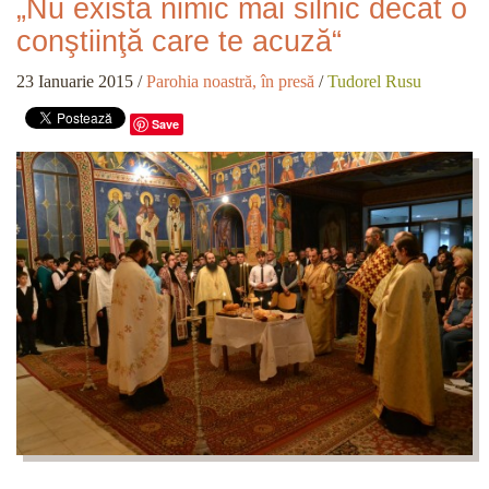
„Nu există nimic mai silnic decât o
conştiinţă care te acuză“
23 Ianuarie 2015
/
Parohia noastră, în presă
/
Tudorel Rusu
Save