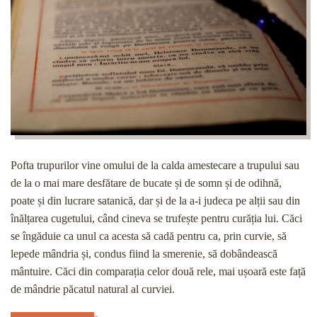
Pofta trupurilor vine omului de la calda amestecare a trupului sau
de la o mai mare desfătare de bucate și de somn și de odihnă,
poate și din lucrare satanică, dar și de la a-i judeca pe alții sau din
înălțarea cugetului, când cineva se trufește pentru curăția lui. Căci
se îngăduie ca unul ca acesta să cadă pentru ca, prin curvie, să
lepede mândria și, condus fiind la smerenie, să dobândească
mântuire. Căci din comparația celor două rele, mai ușoară este față
de mândrie păcatul natural al curviei.