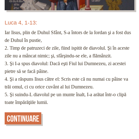
Luca 4, 1-13:
Iar Iisus, plin de Duhul Sfânt, S-a întors de la Iordan şi a fost dus
de Duhul în pustie,
2. Timp de patruzeci de zile, fiind ispitit de diavolul. Şi în aceste
zile nu a mâncat nimic; şi, sfârşindu-se ele, a flămânzit.
3. Şi I-a spus diavolul: Dacă eşti Fiul lui Dumnezeu, zi acestei
pietre să se facă pâine.
4. Şi a răspuns Iisus către el: Scris este că nu numai cu pâine va
trăi omul, ci cu orice cuvânt al lui Dumnezeu.
5. Şi suindu-L diavolul pe un munte înalt, I-a arătat într-o clipă
toate împărăţiile lumii.
Continuare