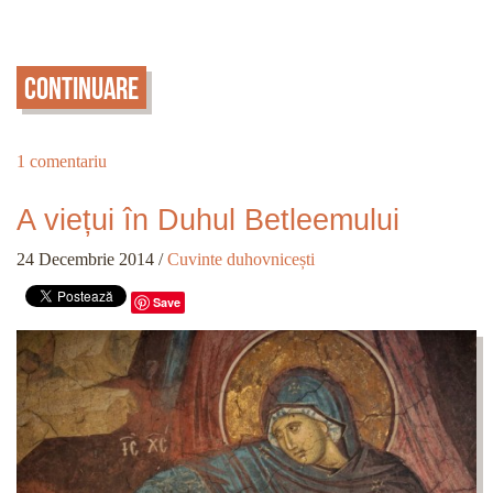
Continuare
1 comentariu
A viețui în Duhul Betleemului
24 Decembrie 2014
/
Cuvinte duhovnicești
Save