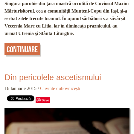
Singura parohie din ţara noastră ocrotită de Cuviosul Maxim
Mărturisitorul, cea a comunităţii Munteni-Copu din Iaşi, şi-a
serbat zilele trecute hramul. În ajunul sărbătorii s-a săvârşit
Vecernia Mare cu Litia, iar în dimineaţa praznicului, au
urmat Utrenia şi Sfânta Liturghie.
Continuare
Din pericolele ascetismului
16 Ianuarie 2015
/
Cuvinte duhovnicești
Save