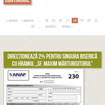
Pagini
« primul
‹ anterior
…
14
15
16
17
18
19
20
21
22
…
următor ›
ultima »
Direcționează 2% pentru singura biserică
cu hramul „Sf. Maxim Mărturisitorul”