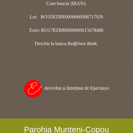
Cont bancar (IBAN):
Lei: RO35RZBR0000060008717929
Euro: RO17RZBR0000060015678488
Deschis la banca
Raiffeisen Bank
.
dezvoltat și întreținut de Epectasys
Parohia Munteni-Copou