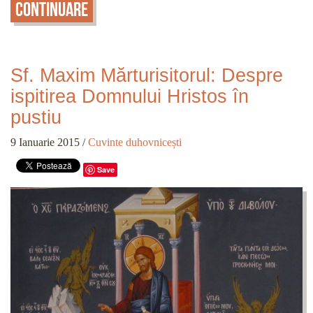
Continuare
Sf. Maxim Mărturisitorul: Despre
ispitirea Domnului Hristos în
pustiu
9 Ianuarie 2015
/
Cuvinte duhovnicești
Save