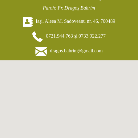
Paroh: Pr. Dragoş Bahrim
Iaşi, Aleea M. Sadoveanu nr. 46, 700489
0721.944.763
și
0733.922.277
dragos.bahrim@gmail.com