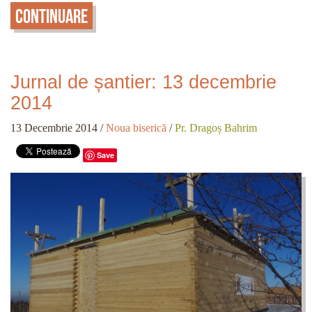
Continuare
Jurnal de șantier: 13 decembrie
2014
13 Decembrie 2014
/
Noua biserică
/
Pr. Dragoș Bahrim
Save