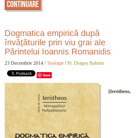
Continuare
Dogmatica empirică după
învățăturile prin viu grai ale
Părintelui Ioannis Romanidis
23 Decembrie 2014
/
Teologie
/
Pr. Dragoș Bahrim
Save
[Ierótheos,