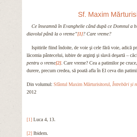
Sf. Maxim Mărturisi
Ce înseamnă în Evanghelie când după ce Domnul a biruit 
diavolul până la o vreme”
[1]
? Care vreme?
Ispitirile fiind îndoite, de voie şi cele fără voie, adică p
lăcomia pântecelui, iubire de arginţi şi slavă deşartă – căc
pentru o vreme
[2]
. Care vreme? Cea a patimilor pe cruce, 
durere, precum credea, să poată afla în El ceva din patimile 
Din volumul:
Sfântul Maxim Mărturisitorul,
Întrebări și
2012
[1]
Luca 4, 13.
[2]
Ibidem.