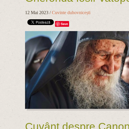
12 Mai 2023
/
Cuvinte duhovnicești
Save
Cuvânt despre Canonul