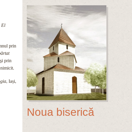
 El
omnul prin
părtat
şi prin
 nimicit.
gia
, Iași,
Noua biserică