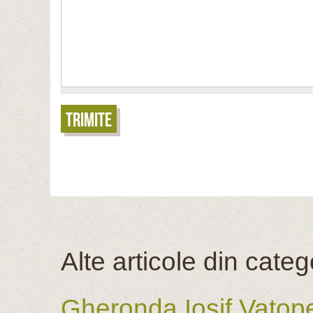
Trimite
Alte articole din categ
Gheronda Iosif Vatoped