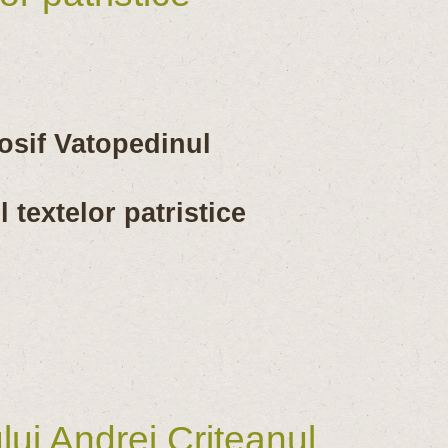
osif Vatopedinul
 textelor patristice
ui Andrei Criteanul