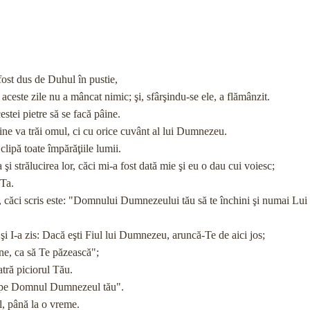
a fost dus de Duhul în pustie,
în aceste zile nu a mâncat nimic; şi, sfârşindu-se ele, a flămânzit.
estei pietre să se facă pâine.
pâine va trăi omul, ci cu orice cuvânt al lui Dumnezeu.
 clipă toate împărăţiile lumii.
ta şi strălucirea lor, căci mi-a fost dată mie şi eu o dau cui voiesc;
a Ta.
o, căci scris este: "Domnului Dumnezeului tău să te închini şi numai Lui
 şi I-a zis: Dacă eşti Fiul lui Dumnezeu, aruncă-Te de aici jos;
Tine, ca să Te păzească";
iatră piciorul Tău.
eşti pe Domnul Dumnezeul tău".
 El, până la o vreme.