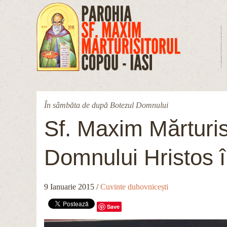
Mergi la conţinutul principal
În sâmbăta de după Botezul Domnului
Sf. Maxim Mărturisi
Domnului Hristos î
9 Ianuarie 2015
/
Cuvinte duhovnicești
Save