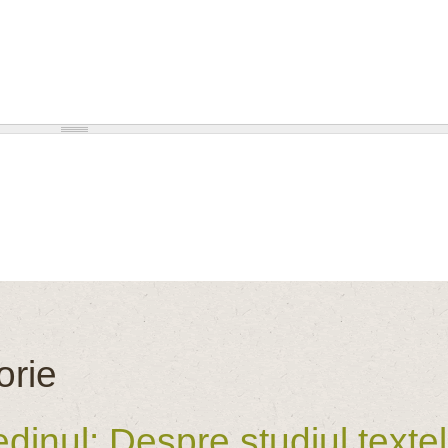
orie
inul: Despre studiul textelo