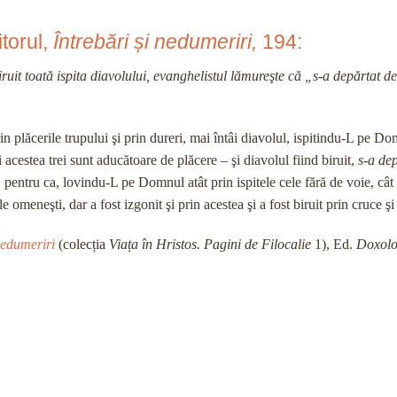
torul,
Întrebări și nedumeriri,
194:
toată ispita diavolului, evanghelistul lămureşte că „s-a depărtat de
rin plăcerile trupului şi prin dureri, mai întâi diavolul, ispitindu-L pe D
i acestea trei sunt aducătoare de plăcere – şi diavolul fiind biruit,
s-a de
pentru ca, lovindu-L pe Domnul atât prin ispitele cele fără de voie, cât 
omeneşti, dar a fost izgonit şi prin acestea şi a fost biruit prin cruce şi
 nedumeriri
(colecția
Viața în Hristos.
Pagini de Filocalie
1), Ed.
Doxolo