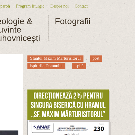
 paroh
Program liturgic
Despre noi
Contact
niu secundar
eologie &
Fotografii
uvinte
uhovnicești
Sfântul Maxim Mărturisitorul
post
ispitirile Domnului
ispită
Direcționează 2% pentru
singura biserică cu hramul
„Sf. Maxim Mărturisitorul”