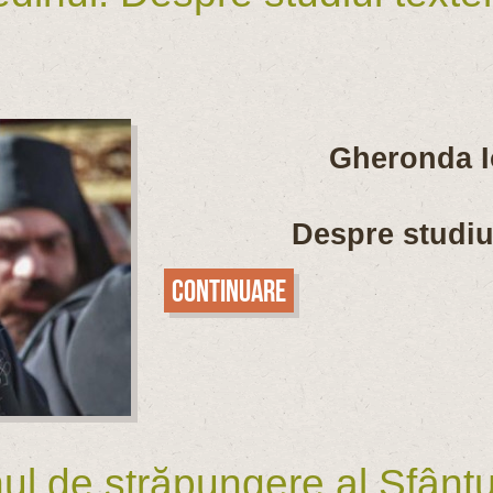
Gheronda I
Despre studiul
Continuare
 de străpungere al Sfântul