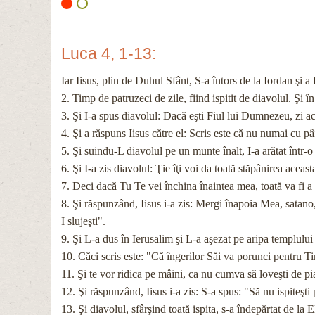
Luca 4, 1-13:
Iar Iisus, plin de Duhul Sfânt, S-a întors de la Iordan şi 
2. Timp de patruzeci de zile, fiind ispitit de diavolul. Şi 
3. Şi I-a spus diavolul: Dacă eşti Fiul lui Dumnezeu, zi ac
4. Şi a răspuns Iisus către el: Scris este că nu numai cu 
5. Şi suindu-L diavolul pe un munte înalt, I-a arătat într-o
6. Şi I-a zis diavolul: Ţie îţi voi da toată stăpânirea aceas
7. Deci dacă Tu Te vei închina înaintea mea, toată va fi 
8. Şi răspunzând, Iisus i-a zis: Mergi înapoia Mea, satan
I slujeşti".
9. Şi L-a dus în Ierusalim şi L-a aşezat pe aripa templului
10. Căci scris este: "Că îngerilor Săi va porunci pentru 
11. Şi te vor ridica pe mâini, ca nu cumva să loveşti de p
12. Şi răspunzând, Iisus i-a zis: S-a spus: "Să nu ispit
13. Şi diavolul, sfârşind toată ispita, s-a îndepărtat de la