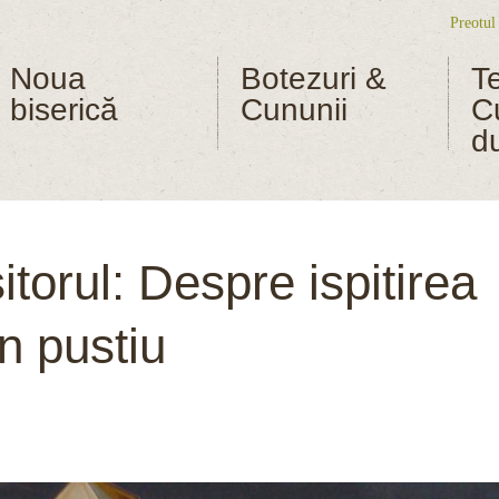
Preotul
Me
Noua
Botezuri &
T
biserică
Cununii
C
d
torul: Despre ispitirea
n pustiu