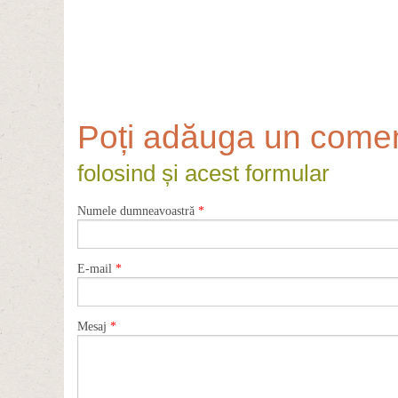
Poți adăuga un comen
folosind și acest formular
Numele dumneavoastră
*
E-mail
*
Mesaj
*