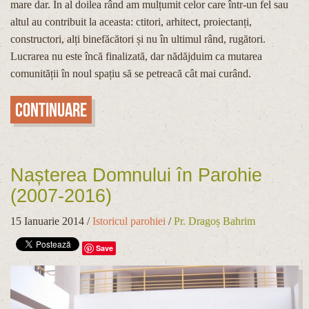
mare dar. În al doilea rând am mulțumit celor care într-un fel sau
altul au contribuit la aceasta: ctitori, arhitect, proiectanți,
constructori, alți binefăcători și nu în ultimul rând, rugători.
Lucrarea nu este încă finalizată, dar nădăjduim ca mutarea
comunității în noul spațiu să se petreacă cât mai curând.
Continuare
Nașterea Domnului în Parohie
(2007-2016)
15 Ianuarie 2014
/
Istoricul parohiei
/
Pr. Dragoș Bahrim
Save