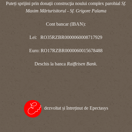
Puteți sprijini prin donaţii construcţia noului complex parohial
Sf.
Maxim Mărturisitorul - Sf. Grigore Palama
Cont bancar (IBAN):
Lei: RO35RZBR0000060008717929
Euro: RO17RZBR0000060015678488
Deschis la banca
Raiffeisen Bank
.
dezvoltat și întreținut de Epectasys