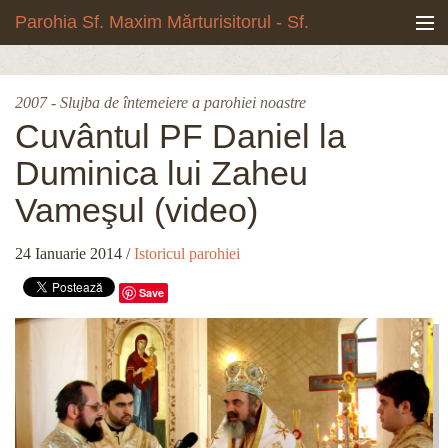
Mergi la conţinutul principal
Parohia Sf. Maxim Mărturisitorul - Sf.
Grigore Palama, Copou - Iași
Noua biserică
2007 - Slujba de întemeiere a parohiei noastre
Botezuri & Cununii
Cuvântul PF Daniel la
Duminica lui Zaheu
Teologie & Cuvinte duhovnicești
Vameşul (video)
Fotografii
24 Ianuarie 2014
/
Istoricul parohiei
Preotul paroh
Save
Program liturgic
Despre noi
Contact