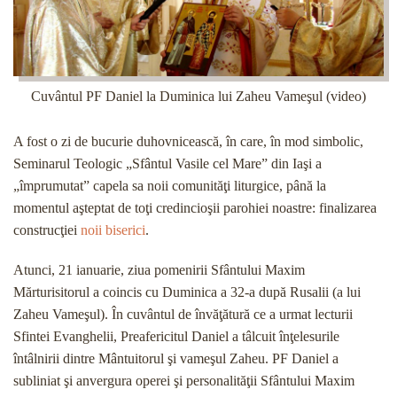
Cuvântul PF Daniel la Duminica lui Zaheu Vameşul (video)
A fost o zi de bucurie duhovnicească, în care, în mod simbolic,
Seminarul Teologic „Sfântul Vasile cel Mare” din Iaşi a
„împrumutat” capela sa noii comunităţi liturgice, până la
momentul aşteptat de toţi credincioşii parohiei noastre: finalizarea
construcţiei
noii biserici
.
Atunci, 21 ianuarie, ziua pomenirii Sfântului Maxim
Mărturisitorul a coincis cu Duminica a 32-a după Rusalii (a lui
Zaheu Vameşul). În cuvântul de învăţătură ce a urmat lecturii
Sfintei Evanghelii, Preafericitul Daniel a tâlcuit înţelesurile
întâlnirii dintre Mântuitorul şi vameşul Zaheu. PF Daniel a
subliniat şi anvergura operei şi personalităţii Sfântului Maxim