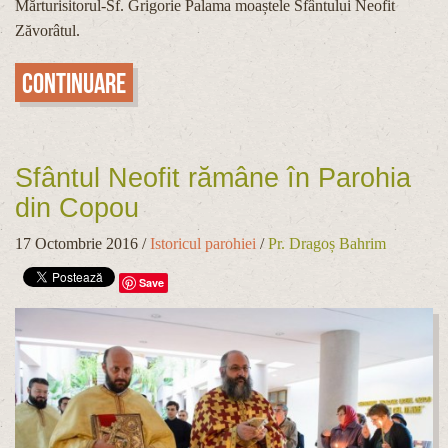
Mărturisitorul-Sf. Grigorie Palama moaștele Sfântului Neofit
Zăvorâtul.
Continuare
Sfântul Neofit rămâne în Parohia
din Copou
17 Octombrie 2016
/
Istoricul parohiei
/
Pr. Dragoș Bahrim
Save