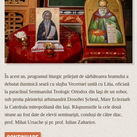
În acest an, programul liturgic prilejuit de sărbătoarea hramului a
debutat duminică seară cu slujba Vecerniei unită cu Litia, oficiată
la paraclisul Seminarului Teologic Ortodox din Iaşi de un sobor,
sub protia părintelui arhimandrit Dosoftei Șcheul, Mare Ecleziarh
la Catedrala mitropolitană din Iași. Răspunsurile la cele două
strane au fost date de elevii seminarişti, conduși de către diac.
prof. Mihai Ursache și pr. prof. Iulian Zaltariov.