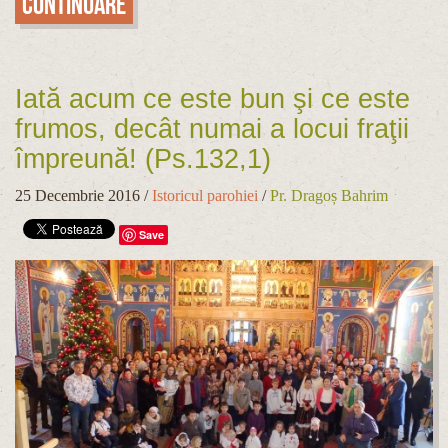
Continuare
Iată acum ce este bun şi ce este
frumos, decât numai a locui fraţii
împreună! (Ps.132,1)
25 Decembrie 2016
/
Istoricul parohiei
/
Pr. Dragoș Bahrim
Save