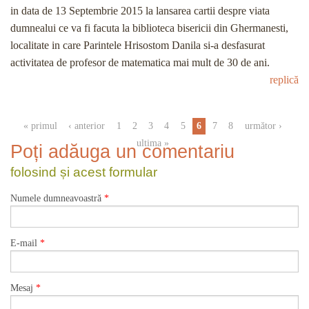
in data de 13 Septembrie 2015 la lansarea cartii despre viata
dumnealui ce va fi facuta la biblioteca bisericii din Ghermanesti,
localitate in care Parintele Hrisostom Danila si-a desfasurat
activitatea de profesor de matematica mai mult de 30 de ani.
replică
Pagini
« primul
‹ anterior
1
2
3
4
5
6
7
8
următor ›
ultima »
Poți adăuga un comentariu
folosind și acest formular
Numele dumneavoastră
*
E-mail
*
Mesaj
*