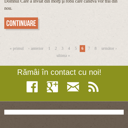
Domnul Care a înviat din morţi şi robii care cândva vor trăi din
nou.
Continuare
Pagini
« primul
‹ anterior
1
2
3
4
5
6
7
8
următor ›
ultima »
Rămâi în contact cu noi!