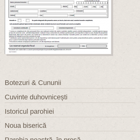
Botezuri & Cununii
Cuvinte duhovnicești
Istoricul parohiei
Noua biserică
Parohia noastră, în presă