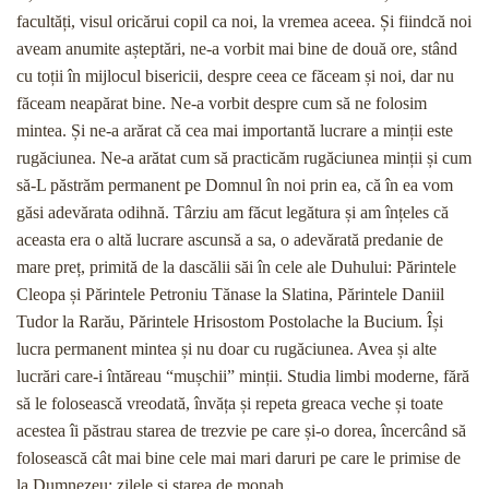
facultăți, visul oricărui copil ca noi, la vremea aceea. Și fiindcă noi
aveam anumite așteptări, ne-a vorbit mai bine de două ore, stând
cu toții în mijlocul bisericii, despre ceea ce făceam și noi, dar nu
făceam neapărat bine. Ne-a vorbit despre cum să ne folosim
mintea. Și ne-a arărat că cea mai importantă lucrare a minții este
rugăciunea. Ne-a arătat cum să practicăm rugăciunea minții și cum
să-L păstrăm permanent pe Domnul în noi prin ea, că în ea vom
găsi adevărata odihnă. Târziu am făcut legătura și am înțeles că
aceasta era o altă lucrare ascunsă a sa, o adevărată predanie de
mare preț, primită de la dascălii săi în cele ale Duhului: Părintele
Cleopa și Părintele Petroniu Tănase la Slatina, Părintele Daniil
Tudor la Rarău, Părintele Hrisostom Postolache la Bucium. Își
lucra permanent mintea și nu doar cu rugăciunea. Avea și alte
lucrări care-i întăreau “mușchii” minții. Studia limbi moderne, fără
să le folosească vreodată, învăța și repeta greaca veche și toate
acestea îi păstrau starea de trezvie pe care și-o dorea, încercând să
folosească cât mai bine cele mai mari daruri pe care le primise de
la Dumnezeu: zilele și starea de monah.