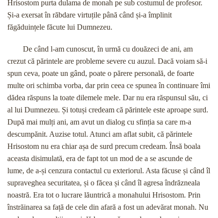
Hrisostom purta dulama de monah pe sub costumul de profesor.
Și-a exersat în răbdare virtuțile până când și-a împlinit
făgăduințele făcute lui Dumnezeu.
De când l-am cunoscut, în urmă cu douăzeci de ani, am
crezut că părintele are probleme severe cu auzul. Dacă voiam să-i
spun ceva, poate un gând, poate o părere personală, de foarte
multe ori schimba vorba, dar prin ceea ce spunea în continuare îmi
dădea răspuns la toate dilemele mele. Dar nu era răspunsul său, ci
al lui Dumnezeu. Și totuși credeam că părintele este aproape surd.
După mai mulți ani, am avut un dialog cu sfinția sa care m-a
descumpănit. Auzise totul. Atunci am aflat subit, că părintele
Hrisostom nu era chiar așa de surd precum credeam. Însă boala
aceasta disimulată, era de fapt tot un mod de a se ascunde de
lume, de a-și cenzura contactul cu exteriorul. Asta făcuse și când îl
supraveghea securitatea, și o făcea și când îl agresa îndrăzneala
noastră. Era tot o lucrare lăuntrică a monahului Hrisostom. Prin
înstrăinarea sa față de cele din afară a fost un adevărat monah. Nu