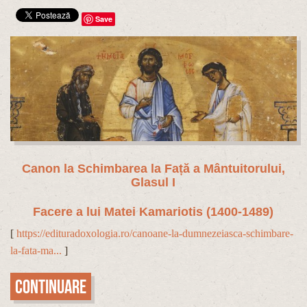
Save
Canon la Schimbarea la Fa
ță a Mântuitorului,
Glasul I
Facere a lui Matei Kamariotis (1400-1489)
[
https://edituradoxologia.ro/canoane-la-dumnezeiasca-schimbare-
la-fata-ma...
]
Continuare