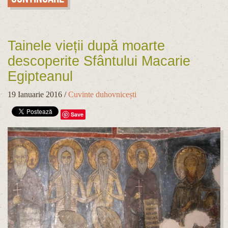
Tainele vieții după moarte
descoperite Sfântului Macarie
Egipteanul
19 Ianuarie 2016
/
Cuvinte duhovnicești
Save