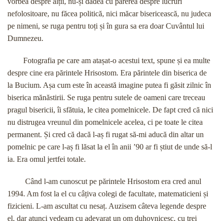
vorbea despre alții, nu-și dădea cu părerea despre lucruri
nefolositoare, nu făcea politică, nici măcar bisericească, nu judeca
pe nimeni, se ruga pentru toți și în gura sa era doar Cuvântul lui
Dumnezeu.
Fotografia pe care am atașat-o acestui text, spune și ea multe
despre cine era părintele Hrisostom. Era părintele din biserica de
la Bucium. Așa cum este în această imagine putea fi găsit zilnic în
biserica mănăstirii. Se ruga pentru sutele de oameni care treceau
pragul bisericii, îi sfătuia, le citea pomelnicele. De fapt cred că nici
nu distrugea vreunul din pomelnicele acelea, ci pe toate le citea
permanent. Și cred că dacă l-aș fi rugat să-mi aducă din altar un
pomelnic pe care l-aș fi lăsat la el în anii ’90 ar fi știut de unde să-l
ia. Era omul jertfei totale.
Când l-am cunoscut pe părintele Hrisostom era cred anul
1994. Am fost la el cu câțiva colegi de facultate, matematicieni și
fizicieni. L-am ascultat cu nesaț. Auzisem câteva legende despre
el, dar atunci vedeam cu adevarat un om duhovnicesc, cu trei