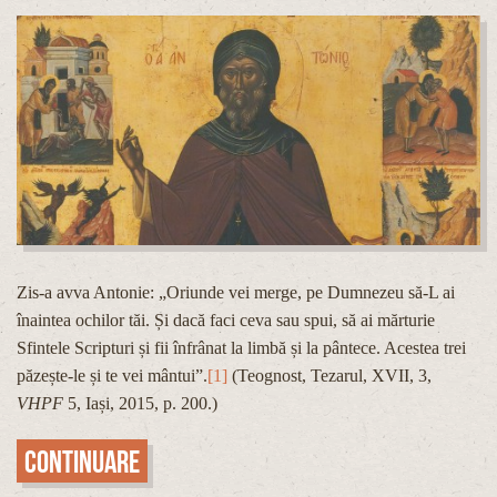
Zis-a avva Antonie: „Oriunde vei merge, pe Dumnezeu să-L ai
înaintea ochilor tăi. Și dacă faci ceva sau spui, să ai mărturie
Sfintele Scripturi și fii înfrânat la limbă și la pântece. Acestea trei
păzește-le și te vei mântui”.
[1]
(Teognost, Tezarul, XVII, 3,
VHPF
5, Iași, 2015, p. 200.)
Continuare