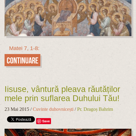
Matei 7, 1-8:
Continuare
Iisuse, vântură pleava răutăților
mele prin suflarea Duhului Tău!
23 Mai 2015
/
Cuvinte duhovnicești
/
Pr. Dragoș Bahrim
Save