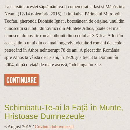
La sfârșitul acestei săptămâni va fi comemorat la Iași și Mănăstirea
Neamț (12-14 noiembrie 2015), la inițiativa Părintelui Mitropolit
Teofan, gheronda Dionisie Ignat , botoșănean de origine, unul din
cunoscuții și iubiții duhovnici din Muntele Athos, poate cel mai
cunoscut duhovnic român athonit din secolul al XX-lea. A fost în
același timp unul din cei mai longevivi viețuitori români de acolo,
petrecând în Athos neîntrerupt 78 de ani. A plecat din România
spre Athos la vârsta de 17 ani, în 1926 și a trecut la Domnul în
2004, după o viață de mare asceză, îndelungat în zile.
Continuare
Schimbatu-Te-ai la Față în Munte,
Hristoase Dumnezeule
6 August 2015
/
Cuvinte duhovnicești