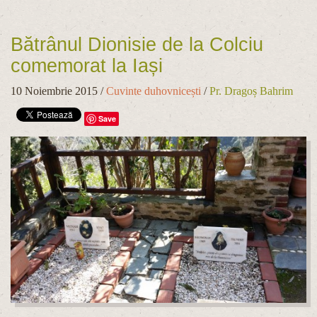
Bătrânul Dionisie de la Colciu
comemorat la Iași
10 Noiembrie 2015
/
Cuvinte duhovnicești
/
Pr. Dragoș Bahrim
Save