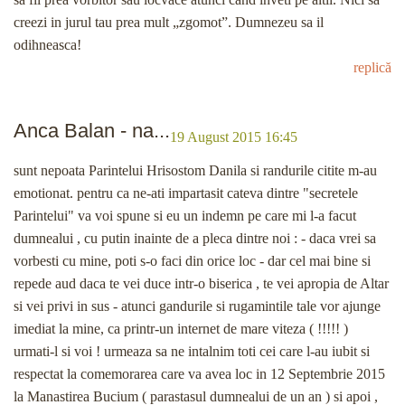
creezi in jurul tau prea mult „zgomot”. Dumnezeu sa il
odihneasca!
replică
Anca Balan - na...
19 August 2015 16:45
sunt nepoata Parintelui Hrisostom Danila si randurile citite m-au
emotionat. pentru ca ne-ati impartasit cateva dintre "secretele
Parintelui" va voi spune si eu un indemn pe care mi l-a facut
dumnealui , cu putin inainte de a pleca dintre noi : - daca vrei sa
vorbesti cu mine, poti s-o faci din orice loc - dar cel mai bine si
repede aud daca te vei duce intr-o biserica , te vei apropia de Altar
si vei privi in sus - atunci gandurile si rugamintile tale vor ajunge
imediat la mine, ca printr-un internet de mare viteza ( !!!!! )
urmati-l si voi ! urmeaza sa ne intalnim toti cei care l-au iubit si
respectat la comemorarea care va avea loc in 12 Septembrie 2015
la Manastirea Bucium ( parastasul dumnealui de un an ) si apoi ,