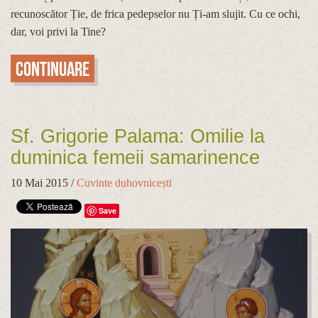
recunoscător Ție, de frica pedepselor nu Ți-am slujit. Cu ce ochi,
dar, voi privi la Tine?
Continuare
Sf. Grigorie Palama: Omilie la
duminica femeii samarinence
10 Mai 2015
/
Cuvinte duhovnicești
Save