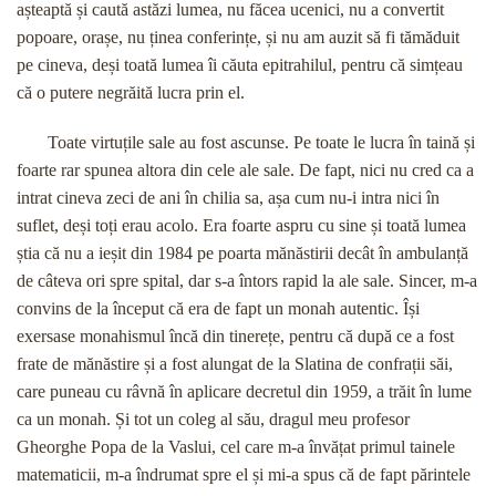
așteaptă și caută astăzi lumea, nu făcea ucenici, nu a convertit
popoare, orașe, nu ținea conferințe, și nu am auzit să fi tămăduit
pe cineva, deși toată lumea îi căuta epitrahilul, pentru că simțeau
că o putere negrăită lucra prin el.
Toate virtuțile sale au fost ascunse. Pe toate le lucra în taină și
foarte rar spunea altora din cele ale sale. De fapt, nici nu cred ca a
intrat cineva zeci de ani în chilia sa, așa cum nu-i intra nici în
suflet, deși toți erau acolo. Era foarte aspru cu sine și toată lumea
știa că nu a ieșit din 1984 pe poarta mănăstirii decât în ambulanță
de câteva ori spre spital, dar s-a întors rapid la ale sale. Sincer, m-a
convins de la început că era de fapt un monah autentic. Își
exersase monahismul încă din tinerețe, pentru că după ce a fost
frate de mănăstire și a fost alungat de la Slatina de confrații săi,
care puneau cu râvnă în aplicare decretul din 1959, a trăit în lume
ca un monah. Și tot un coleg al său, dragul meu profesor
Gheorghe Popa de la Vaslui, cel care m-a învățat primul tainele
matematicii, m-a îndrumat spre el și mi-a spus că de fapt părintele