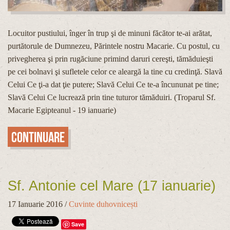
Locuitor pustiului, înger în trup şi de minuni făcător te-ai arătat,
purtătorule de Dumnezeu, Părintele nostru Macarie. Cu postul, cu
privegherea şi prin rugăciune primind daruri cereşti, tămăduieşti
pe cei bolnavi şi sufletele celor ce aleargă la tine cu credinţă. Slavă
Celui Ce ţi-a dat ţie putere; Slavă Celui Ce te-a încununat pe tine;
Slavă Celui Ce lucrează prin tine tuturor tămăduiri. (Troparul Sf.
Macarie Egipteanul - 19 ianuarie)
Continuare
Sf. Antonie cel Mare (17 ianuarie)
17 Ianuarie 2016
/
Cuvinte duhovnicești
Save