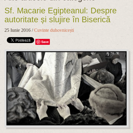
Sf. Macarie Egipteanul: Despre
autoritate și slujire în Biserică
25 Iunie 2016
/
Cuvinte duhovnicești
Save