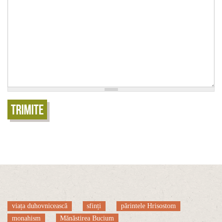
Trimite
viața duhovnicească
sfinți
părintele Hrisostom
monahism
Mănăstirea Bucium