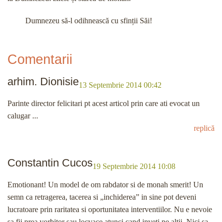
Dumnezeu să-l odihnească cu sfinții Săi!
Comentarii
arhim. Dionisie
13 Septembrie 2014 00:42
Parinte director felicitari pt acest articol prin care ati evocat un
calugar ...
replică
Constantin Cucos
19 Septembrie 2014 10:08
Emotionant! Un model de om rabdator si de monah smerit! Un
semn ca retragerea, tacerea si „inchiderea” in sine pot deveni
lucratoare prin raritatea si oportunitatea interventiilor. Nu e nevoie
sa fii prea vorbitor sau locvace atunci cand inveti pe altii. Nici sa