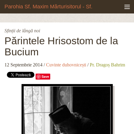
Mergi la conţinutul principal
Parohia Sf. Maxim Mărturisitorul - Sf.
Grigore Palama, Copou - Iași
Noua biserică
Sfinții de lângă noi
Botezuri & Cununii
Părintele Hrisostom de la
Bucium
Teologie & Cuvinte duhovnicești
12 Septembrie 2014
/
Cuvinte duhovnicești
/
Pr. Dragoș Bahrim
Fotografii
Save
Preotul paroh
Program liturgic
Despre noi
Contact