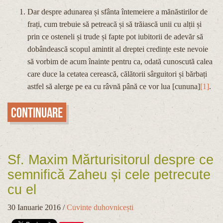
Dar despre adunarea și sfânta întemeiere a mănăstirilor de
frați, cum trebuie să petreacă și să trăiască unii cu alții și
prin ce osteneli și trude și fapte pot iubitorii de adevăr să
dobândească scopul amintit al dreptei credințe este nevoie
să vorbim de acum înainte pentru ca, odată cunoscută calea
care duce la cetatea cerească, călătorii sârguitori și bărbați
astfel să alerge pe ea cu râvnă până ce vor lua [cununa]
[1]
.
Continuare
Sf. Maxim Mărturisitorul despre ce
semnifică Zaheu și cele petrecute
cu el
30 Ianuarie 2016
/
Cuvinte duhovnicești