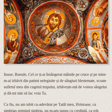
Iisuse, Bunule, Cel ce ți-ai însângerat mâinile pe cruce și pe mine
m-ai izbăvit din patimi nelegiuite și de sângiuri blestemate, scoate
sufletul meu din cugetul trupului, izbăvește-mă de voirea sângelui
și dă-mi mie să fac voia Ta.
Ca fiu, nu am iubit cu-adevărat pe Tatăl meu, Hristoase, ca
simbriaș primind simbria, nu m-am supus cu credință, ca rob