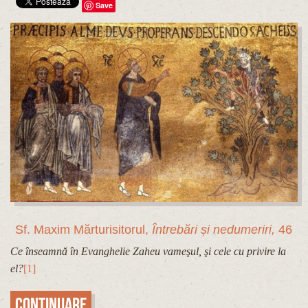
Save
Sf. Maxim Mărturisitorul,
Întrebări și nedumeriri,
46
Ce înseamnă în Evanghelie Zaheu vameşul, şi cele cu privire la
el?
[1]
Continuare