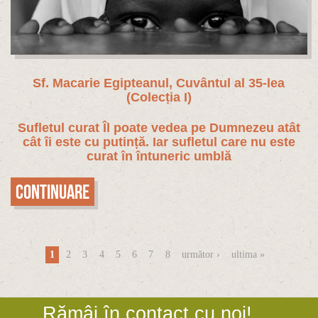
Sf. Macarie Egipteanul, Cuvântul al 35-lea
(Colecția I)
Sufletul curat Îl poate vedea pe Dumnezeu atât
cât îi este cu putință. Iar sufletul care nu este
curat în întuneric umblă
Continuare
Pagini
1
2
3
4
5
6
7
8
următor ›
ultima »
Rămâi în contact cu noi!