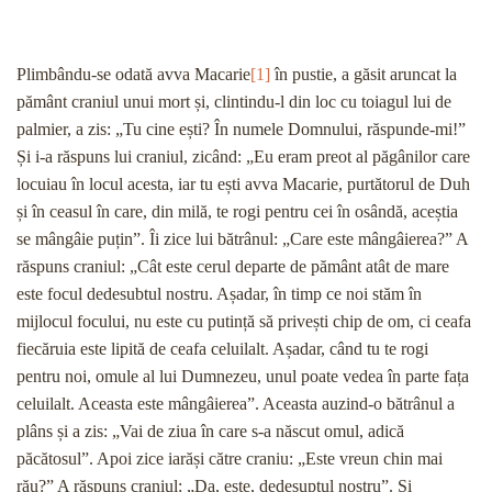
Plimbându-se odată avva Macarie
[1]
în pustie, a găsit aruncat la
pământ craniul unui mort și, clintindu-l din loc cu toiagul lui de
palmier, a zis: „Tu cine ești? În numele Domnului, răspunde-mi!”
Și i-a răspuns lui craniul, zicând: „Eu eram preot al păgânilor care
locuiau în locul acesta, iar tu ești avva Macarie, purtătorul de Duh
și în ceasul în care, din milă, te rogi pentru cei în osândă, aceștia
se mângâie puțin”. Îi zice lui bătrânul: „Care este mângâierea?” A
răspuns craniul: „Cât este cerul departe de pământ atât de mare
este focul dedesubtul nostru. Așadar, în timp ce noi stăm în
mijlocul focului, nu este cu putință să privești chip de om, ci ceafa
fiecăruia este lipită de ceafa celuilalt. Așadar, când tu te rogi
pentru noi, omule al lui Dumnezeu, unul poate vedea în parte fața
celuilalt. Aceasta este mângâierea”. Aceasta auzind-o bătrânul a
plâns și a zis: „Vai de ziua în care s-a născut omul, adică
păcătosul”. Apoi zice iarăși către craniu: „Este vreun chin mai
rău?” A răspuns craniul: „Da, este, dedesuptul nostru”. Și