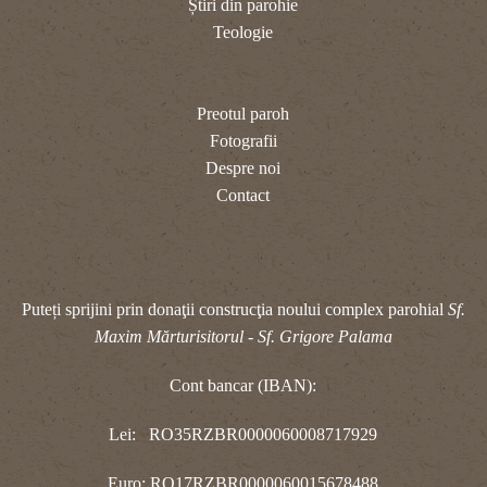
Știri din parohie
Teologie
Preotul paroh
Fotografii
Despre noi
Contact
Puteți sprijini prin donaţii construcţia noului complex parohial
Sf.
Maxim Mărturisitorul - Sf. Grigore Palama
Cont bancar (IBAN):
Lei: RO35RZBR0000060008717929
Euro: RO17RZBR0000060015678488