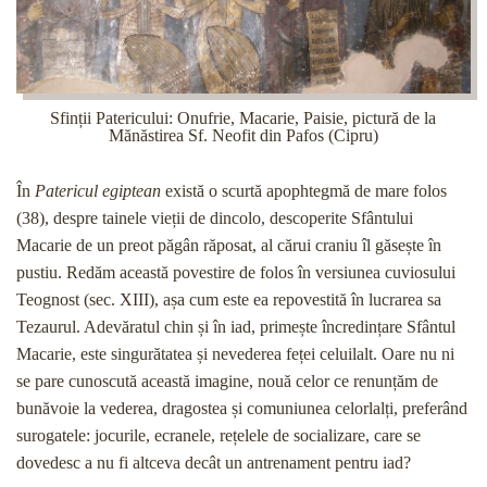
Sfinții Patericului: Onufrie, Macarie, Paisie, pictură de la
Mănăstirea Sf. Neofit din Pafos (Cipru)
În
Patericul egiptean
există o scurtă apophtegmă de mare folos
(38), despre tainele vieții de dincolo, descoperite Sfântului
Macarie de un preot păgân răposat, al cărui craniu îl găsește în
pustiu. Redăm această povestire de folos în versiunea cuviosului
Teognost (sec. XIII), așa cum este ea repovestită în lucrarea sa
Tezaurul. Adevăratul chin și în iad, primește încredințare Sfântul
Macarie, este singurătatea și nevederea feței celuilalt. Oare nu ni
se pare cunoscută această imagine, nouă celor ce renunțăm de
bunăvoie la vederea, dragostea și comuniunea celorlalți, preferând
surogatele: jocurile, ecranele, rețelele de socializare, care se
dovedesc a nu fi altceva decât un antrenament pentru iad?