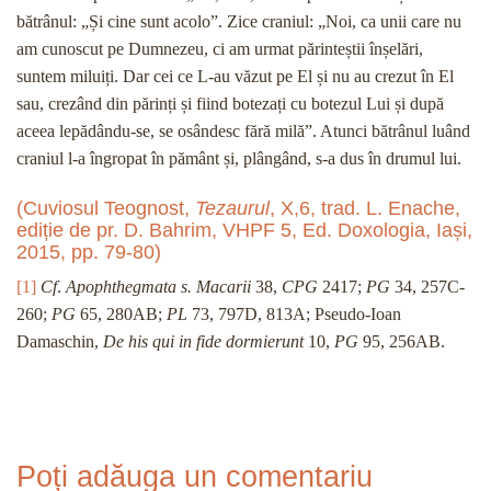
bătrânul: „Și cine sunt acolo”. Zice craniul: „Noi, ca unii care nu
am cunoscut pe Dumnezeu, ci am urmat părinteștii înșelări,
suntem miluiți. Dar cei ce L-au văzut pe El și nu au crezut în El
sau, crezând din părinți și fiind botezați cu botezul Lui și după
aceea lepădându-se, se osândesc fără milă”. Atunci bătrânul luând
craniul l-a îngropat în pământ și, plângând, s-a dus în drumul lui.
(Cuviosul Teognost,
Tezaurul
, X,6, trad. L. Enache,
ediție de pr. D. Bahrim, VHPF 5, Ed. Doxologia, Iași,
2015, pp. 79-80)
[1]
Cf
.
Apophthegmata s. Macarii
38,
CPG
2417;
PG
34, 257C-
260;
PG
65, 280AB;
PL
73, 797D, 813A; Pseudo-Ioan
Damaschin,
De his qui in fide dormierunt
10,
PG
95, 256AB.
Poți adăuga un comentariu