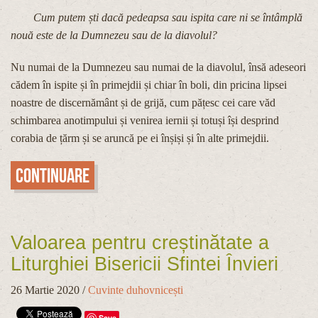
Cum putem ști dacă pedeapsa sau ispita care ni se întâmplă
nouă este de la Dumnezeu sau de la diavolul?
Nu numai de la Dumnezeu sau numai de la diavolul, însă adeseori
cădem în ispite și în primejdii și chiar în boli, din pricina lipsei
noastre de discernământ și de grijă, cum pățesc cei care văd
schimbarea anotimpului și venirea iernii și totuși își desprind
corabia de țărm și se aruncă pe ei înșiși și în alte primejdii.
Continuare
Valoarea pentru creștinătate a
Liturghiei Bisericii Sfintei Învieri
26 Martie 2020
/
Cuvinte duhovnicești
Save