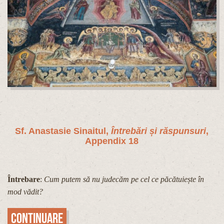
Sf. Anastasie Sinaitul,
Întrebări și răspunsuri
,
Appendix 18
Întrebare
:
Cum putem să nu judecăm pe cel ce păcătuiește în
mod vădit?
Continuare