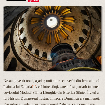
Ne-au povestit nouă, așadar, unii dintre cei vechi din Ierusalim că,
înaintea lui Zaharia
[1]
, cel între sfinți, care a fost patriarh înaintea
cuviosului Modest, Sfânta Liturghie din Biserica Sfintei Învieri a
lui Hristos, Dumnezeul nostru, în fiecare Duminică era mai lungă.
Dar într-o zi vede în vis preacuviosul Zaharia, cel pomenit mai