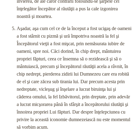
învierea, de ale căror contrarii folosindu-se şarpele cel
înţelegător începător al răutăţii a pus la cale izgonirea
noastră şi moartea.
Aşadar, aşa cum cel ce de la început a fost ucigaş de oameni
a fost stârnit cu pizmă şi ură împotriva noastră la fel şi
Începătorul vieţii a fost mişcat, prin nemăsurata iubire de
oameni, spre noi. Căci dorind, în chip drept, mântuirea
propriei făpturi, ceea ce însemna să o rezidească şi să o
mântuiască, precum şi începătorul răutăţii acela a râvnit, în
chip nedrept, pierderea zidirii lui Dumnezeu care era robită
de el şi care zăcea sub tirania lui. Dar precum acesta prin
nedreptate, vicleşug şi înşelare a lucrat biruinţa lui şi
căderea omului, la fel Izbăvitorul, prin dreptate, prin adevăr
a lucrat micşorarea până în sfârşit a începătorului răutăţii şi
înnoirea propriei Lui făpturi. Dar despre înţelepciunea cu
privire la această iconomie dumnezeiască nu este momentul
să vorbim acum.