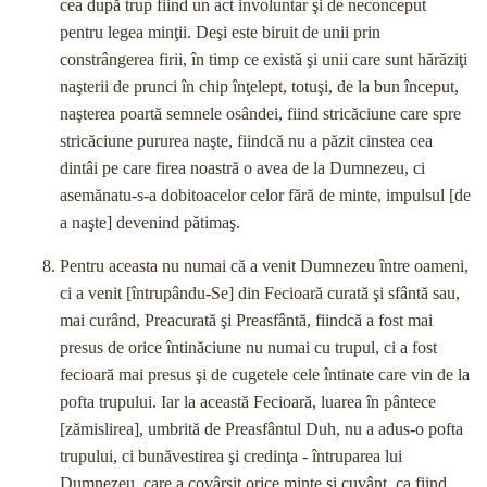
cea după trup fiind un act involuntar şi de neconceput
pentru legea minţii. Deşi este biruit de unii prin
constrângerea firii, în timp ce există şi unii care sunt hărăziţi
naşterii de prunci în chip înţelept, totuşi, de la bun început,
naşterea poartă semnele osândei, fiind stricăciune care spre
stricăciune pururea naşte, fiindcă nu a păzit cinstea cea
dintâi pe care firea noastră o avea de la Dumnezeu, ci
asemănatu-s-a dobitoacelor celor fără de minte, impulsul [de
a naşte] devenind pătimaş.
Pentru aceasta nu numai că a venit Dumnezeu între oameni,
ci a venit [întrupându-Se] din Fecioară curată şi sfântă sau,
mai curând, Preacurată şi Preasfântă, fiindcă a fost mai
presus de orice întinăciune nu numai cu trupul, ci a fost
fecioară mai presus şi de cugetele cele întinate care vin de la
pofta trupului. Iar la această Fecioară, luarea în pântece
[zămislirea], umbrită de Preasfântul Duh, nu a adus-o pofta
trupului, ci bunăvestirea şi credinţa - întruparea lui
Dumnezeu, care a covârşit orice minte şi cuvânt, ca fiind