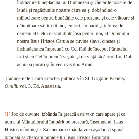
îndrăznire bineplăcută lui Dumnezeu şi cântările noastre de
laudă şi rugăciunile noastre către ea şi dobândind-o
mijlocitoare pentru bunătăţile cele prezente şi cele viitoare şi
dăinuitoare să fim fii moştenitori, cu harul şi iubirea de
oameni al Celui născut dintr-însa pentru noi, al Domnului
nostru Iisus Hristos Căruia se cuvine slava, cinstea şi
închinăciunea împreună cu Cel fără de început Părintelui
Lui şi cu Cel împreună veşnic şi de viaţă făcătorul Lui Duh,
acum şi pururi şi în vecii vecilor. Amin.
Traducere de Laura Enache, publicată în Sf. Grigorie Palama,
Omilii
, vol. 3, Ed. Anastasia.
[1]
Joc de cuvinte, izbânda în greacă este νική care apare şi ca
nume al Mântuitorului întipărit pe prescură, însemnând Iisus
Hristos mântuieşte. Să chemăm izbânda vrea aşadar să spună
totodată să chemăm numele lui Iisus Hristos Biruitorul.