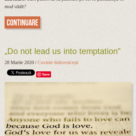
mod vădit?
Continuare
„Do not lead us into temptation”
28 Martie 2020
/
Cuvinte duhovnicești
Save