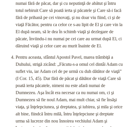
numai fără de păcat, dar şi cu neputinţă de abătut şi întru
totul nebiruit Care să poată ierta şi păcatele şi Care să-i facă
fără de prihană pe cei vinovaţi, şi nu doar viu fiind, ci şi de
viaţă Făcător, pentru ca celor ce s-au lipit de El şi care vin la
El după neam, să le dea în schimb viaţă şi dezlegare de
păcate, înviindu-i nu numai pe cei care au urmat după El, ci
dăruind viaţă şi celor care au murit înainte de El.
Pentru aceasta, sfântul Apostol Pavel, marea trâmbiţă a
Duhului, strigă zicând: „Făcutu-s-a omul cel dintâi Adam cu
suflet viu, iar Adam cel de pe urmă cu duh dătător de viaţă”
(I Cor. 15, 45). Dar fără de păcat şi dătător de viaţă Care să
poată ierta păcatele, nimeni nu este afară numai de
Dumnezeu. Aşa încât era necesar ca nu numai om, ci şi
Dumnezeu să fie noul Adam, mai mult chiar, să fie însăşi
viaţa, şi înţelepciunea, şi dreptatea, şi iubirea, şi mila şi orice
alt bine, fiindcă întru milă, întru înţelepciune şi dreptate
urma să lucreze din nou înnoirea vechiului Adam şi