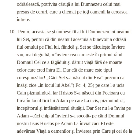
odrăslească, potrivita căruţă a lui Dumnezeu celui mai
presus de ceruri, care a chemat pe toţi oamenii la cereasca
înfiere.
Pentru aceasta se şi numesc fii ai lui Dumnezeu tot neamul
lui Set, pentru că din neamul acestuia a binevoit a odrăsli
fiul omului pe Fiul lui, fiindcă şi Set se tâlcuieşte Înviere
sau, mai degrabă, reînviere cea care este în primul rând
Domnul Cel ce a făgăduit şi dăruit viaţă fără de moarte
celor care cred întru El. Dar cât de mare este tipul
corespunzător! „Căci Set s-a născut din Eva” precum ea
însăşi zice „în locul lui Abel”( Fc. 4, 25) pe care l-a ucis
Cain pizmuindu-l, iar Hristos S-a născut din Fecioara cu
firea în locul firii lui Adam pe care l-a ucis, pizmuindu-l,
începătorul şi întâistătătorul răutăţii. Dar Set nu l-a înviat pe
Adam –căci chip al învierii s-a socotit- pe când Domnul
nostru Iisus Hristos pe Adam l-a înviat căci El este
adevărata Viaţă a oamenilor şi Învierea prin Care şi cei de la