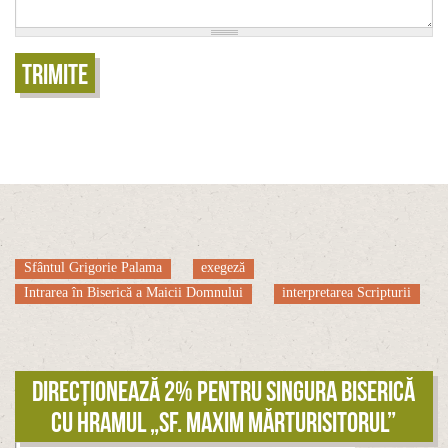
Trimite
Sfântul Grigorie Palama
exegeză
Intrarea în Biserică a Maicii Domnului
interpretarea Scripturii
Direcționează 2% pentru singura biserică
cu hramul „Sf. Maxim Mărturisitorul”