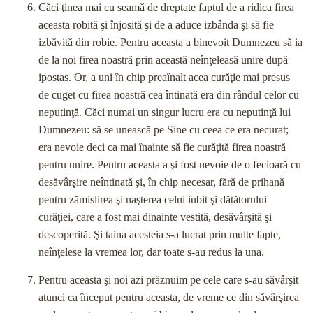
Căci ţinea mai cu seamă de dreptate faptul de a ridica firea
aceasta robită şi înjosită şi de a aduce izbânda şi să fie
izbăvită din robie. Pentru aceasta a binevoit Dumnezeu să ia
de la noi firea noastră prin această neînţeleasă unire după
ipostas. Or, a uni în chip preaînalt acea curăţie mai presus
de cuget cu firea noastră cea întinată era din rândul celor cu
neputinţă. Căci numai un singur lucru era cu neputinţă lui
Dumnezeu: să se unească pe Sine cu ceea ce era necurat;
era nevoie deci ca mai înainte să fie curăţită firea noastră
pentru unire. Pentru aceasta a şi fost nevoie de o fecioară cu
desăvârşire neîntinată şi, în chip necesar, fără de prihană
pentru zămislirea şi naşterea celui iubit şi dătătorului
curăţiei, care a fost mai dinainte vestită, desăvârşită şi
descoperită. Şi taina acesteia s-a lucrat prin multe fapte,
neînţelese la vremea lor, dar toate s-au redus la una.
Pentru aceasta şi noi azi prăznuim pe cele care s-au săvârşit
atunci ca început pentru aceasta, de vreme ce din săvârşirea