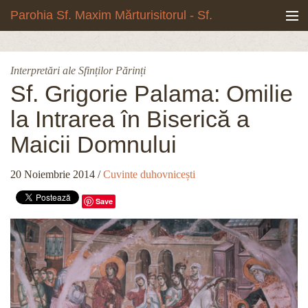
Mergi la conţinutul principal
Parohia Sf. Maxim Mărturisitorul - Sf.
Grigore Palama, Copou - Iași
Noua biserică
Interpretări ale Sfinților Părinți
Botezuri & Cununii
Sf. Grigorie Palama: Omilie
la Intrarea în Biserică a
Teologie & Cuvinte duhovnicești
Maicii Domnului
Fotografii
20 Noiembrie 2014
/
Cuvinte duhovnicești
Preotul paroh
Save
Program liturgic
Despre noi
Contact