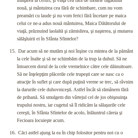
înălţarea la ceruri, şi viaţa cea fără de moarte făgăduită
nouă, şi mântuirea cea fără de schimbare, cum nu vom
preamări cu laude şi nu vom ferici fără încetare pe maica
celui ce ne-a adus nouă mântuirea, Maica Dătătorului de
viaţă, prăznuind laolaltă şi zămislirea, şi naşterea, şi mutarea
sălăşluirii ei în Sfânta Sfintelor?
Dar acum să ne mutăm şi noi înşine cu mintea de la pământ
la cele înalte şi să ne schimbăm de la trup la duhul. Să ne
întoarcem dorul de la cele vremelnice către cele dăinuitoare.
Să ne înţelepţim plăcerile cele trupeşti care se nasc ca o
atracţie în suflet şi care după puţină vreme se trec, să râvnim
la darurile cele duhovniceşti. Astfel încât să rămânem fără
de prihană. Să smulgem din vârtejul cel de jos obişnuinţa
trupului nostru, iar cugetul să îl ridicăm la sălaşurile cele
cereşti, în Sfânta Sfintelor de acolo, înlăuntrul căreia şi
Fecioara locuieşte acum.
Căci astfel ajung la ea în chip folositor pentru noi cu o