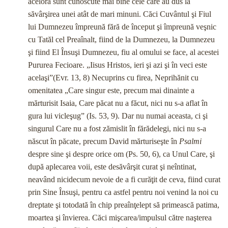
acelora sunt cunoscute mai bine cele care au dus la
săvârşirea unei atât de mari minuni. Căci Cuvântul şi Fiul
lui Dumnezeu împreună fără de început şi împreună veşnic
cu Tatăl cel Preaînalt, fiind de la Dumnezeu, la Dumnezeu
şi fiind El Însuşi Dumnezeu, fiu al omului se face, al acestei
Pururea Fecioare. „Iisus Hristos, ieri şi azi şi în veci este
acelaşi”(Evr. 13, 8) Necuprins cu firea, Neprihănit cu
omenitatea „Care singur este, precum mai dinainte a
mărturisit Isaia, Care păcat nu a făcut, nici nu s-a aflat în
gura lui vicleşug” (Is. 53, 9). Dar nu numai aceasta, ci şi
singurul Care nu a fost zămislit în fărădelegi, nici nu s-a
născut în păcate, precum David mărturiseşte în
Psalmi
despre sine şi despre orice om (Ps. 50, 6), ca Unul Care, şi
după aplecarea voii, este desăvârşit curat şi neîntinat,
neavând nicidecum nevoie de a fi curăţit de ceva, fiind curat
prin Sine Însuşi, pentru ca astfel pentru noi venind la noi cu
dreptate şi totodată în chip preaînţelept să primească patima,
moartea şi învierea. Căci mişcarea/impulsul către naşterea