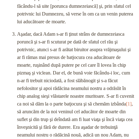
făcându-l să uite [porunca dumnezeiască] şi, prin sfatul cel
potrivnic lui Dumnezeu, să verse în om ca un venin puterea
lui aducătoare de moarte.
Aşadar, dacă Adam s-ar fi ţinut strâns de dumnezeiasca
poruncă şi s-ar fi scuturat pe dată de sfatul cel rău şi
potrivnic, atunci s-ar fi arătat biruitor asupra vrăjmaşului şi
ar fi rămas mai presus de batjocura cea aducătoare de
moarte, ruşinând după putere pe cel care îl lovea în chip
pizmaş şi viclean. Dar el, de bună voie făcându-i loc, cum
n-ar fi trebuit niciodată, a fost slăbănogit şi s-a făcut
nefolositor şi apoi rădăcina neamului nostru a odrăslit în
chip analog sieşi vlăstarele noastre muritoare. S-ar fi cuvenit
ca noi să dăm la o parte batjocura şi să chemăm izbânda
[1]
,
să aruncăm de la noi veninul cel aducător de moarte din
suflet şi din trup şi deîndată am fi luat viaţa şi încă viaţa cea
înveşnicită şi fără de durere. Era aşadar de trebuinţă
neamului nostru o rădăcină nouă, adică un nou Adam, nu