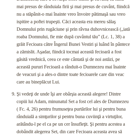
mai presus de rânduiala firii şi mai presus de cuvânt, fiindcă
nu a stăpânit-o mai înainte vreo învoire pătimaşă sau vreo
ispitire a poftei trupeşti. Căci aceasta era mereu sălaş
Domnului prin rugăciune şi prin râvna duhovnicească („iată
roaba Domnului, fie mie după cuvântul tău” (Lc. 1, 38) a
grăit Fecioara către Îngerul Bunei Vestiri şi luând în pântece
a zămislit. Aşadar, fiindcă tocmai această fecioară a fost
găsită vrednică, ceea ce este cântată şi de noi astăzi, pe
această pururi Fecioară a rânduit-o Dumnezeu mai înainte
de veacuri şi a ales-o dintre toate fecioarele care din veac
care au bineplăcut Lui.
Şi vedeţi de unde îşi are obârşia această alegere! Dintre
copiii lui Adam, minunatul Set a fost cel ales de Dumnezeu
( Fc. 4, 26) pentru frumuseţea purtărilor lui şi pentru buna
rânduială a simţurilor şi pentru buna cuviinţă a virtuţilor,
arătându-l pe el ca pe un cer însufleţit. Şi pentru acestea a
dobândit alegerea Set, din care Fecioara aceasta avea să