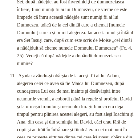
Set, după nădejde, au fost învredniciţi de dumnezeiasca
înfiere, fiind numiţi fii ai lui Dumnezeu, de vreme ce este
limpede că întru această nădejde sunt numiţi fii ai lui
Dumnezeu, adică de la cel dintâi care a chemat [numele
Domnului] care a şi primit alegerea. Iar acesta unul şi întâiul
era Set însuşi care, după cum este scris de Moise „cel dintâi
a nădăjduit să cheme numele Domnului Dumnezeu” (Fc. 4,
25). Vedeţi că după nădejde a dobândit dumnezeiasca
numire?
Aşadar avându-şi obârşia de la aceşti fii ai lui Adam,
alegerea celei ce avea să fie Maica lui Dumnezeu, după
cunoaşterea Lui cea de mai înainte şi desăvârşită între
neamurile vremii, a coborât până la regele şi profetul David
şi la urmaşii tronului şi neamului lui. Şi fiindcă era deja
timpul pentru plinirea acestei alegeri, au fost aleşi Ioachim şi
Ana, din casa şi din seminţia lui David, căci erau fără de
copii şi au trăit în înfrânare şi fiindcă erau cei mai buni în
ceea ce priveşte virtutea dintre cei care îşi aveau obârşia din