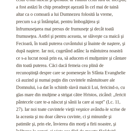
a fost astăzi în chip preadrept aşezată în cel mai de taină
altar ca o comoară a lui Dumnezeu folosită la vreme,
precum s-a şi întâmplat, pentru îmbogăţirea şi
înfrumuseţarea mai presus de frumuseţe şi decât toată
frumuseţea. Astfel şi pentru aceasta, se slăveşte ca maică şi
Fecioară, în toată puterea cuvântului şi înainte de naştere, şi
după naştere. Iar noi, cugetând adânc la mântuirea noastră
ce s-a lucrat nouă prin ea, să aducem ei mulţumire şi cântare
din toată puterea. Căci dacă femeia cea plină de
recunoştinţă despre care se pomeneşte în Sfânta Evanghelie
că auzind şi numai puţin din cuvintele mântuitoare ale
Domnului, i-a dat în schimb slavă maicii Lui, fericind-o, cu
glas mare din mulţime a strigat către Hristos, zicând: „fericit
pântecele care te-a născut şi sânii la care ai supt” (Lc. 11,
27). Iar noi toate cuvintele vieţii veşnice avându-le scrise de
la aceasta şi nu doar câteva cuvinte, ci şi minunile şi
patimile şi, prin ele, învierea din morţi a firii noastre, şi