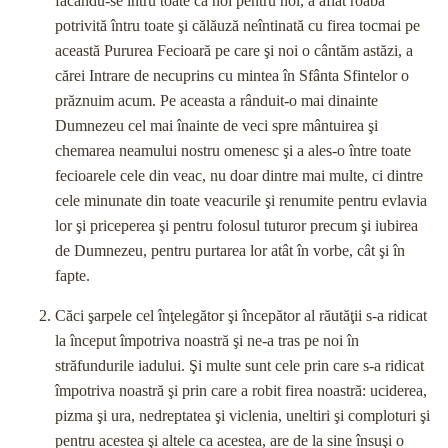
făcându-se întru toate ca noi pentru noi, a aflat roabă
potrivită întru toate şi călăuză neîntinată cu firea tocmai pe
această Pururea Fecioară pe care şi noi o cântăm astăzi, a
cărei Intrare de necuprins cu mintea în Sfânta Sfintelor o
prăznuim acum. Pe aceasta a rânduit-o mai dinainte
Dumnezeu cel mai înainte de veci spre mântuirea şi
chemarea neamului nostru omenesc şi a ales-o între toate
fecioarele cele din veac, nu doar dintre mai multe, ci dintre
cele minunate din toate veacurile şi renumite pentru evlavia
lor şi priceperea şi pentru folosul tuturor precum şi iubirea
de Dumnezeu, pentru purtarea lor atât în vorbe, cât şi în
fapte.
Căci şarpele cel înţelegător şi începător al răutăţii s-a ridicat
la început împotriva noastră şi ne-a tras pe noi în
străfundurile iadului. Şi multe sunt cele prin care s-a ridicat
împotriva noastră şi prin care a robit firea noastră: uciderea,
pizma şi ura, nedreptatea şi viclenia, uneltiri şi comploturi şi
pentru acestea şi altele ca acestea, are de la sine însuşi o