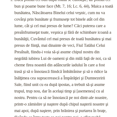
bun şi poame bune face (Mt. 7, 16; Lc. 6, 44), Maica a toată
bunătatea, Născătoarea Binelui celui veşnic, cum nu va
covârşi prin bunătate şi frumuseţe tot binele atât cel din
lume, cât şi cel mai presus de lume? Căci puterea care a
preaînfrumseţat toate, veşnica şi fără de schimbare icoană a
bunătăţii, Cuvântul cel mai presus de toată bunătatea şi mai
presus de fiinţă, mai dinainte de veci, Fiul Tatălui Celui
Preaînalt, fiindu-i voia să-şi asume chipul nostru din
negrăită iubirea Lui de oameni şi din milă faţă de noi, ca să
cheme firea noastră din adâncurile iadului în care a fost
trasă şi să o înnoiască fiindcă îmbătrânise şi să o ridice la
înălţimea cea supracerească a Împărăţiei şi Dumnezeirii
Sale, fiind unit cu ea după ipostas, a trebuit să-şi asume
trupul, trup nou, dar în acelaşi timp şi [asemenea] cu al
nostru. Pentru ca să ne înnoiască pe noi dintr-ale noastre,
printr-o zămislire şi naştere după chipul naşterii noastre şi
mai apoi, după naştere, prin hrănirea şi purtarea în braţe,