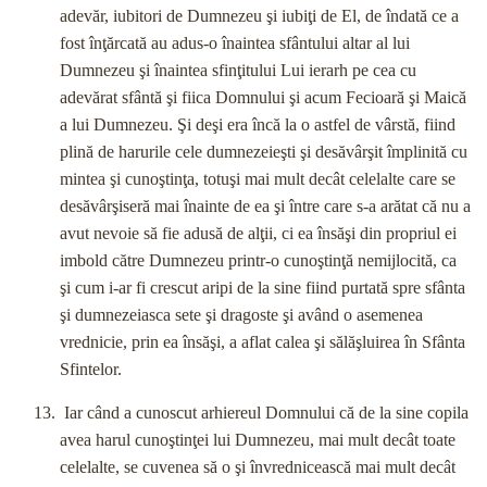
adevăr, iubitori de Dumnezeu şi iubiţi de El, de îndată ce a
fost înţărcată au adus-o înaintea sfântului altar al lui
Dumnezeu şi înaintea sfinţitului Lui ierarh pe cea cu
adevărat sfântă şi fiica Domnului şi acum Fecioară şi Maică
a lui Dumnezeu. Şi deşi era încă la o astfel de vârstă, fiind
plină de harurile cele dumnezeieşti şi desăvârşit împlinită cu
mintea şi cunoştinţa, totuşi mai mult decât celelalte care se
desăvârşiseră mai înainte de ea şi între care s-a arătat că nu a
avut nevoie să fie adusă de alţii, ci ea însăşi din propriul ei
imbold către Dumnezeu printr-o cunoştinţă nemijlocită, ca
şi cum i-ar fi crescut aripi de la sine fiind purtată spre sfânta
şi dumnezeiasca sete şi dragoste şi având o asemenea
vrednicie, prin ea însăşi, a aflat calea şi sălăşluirea în Sfânta
Sfintelor.
Iar când a cunoscut arhiereul Domnului că de la sine copila
avea harul cunoştinţei lui Dumnezeu, mai mult decât toate
celelalte, se cuvenea să o şi învrednicească mai mult decât