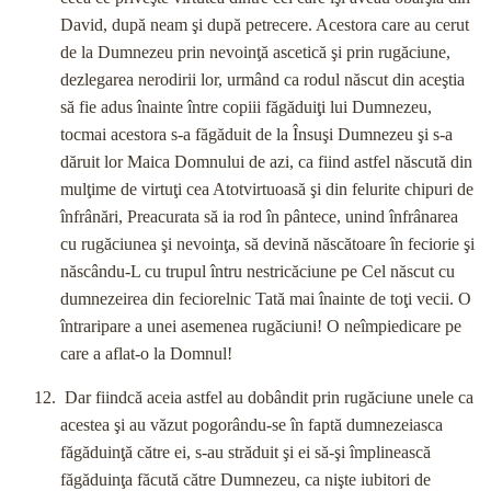
David, după neam şi după petrecere. Acestora care au cerut
de la Dumnezeu prin nevoinţă ascetică şi prin rugăciune,
dezlegarea nerodirii lor, urmând ca rodul născut din aceştia
să fie adus înainte între copiii făgăduiţi lui Dumnezeu,
tocmai acestora s-a făgăduit de la Însuşi Dumnezeu şi s-a
dăruit lor Maica Domnului de azi, ca fiind astfel născută din
mulţime de virtuţi cea Atotvirtuoasă şi din felurite chipuri de
înfrânări, Preacurata să ia rod în pântece, unind înfrânarea
cu rugăciunea şi nevoinţa, să devină născătoare în feciorie şi
născându-L cu trupul întru nestricăciune pe Cel născut cu
dumnezeirea din feciorelnic Tată mai înainte de toţi vecii. O
întraripare a unei asemenea rugăciuni! O neîmpiedicare pe
care a aflat-o la Domnul!
Dar fiindcă aceia astfel au dobândit prin rugăciune unele ca
acestea şi au văzut pogorându-se în faptă dumnezeiasca
făgăduinţă către ei, s-au străduit şi ei să-şi împlinească
făgăduinţa făcută către Dumnezeu, ca nişte iubitori de