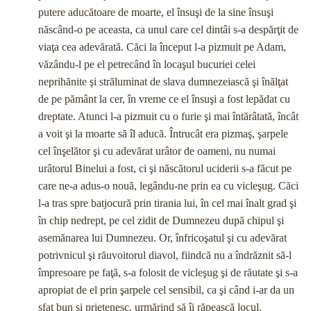
putere aducătoare de moarte, el însuşi de la sine însuşi
născând-o pe aceasta, ca unul care cel dintâi s-a despărţit de
viaţa cea adevărată. Căci la început l-a pizmuit pe Adam,
văzându-l pe el petrecând în locaşul bucuriei celei
neprihănite şi străluminat de slava dumnezeiască şi înălţat
de pe pământ la cer, în vreme ce el însuşi a fost lepădat cu
dreptate. Atunci l-a pizmuit cu o furie şi mai întărâtată, încât
a voit şi la moarte să îl aducă. Întrucât era pizmaş, şarpele
cel înşelător şi cu adevărat urâtor de oameni, nu numai
urâtorul Binelui a fost, ci şi născătorul uciderii s-a făcut pe
care ne-a adus-o nouă, legându-ne prin ea cu vicleşug. Căci
l-a tras spre batjocură prin tirania lui, în cel mai înalt grad şi
în chip nedrept, pe cel zidit de Dumnezeu după chipul şi
asemănarea lui Dumnezeu. Or, înfricoşatul şi cu adevărat
potrivnicul şi răuvoitorul diavol, fiindcă nu a îndrăznit să-l
împresoare pe faţă, s-a folosit de vicleşug şi de răutate şi s-a
apropiat de el prin şarpele cel sensibil, ca şi când i-ar da un
sfat bun şi prietenesc, urmărind să îi răpească locul,