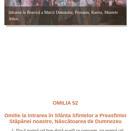
Intrarea în Biserică a Maicii Domnului, Protaton, Kareia, Muntele
Athos
OMILIA 52
Omilie la Intrarea în Sfânta Sfintelor a Preasfintei
Stăpânei noastre, Născătoarea de Dumnezeu
Dacă pomul cel bun după roadă se cunoaşte, iar pomul cel