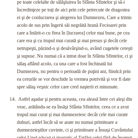
pe toate celelalte de sălăşluirea în Sfânta Sfintelor şi să-i
încredinţeze pe toţi de aici prin cele petrecute de dragostea
ei şi de conlucrarea şi alegerea lui Dumnezeu, Care a trimis
acolo de sus prin îngerii săi negrăită hrană Fecioarei prin
care a întărit-o cu firea în [lucrarea] celor mai bune, pe cea
care era şi cu trupul mai curată şi mai presus şi decât cele
netrupeşti, păzind-o şi desăvârşind-o, având cugetele cereşti
şi supuse. Nu numai că a intrat doar în Sfânta Sfintelor, ci şi
sălaş aflând acolo, ca una care a fost închinată lui
Dumnezeu, nu pentru o perioadă de puţini ani, fiindcă prin
ea cerurile se vor deschide la vremea potrivită şi vor fi date
spre sălaş veşnic celor care cred naşterii ei minunate.
Astfel aşadar şi pentru aceasta, cea aleasă între cei aleşi din
veac, arătându-se ea însăşi Sfânta Sfintelor, ceea ce a avut
trupul mai curat şi mai dumnezeiesc decât cele mai curate
duhuri, astfel încât să se arate nu numai primitoare a
dumnezeieştilor cuvinte, ci şi primitoare a Însuşi Cuvântului
celui Unul născut şi ipostatic al Tatălui celui fără de început,