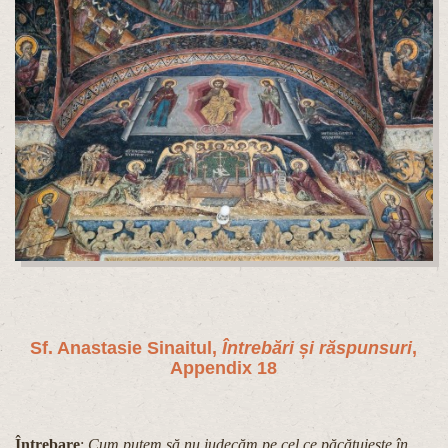
Sf. Anastasie Sinaitul,
Întrebări și răspunsuri
,
Appendix 18
Întrebare
:
Cum putem să nu judecăm pe cel ce păcătuiește în