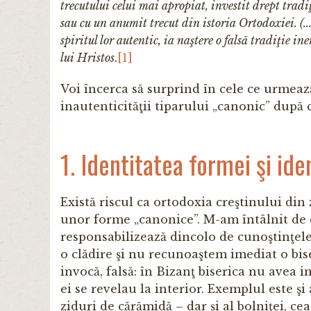
trecutului celui mai apropiat, investit drept trad
sau cu un anumit trecut din istoria Ortodoxiei. (..
spiritul lor autentic, ia naştere o falsă tradiţie 
lui Hristos
.
[1]
Voi încerca să surprind în cele ce urmează
inautenticităţii tiparului „canonic” după c
1. Identitatea formei şi ide
Există riscul ca ortodoxia creştinului din 
unor forme „canonice”. M-am întâlnit de câ
responsabilizează dincolo de cunoştinţele
o clădire şi nu recunoaştem imediat o bise
invocă, falsă: în Bizanţ biserica nu avea i
ei se revelau la interior. Exemplul este şi
ziduri de cărămidă – dar şi al bolniţei, c