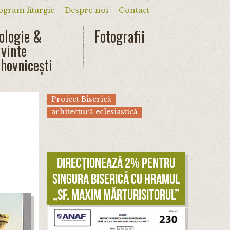
ogram liturgic
Despre noi
Contact
dar
ologie &
Fotografii
vinte
hovnicești
Proiect Biserică
arhitectură eclesiastică
Direcționează 2% pentru
singura biserică cu hramul
„Sf. Maxim Mărturisitorul”