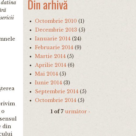
Din arhivă
u datina
ără
sericii
Octombrie 2010
(1)
Decembrie 2013
(5)
Ianuarie 2014
(24)
emnele
Februarie 2014
(9)
Martie 2014
(5)
Aprilie 2014
(6)
Mai 2014
(5)
Iunie 2014
(3)
şterea
Septembrie 2014
(5)
Octombrie 2014
(5)
privim
 o
1 of 7
următor ›
 sensul
e din
cului