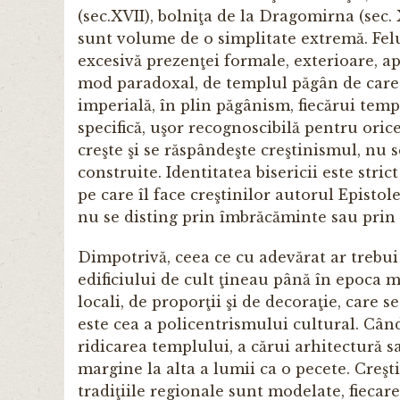
(sec.XVII), bolniţa de la Dragomirna (sec. 
sunt volume de o simplitate extremă. Felu
excesivă prezenţei formale, exterioare, a
mod paradoxal, de templul păgân de care a
imperială, în plin păgânism, fiecărui templ
specifică, uşor recognoscibilă pentru orice 
creşte şi se răspândeşte creştinismul, nu 
construite. Identitatea bisericii este stric
pe care îl face creştinilor autorul Epistole
nu se disting prin îmbrăcăminte sau prin ca
Dimpotrivă, ceea ce cu adevărat ar trebui s
edificiului de cult ţineau până în epoca m
locali, de proporţii şi de decoraţie, care s
este cea a policentrismului cultural. Când
ridicarea templului, a cărui arhitectură sac
margine la alta a lumii ca o pecete. Creşt
tradiţiile regionale sunt modelate, fiecare