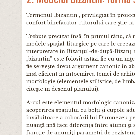
Termenul „bizantin”, privilegiat în proiec
confort binefăcător ctitorului care ştie că 
Trebuie precizat însă, în primul rând, că
modele spaţial-liturgice pe care le creeaz
interpretate în Bizanţul-de-după-Bizanţ, ţ
„bizantin” este folosit astăzi fie cu un înţ
fie serveşte drept argument canonic în ab
însă eficient în întocmirea temei de arhi
morfologie (elementele stilistice, de limba
citeşte în desenul planului).
Arcul este elementul morfologic canonizat
acoperirea spaţiului cu bolţi şi cupole ad
învăluitoare a coborârii lui Dumnezeu pe
nuanţă fină face diferenţa între atunci şi
funcţie de anumiţi parametri de rezistenţă