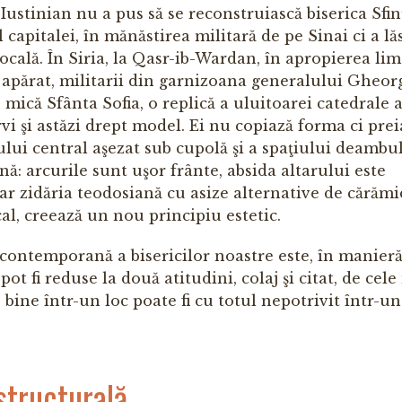
 Iustinian nu a pus să se reconstruiască biserica Sfin
capitalei, în mănăstirea militară de pe Sinai ci a lăs
a locală. În Siria, la Qasr-ib-Wardan, în apropierea li
e apărat, militarii din garnizoana generalului Gheor
 mică Sfânta Sofia, o replică a uluitoarei catedrale 
rvi şi astăzi drept model. Ei nu copiază forma ci pre
lui central aşezat sub cupolă şi a spaţiului deambul
ă: arcurile sunt uşor frânte, absida altarului este
ar zidăria teodosiană cu asize alternative de cărămi
cal, creează un nou principiu estetic.
contemporană a bisericilor noastre este, în manieră
t fi reduse la două atitudini, colaj şi citat, de cele
 bine într-un loc poate fi cu totul nepotrivit într-un
structurală