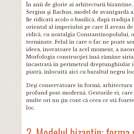
În anii de glorie ai arhitecturii bizantine,
Sergius şi Bachus, model de avantgardă al 
fie ridicată acolo o basilică, după tradiţi
oriental al imperiului pe care îl aveau d
ridică, cu nostalgia Constantinopolului, o
terminate. Felul în care o fac ne poate se
ideea, inovatoare la acel moment, a naosu
Morfologia construcţiei însă rămâne sirian
încastrată în perimetrul dreptunghiular i
piatră, înlocuită aici cu bazaltul negru lo
Deşi conservatoare în formă, arhitectura 
profund post-modernă. Gesturile ei, care po
multe ori nu ţin cont că ceea ce stă foarte
loc.
2. Modelul bizantin: forma 