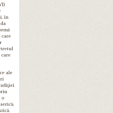
VI)
e
, în
ada
formă
n care
r
rtretul
e care
ce ale
ri
adiţiei
prin
a o
serică;
tică.