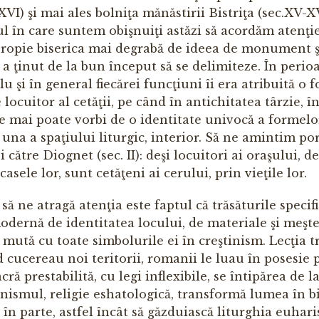
XVI) şi mai ales bolniţa mănăstirii Bistriţa (sec.XV-X
l în care suntem obişnuiţi astăzi să acordăm atenţi
propie biserica mai degrabă de ideea de monument şi
 ţinut de la bun început să se delimiteze. În perio
u şi în general fiecărei funcţiuni îi era atribuită o 
locuitor al cetăţii, pe când în antichitatea târzie, î
se mai poate vorbi de o identitate univocă a formelo
t una a spaţiului liturgic, interior. Să ne amintim po
i către Diognet (sec. II): deşi locuitori ai oraşului, d
sele lor, sunt cetăţeni ai cerului, prin vieţile lor.
ă ne atragă atenţia este faptul că trăsăturile specifi
odernă de identitatea locului, de materiale şi meşte
e mută cu toate simbolurile ei în creştinism. Lecţia tr
 cucereau noi teritorii, romanii le luau în posesie 
ră prestabilită, cu legi inflexibile, se întipărea de l
inismul, religie eshatologică, transformă lumea în bi
 în parte, astfel încât să găzduiască liturghia euharis