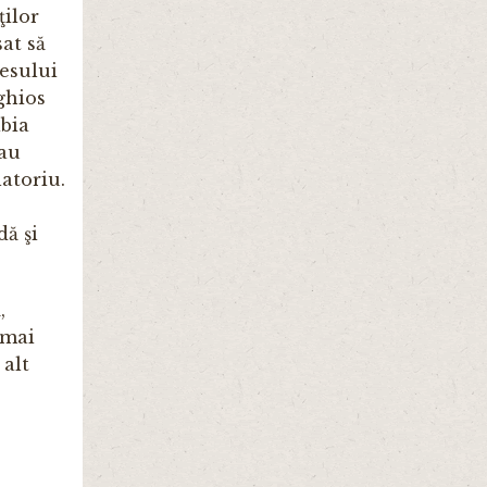
ţilor
at să
mesului
ghios
abia
iau
atoriu.
dă şi
,
 mai
 alt