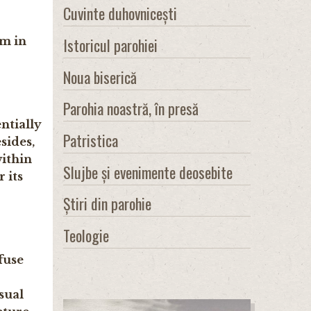
Cuvinte duhovnicești
Istoricul parohiei
im in
Noua biserică
Parohia noastră, în presă
ntially
Patristica
sides,
within
Slujbe și evenimente deosebite
 its
Știri din parohie
Teologie
fuse
sual