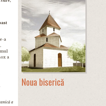
cture,
past
de-a
,
imul
nox a
u
Noua biserică
a
canică a