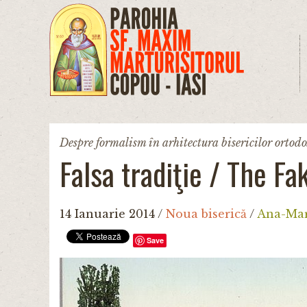
Mergi la conţinutul principal
Despre formalism în arhitectura bisericilor ortod
Falsa tradiţie / The Fa
14 Ianuarie 2014
/
Noua biserică
/
Ana-Mar
Save