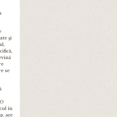
n
e
ate şi
al,
ifică,
evină
re
re se
ă
 O
cul în
p, are