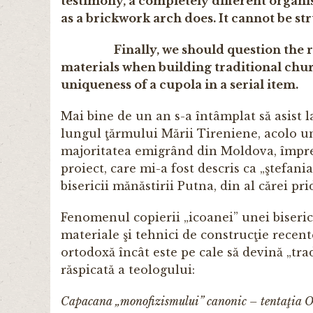
testimony, a completely different organism
as a brickwork arch does. It cannot be st
Finally, we should question the real
materials when building traditional chur
uniqueness of a cupola in a serial item.
Mai bine de un an s-a întâmplat să asist l
lungul ţărmului Mării Tireniene, acolo 
majoritatea emigrând din Moldova, împreun
proiect, care mi-a fost descris ca „ştefani
bisericii mănăstirii Putna, din al cărei pr
Fenomenul copierii „icoanei” unei biserici 
materiale şi tehnici de construcţie recent
ortodoxă încât este pe cale să devină „t
răspicată a teologului:
Capacana „monofizismului” canonic – tentaţia Ori