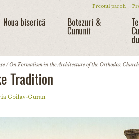
Preotul paroh
Pr
Meniu secun
Noua biserică
Botezuri &
Te
Cununii
Cu
du
oxe / On Formalism in the Architecture of the Orthodox Church
ke Tradition
ia Goilav-Guran