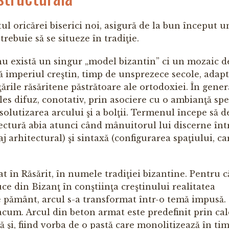
tul oricărei biserici noi, asigură de la bun început u
trebuie să se situeze în tradiţie.
 nu există un singur „model bizantin” ci un mozaic d
ă imperiul creştin, timp de unsprezece secole, adapt
ările răsăritene păstrătoare ale ortodoxiei. În gener
eles difuz, conotativ, prin asociere cu o ambianţă spec
solutizarea arcului şi a bolţii. Termenul începe să d
tectură abia atunci când mânuitorul lui discerne înt
j arhitectural) şi sintaxă (configurarea spaţiului, ca
 în Răsărit, în numele tradiţiei bizantine. Pentru c
uce din Bizanţ în conştiinţa creştinului realitatea
 pământ, arcul s-a transformat într-o temă impusă.
 acum. Arcul din beton armat este predefinit prin cal
 şi, fiind vorba de o pastă care monolitizează în tim