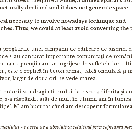
. It doesn’t require a whole, a unified spatial stru
ructurally declined and it does not generate space.
 necessity to involve nowadays technique and
ches. Thus, we could at least avoid converting the 
a pregătirile unei campanii de edificare de biserici 
unde s-au conturat importante comunităţi de români
ă cu preoţii care se îngrijesc de sufletele lor. Ult
an”, este o replică în beton armat, tablă ondulată şi i
idvor, lărgit de două ori, se vede marea.
notorii sau dragi ctitorului, la o scară diferită şi c
e, s-a răspândit atât de mult în ultimii ani în lumea
radiţie”. M-am bucurat când am descoperit formulare
entului - e aceea de a absolutiza relativul prin repetarea me