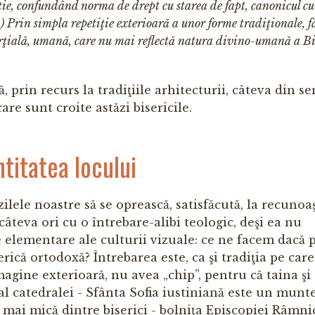
iţie, confundând norma de drept cu starea de fapt, canonicul c
.) Prin simpla repetiţie exterioară a unor forme tradiţionale, f
inerţială, umană, care nu mai reflectă natura divino-umană a Bi
, prin recurs la tradiţiile arhitecturii, câteva din s
are sunt croite astăzi bisericile.
ntitatea locului
zilele noastre să se oprească, satisfăcută, la recunoa
teva ori cu o întrebare-alibi teologic, deşi ea nu
 elementare ale culturii vizuale: ce ne facem dacă 
rică ortodoxă? Întrebarea este, ca şi tradiţia pe care
magine exterioară, nu avea „chip”, pentru că taina şi
 al catedralei - Sfânta Sofia iustiniană este un munt
ea mai mică dintre biserici - bolniţa Episcopiei Râmni