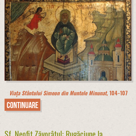
Viața Sfântului Simeon din Muntele Minunat,
104-107
Continuare
Sf. Neofit Zăvorâtul: Rugăciune la