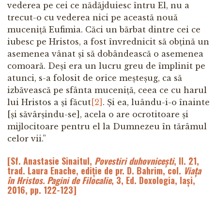
vederea pe cei ce nădăjduiesc întru El, nu a
trecut-o cu vederea nici pe această nouă
muceniță Eufimia. Căci un bărbat dintre cei ce
iubesc pe Hristos, a fost învrednicit să obțină un
asemenea vânat și să dobândească o asemenea
comoară. Deși era un lucru greu de împlinit pe
atunci, s-a folosit de orice meșteșug, ca să
izbăvească pe sfânta muceniță, ceea ce cu harul
lui Hristos a și făcut
[2]
. Și ea, luându-i-o înainte
[și săvârșindu-se], acela o are ocrotitoare și
mijlocitoare pentru el la Dumnezeu în tărâmul
celor vii.”
[Sf. Anastasie Sinaitul,
Povestiri duhovnicești
, II. 21,
trad. Laura Enache, ediție de pr. D. Bahrim, col.
Viața
în Hristos. Pagini de Filocalie
, 3, Ed. Doxologia, Iași,
2016, pp. 122-123]