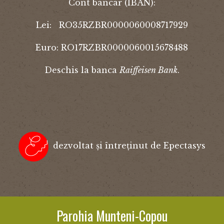
Cont bancar (IBAN):
Lei: RO35RZBR0000060008717929
Euro: RO17RZBR0000060015678488
Deschis la banca
Raiffeisen Bank
.
dezvoltat și întreținut de Epectasys
Parohia Munteni-Copou