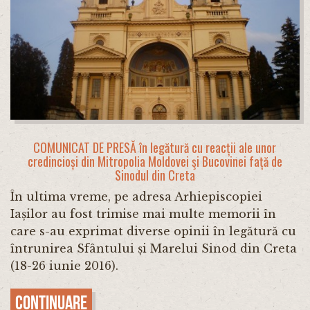
COMUNICAT DE PRESĂ în legătură cu reacții ale unor
credincioși din Mitropolia Moldovei şi Bucovinei față de
Sinodul din Creta
În ultima vreme, pe adresa Arhiepiscopiei
Iașilor au fost trimise mai multe memorii în
care s-au exprimat diverse opinii în legătură cu
întrunirea Sfântului și Marelui Sinod din Creta
(18-26 iunie 2016).
Continuare