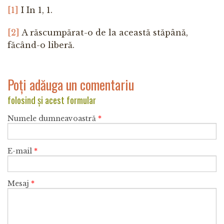
[1]
I In 1, 1.
[2]
A răscumpărat-o de la această stăpână,
făcând-o liberă.
Poți adăuga un comentariu
folosind și acest formular
Numele dumneavoastră
*
E-mail
*
Mesaj
*