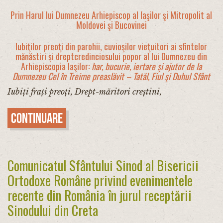
Prin Harul lui Dumnezeu Arhiepiscop al Iaşilor şi Mitropolit al
Moldovei şi Bucovinei
Iubiţilor preoţi din parohii, cuvioşilor vieţuitori ai sfintelor
mănăstiri şi dreptcredinciosului popor al lui Dumnezeu din
Arhiepiscopia Iaşilor:
har, bucurie, iertare şi ajutor de la
Dumnezeu Cel în Treime preaslăvit – Tatăl, Fiul şi Duhul Sfânt
Iubiți frați preoți, Drept-măritori creștini,
Continuare
Comunicatul Sfântului Sinod al Bisericii
Ortodoxe Române privind evenimentele
recente din România în jurul receptării
Sinodului din Creta