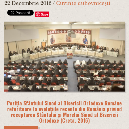
22 Decembrie 2016
/
Cuvinte duhovnicești
Save
Poziția Sfântului Sinod al Bisericii Ortodoxe Române
referitoare la evoluțiile recente din România privind
receptarea Sfântului și Marelui Sinod al Bisericii
Ortodoxe (Creta, 2016)