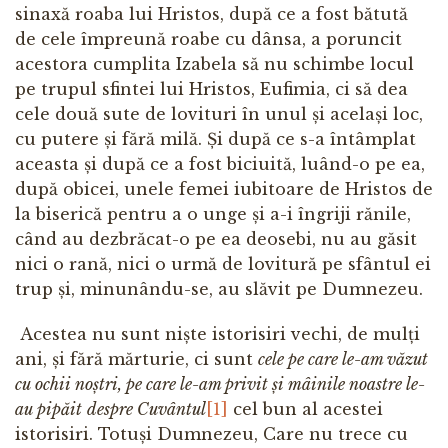
sinaxă roaba lui Hristos, după ce a fost bătută
de cele împreună roabe cu dânsa, a poruncit
acestora cumplita Izabela să nu schimbe locul
pe trupul sfintei lui Hristos, Eufimia, ci să dea
cele două sute de lovituri în unul și același loc,
cu putere și fără milă. Și după ce s-a întâmplat
aceasta și după ce a fost biciuită, luând-o pe ea,
după obicei, unele femei iubitoare de Hristos de
la biserică pentru a o unge și a-i îngriji rănile,
când au dezbrăcat-o pe ea deosebi, nu au găsit
nici o rană, nici o urmă de lovitură pe sfântul ei
trup și, minunându-se, au slăvit pe Dumnezeu.
Acestea nu sunt niște istorisiri vechi, de mulți
ani, și fără mărturie, ci sunt
cele pe care le-am văzut
cu ochii noștri, pe care le-am privit și mâinile noastre le-
au pipăit
despre Cuvântul
[1]
cel bun al acestei
istorisiri. Totuși Dumnezeu, Care nu trece cu