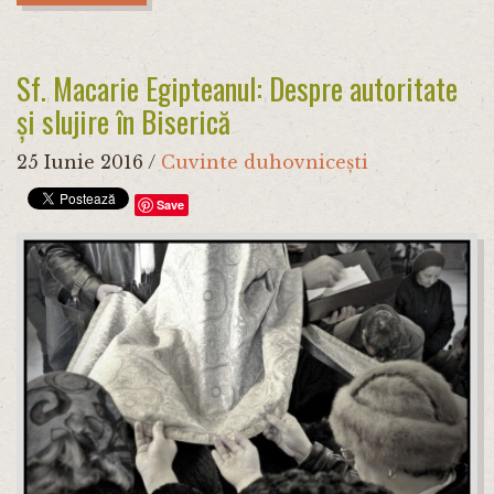
Sf. Macarie Egipteanul: Despre autoritate
și slujire în Biserică
25 Iunie 2016
/
Cuvinte duhovnicești
Save