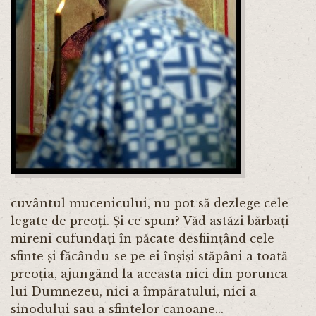
cuvântul mucenicului, nu pot să dezlege cele
legate de preoți. Și ce spun? Văd astăzi bărbați
mireni cufundați în păcate desființând cele
sfinte și făcându-se pe ei înșiși stăpâni a toată
preoția, ajungând la aceasta nici din porunca
lui Dumnezeu, nici a împăratului, nici a
sinodului sau a sfintelor canoane...