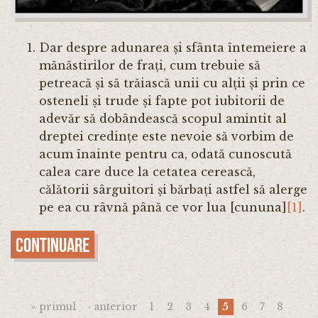
Dar despre adunarea și sfânta întemeiere a
mănăstirilor de frați, cum trebuie să
petreacă și să trăiască unii cu alții și prin ce
osteneli și trude și fapte pot iubitorii de
adevăr să dobândească scopul amintit al
dreptei credințe este nevoie să vorbim de
acum înainte pentru ca, odată cunoscută
calea care duce la cetatea cerească,
călătorii sârguitori și bărbați astfel să alerge
pe ea cu râvnă până ce vor lua [cununa]
[1]
.
Continuare
Pagini
« primul
‹ anterior
1
2
3
4
5
6
7
8