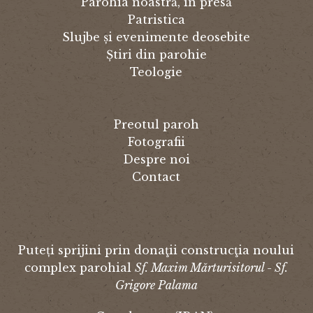
Parohia noastră, în presă
Patristica
Slujbe și evenimente deosebite
Știri din parohie
Teologie
Preotul paroh
Fotografii
Despre noi
Contact
Puteți sprijini prin donaţii construcţia noului
complex parohial
Sf. Maxim Mărturisitorul - Sf.
Grigore Palama