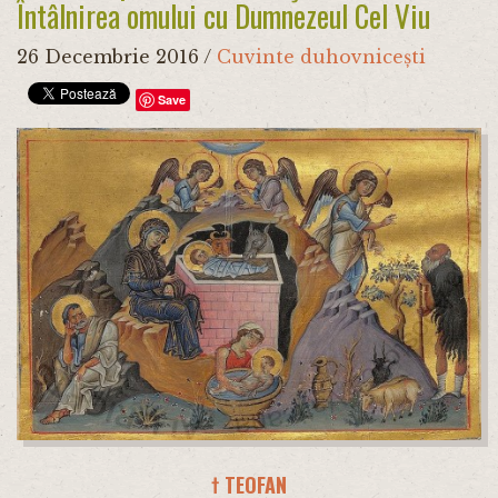
Întâlnirea omului cu Dumnezeul Cel Viu
26 Decembrie 2016
/
Cuvinte duhovnicești
Save
† TEOFAN