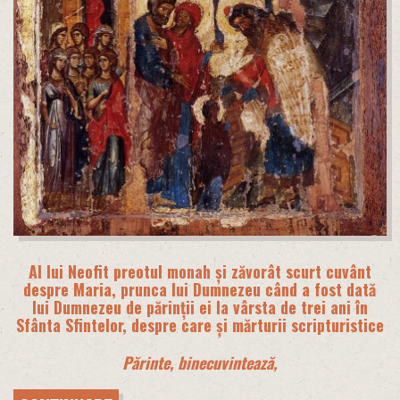
Al lui Neofit preotul monah și zăvorât scurt cuvânt
despre Maria, prunca lui Dumnezeu când a fost dată
lui Dumnezeu de părinții ei la vârsta de trei ani în
Sfânta Sfintelor, despre care și mărturii scripturistice
Părinte, binecuvintează,