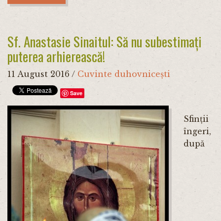
Sf. Anastasie Sinaitul: Să nu subestimați
puterea arhierească!
11 August 2016
/
Cuvinte duhovnicești
Save
Sfinții
îngeri,
după