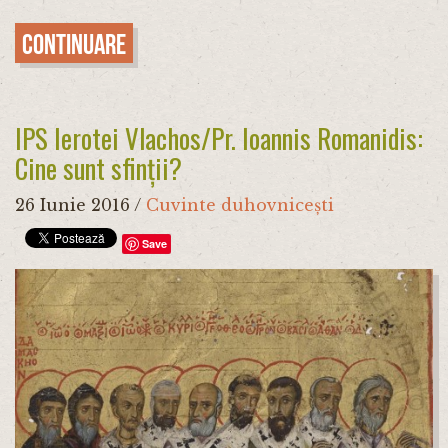
Continuare
IPS Ierotei Vlachos/Pr. Ioannis Romanidis:
Cine sunt sfinții?
26 Iunie 2016
/
Cuvinte duhovnicești
Save