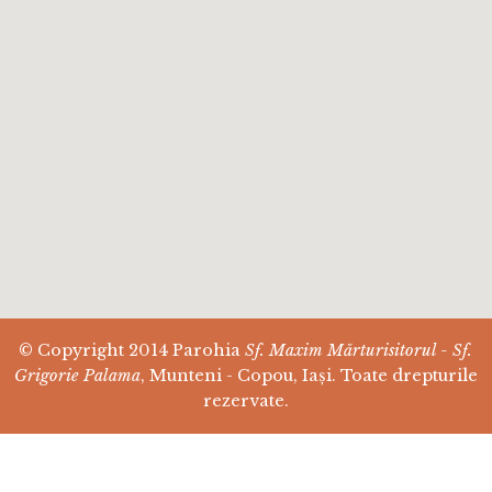
© Copyright 2014 Parohia
Sf. Maxim Mărturisitorul - Sf.
Grigorie Palama
, Munteni - Copou, Iași. Toate drepturile
rezervate.