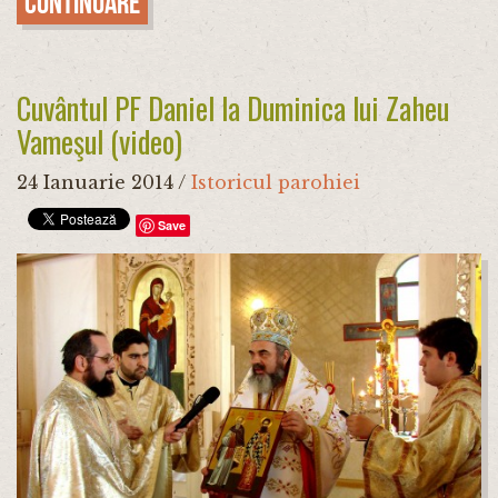
Continuare
Cuvântul PF Daniel la Duminica lui Zaheu
Vameşul (video)
24 Ianuarie 2014
/
Istoricul parohiei
Save