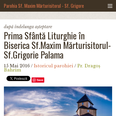
Mergi la conţinutul principal
Parohia Sf. Maxim Mărturisitorul - Sf. Grigore
Palama, Copou - Iași
Noua biserică
după îndelunga așteptare
Prima Sfântă Liturghie în
Botezuri & Cununii
Biserica Sf.Maxim Mărturisitorul-
Teologie & Cuvinte duhovnicești
Sf.Grigorie Palama
Fotografii
15 Mai 2016
/
Istoricul parohiei
/
Pr. Dragoș
Bahrim
Preotul paroh
Save
Program liturgic
Despre noi
Contact