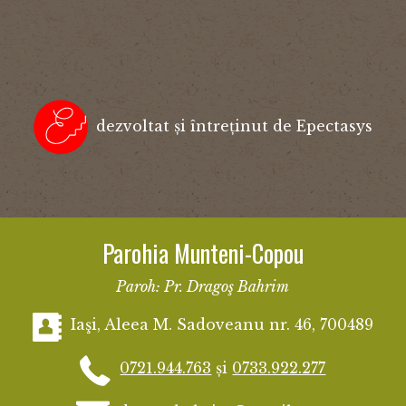
dezvoltat și întreținut de Epectasys
Parohia Munteni-Copou
Paroh: Pr. Dragoş Bahrim
Iaşi, Aleea M. Sadoveanu nr. 46, 700489
0721.944.763
și
0733.922.277