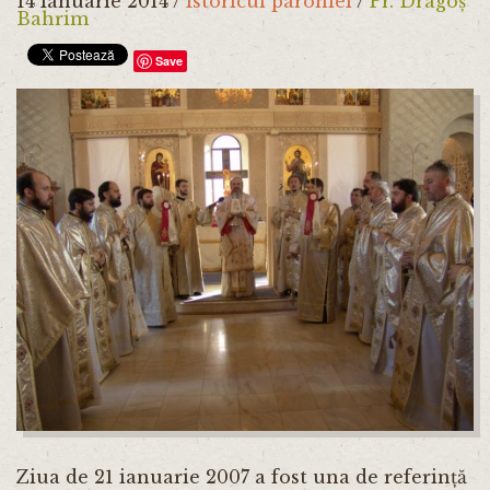
14 Ianuarie 2014
/
Istoricul parohiei
/
Pr. Dragoș
Bahrim
Save
Ziua de 21 ianuarie 2007 a fost una de referință