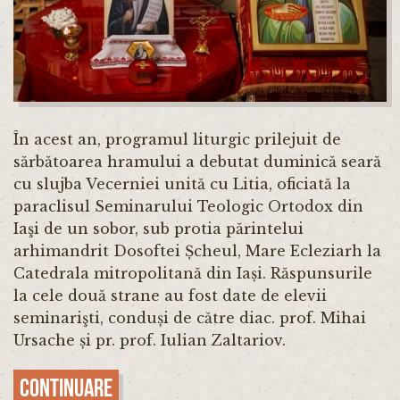
În acest an, programul liturgic prilejuit de
sărbătoarea hramului a debutat duminică seară
cu slujba Vecerniei unită cu Litia, oficiată la
paraclisul Seminarului Teologic Ortodox din
Iaşi de un sobor, sub protia părintelui
arhimandrit Dosoftei Șcheul, Mare Ecleziarh la
Catedrala mitropolitană din Iași. Răspunsurile
la cele două strane au fost date de elevii
seminarişti, conduși de către diac. prof. Mihai
Ursache și pr. prof. Iulian Zaltariov.
Continuare