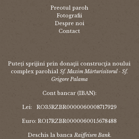
Preotul paroh
Fotografii
Despre noi
Contact
Puteți sprijini prin donaţii construcţia noului
complex parohial
Sf. Maxim Mărturisitorul - Sf.
Grigore Palama
Cont bancar (IBAN):
Lei: RO35RZBR0000060008717929
Euro: RO17RZBR0000060015678488
Deschis la banca
Raiffeisen Bank
.