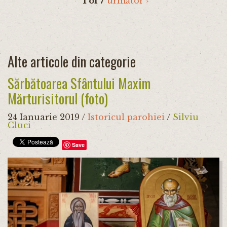
1 of 7
următor ›
Alte articole din categorie
Sărbătoarea Sfântului Maxim
Mărturisitorul (foto)
24 Ianuarie 2019
/
Istoricul parohiei
/
Silviu
Cluci
Save