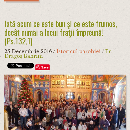
Iată acum ce este bun şi ce este frumos,
decât numai a locui fraţii împreună!
(Ps.132,1)
25 Decembrie 2016
/
Istoricul parohiei
/
Pr.
Dragoș Bahrim
Save