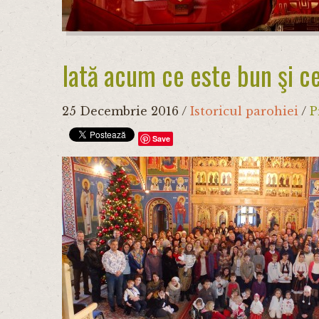
Iată acum ce este bun şi ce
25 Decembrie 2016
/
Istoricul parohiei
/
P
Save