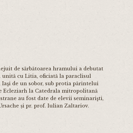
ilejuit de sărbătoarea hramului a debutat
nită cu Litia, oficiată la paraclisul
aşi de un sobor, sub protia părintelui
 Ecleziarh la Catedrala mitropolitană
 strane au fost date de elevii seminarişti,
rsache și pr. prof. Iulian Zaltariov.