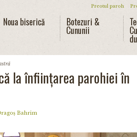
Preotul paroh
Pr
Meniu secun
Noua biserică
Botezuri &
Te
Cununii
Cu
du
astră
că la înființarea parohiei în
Dragoș Bahrim