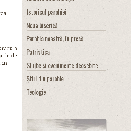
Istoricul parohiei
rea
a
Noua biserică
Parohia noastră, în presă
uraru a
Patristica
rile de
 în
Slujbe și evenimente deosebite
Știri din parohie
Teologie