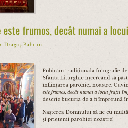
 este frumos, decât numai a locui 
r. Dragoș Bahrim
Pubicăm tradiționala fotografie de
Sfânta Liturghie încercând să păs
înființarea parohiei noastre. Cuvi
este frumos, decât numai a locui frații 
descrie bucuria de a fi împreună î
Nașterea Domnului să fie cu multă 
și prietenii parohiei noastre!