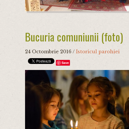
Bucuria comuniunii (foto)
24 Octombrie 2016
/
Istoricul parohiei
Save