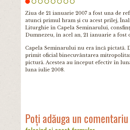
Ziua de 21 ianuarie 2007 a fost una de r
atunci primul hram și cu acest prilej, Îna
Liturghie în Capela Seminarului, consfin
Dumnezeu, în acel an, 21 ianuarie a fost 
Capela Seminarului nu era încă pictată. 
primit oficial binecuvântarea mitropolita
pictură. Acestea au început efectiv în lun
luna iulie 2008.
Poți adăuga un comentariu
folosind și acest formular