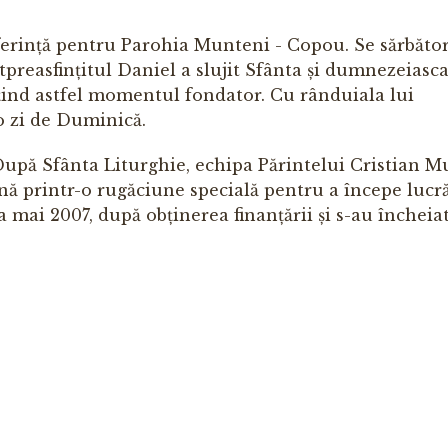
eferință pentru Parohia Munteni - Copou. Se sărbăto
ltpreasfințitul Daniel a slujit Sfânta și dumnezeiasc
țind astfel momentul fondator. Cu rânduiala lui
o zi de Duminică.
După Sfânta Liturghie, echipa Părintelui Cristian M
nă printr-o rugăciune specială pentru a începe lucră
a mai 2007, după obținerea finanțării și s-au încheiat