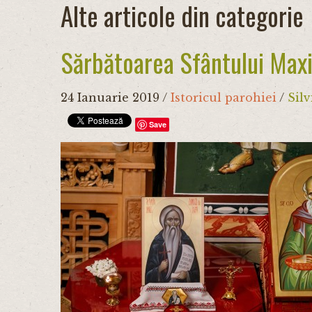
Alte articole din categorie
Sărbătoarea Sfântului Maxi
24 Ianuarie 2019
/
Istoricul parohiei
/
Silv
Save