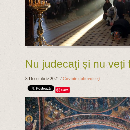
Nu judecaţi și nu veți f
8 Decembrie 2021
/
Cuvinte duhovnicești
Save