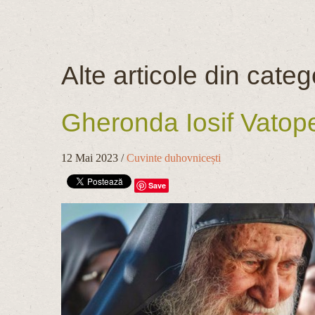
Alte articole din categ
Gheronda Iosif Vatoped
12 Mai 2023
/
Cuvinte duhovnicești
Save