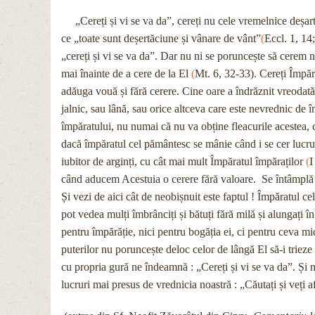
„Cereți și vi se va da”, cereți nu cele vremelnice deșart
ce „toate sunt deșertăciune și vânare de vânt”
(
Eccl. 1, 14;
„cereți și vi se va da”. Dar nu ni se poruncește să cerem n
mai înainte de a cere de la El
(
Mt. 6, 32-33). Cereți Împără
adăuga vouă și fără cerere. Cine oare a îndrăznit vreodată
jalnic, sau lână, sau orice altceva care este nevrednic de 
împăratului, nu numai că nu va obține fleacurile acestea, ci
dacă împăratul cel pământesc se mânie când i se cer lucruri
iubitor de arginți, cu cât mai mult Împăratul împăraților
(
I
când aducem Acestuia o cerere fără valoare. Se întâmplă a
Și vezi de aici cât de neobișnuit este faptul ! Împăratul cel
pot vedea mulți îmbrânciți și bătuți fără milă și alungați în
pentru împărăție, nici pentru bogăția ei, ci pentru ceva m
puterilor nu poruncește deloc celor de lângă El să-i trieze 
cu propria gură ne îndeamnă : „Cereți și vi se va da”. Și 
lucruri mai presus de vrednicia noastră : „Căutați și veți a