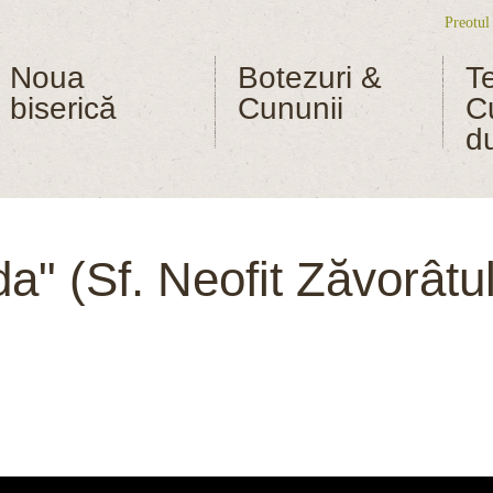
Preotul
Me
Noua
Botezuri &
T
biserică
Cununii
C
d
da" (Sf. Neofit Zăvorâtu