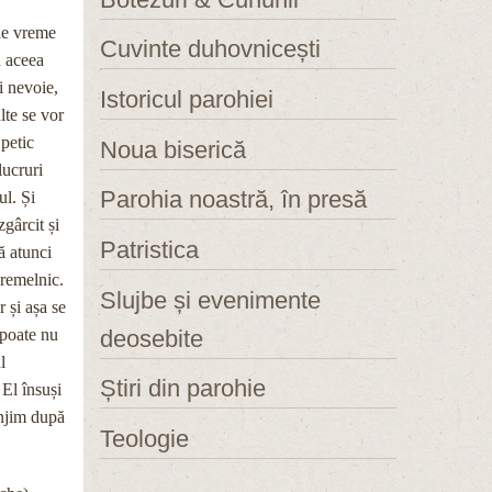
 de vreme
Cuvinte duhovnicești
u aceea
i nevoie,
Istoricul parohiei
lte se vor
petic
Noua biserică
lucruri
Parohia noastră, în presă
ul. Și
gârcit și
Patristica
ă atunci
vremelnic.
Slujbe și evenimente
r și așa se
deosebite
, poate nu
l
Știri din parohie
 El însuși
ânjim după
Teologie