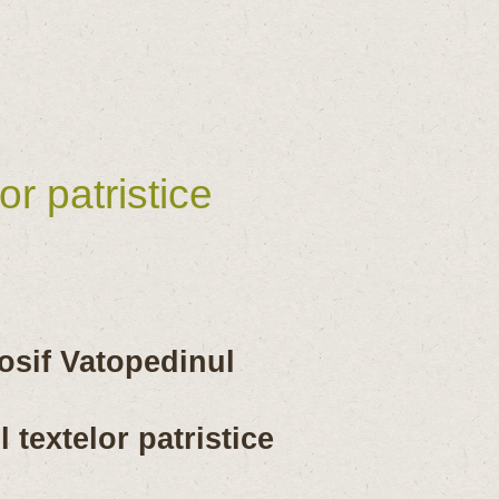
r patristice
osif Vatopedinul
 textelor patristice