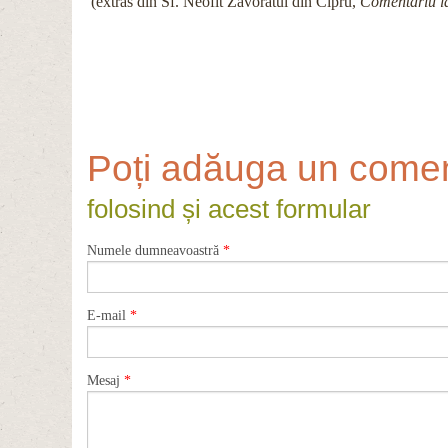
(extras din Sf. Neofit Zăvorâtul din Cipru,
Comentariu l
Poți adăuga un comen
folosind și acest formular
Numele dumneavoastră
*
E-mail
*
Mesaj
*