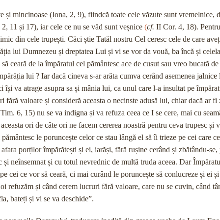
e și mincinoase (Iona, 2, 9), fiindcă toate cele văzute sunt vremelnice,
 2, 11 și 17), iar cele ce nu se văd sunt veșnice
(
cf.
II Cor. 4, 18). Pentr
imic din cele trupești. Căci știe Tatăl nostru Cel ceresc cele de care aveț
ția lui Dumnezeu și dreptatea Lui și vi se vor da vouă, ba încă și celela
 să ceară de la împăratul cel pământesc ace de cusut sau vreo bucată de 
împărăția lui ? Iar dacă cineva s-ar arăta cumva cerând asemenea jalnice 
 își va atrage asupra sa și mânia lui, ca unul care l-a insultat pe împărat
 fără valoare și consideră aceasta o necinste adusă lui, chiar dacă ar fi z
 Tim. 6, 15) nu se va indigna și va refuza ceea ce I se cere, mai cu seam
ceasta ori de câte ori ne facem cererea noastră pentru ceva trupesc și 
 pământesc le poruncește celor ce stau lângă el să îi trieze pe cei care ce
 afara porților împărătești și ei, iarăși, fără rușine cerând și zbătându-se
ic și neînsemnat și cu totul nevrednic de multă truda aceea. Dar Împăratu
pe cei ce vor să ceară, ci mai curând le poruncește să conlucreze și ei și
noi refuzăm și când cerem lucruri fără valoare, care nu se cuvin, când t
fla, bateți și vi se va deschide”.