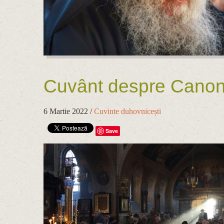
Cuvânt despre Canonul
6 Martie 2022
/
Cuvinte duhovnicești
Save