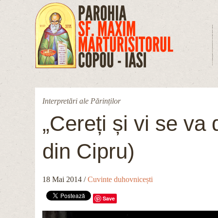
Mergi la conţinutul principal
Interpretări ale Părinților
„Cereți și vi se va 
din Cipru)
18 Mai 2014
/
Cuvinte duhovnicești
Save