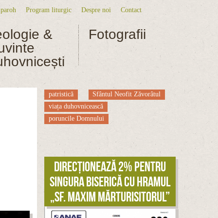
 paroh
Program liturgic
Despre noi
Contact
niu secundar
eologie &
Fotografii
uvinte
uhovnicești
patristică
Sfântul Neofit Zăvorâtul
viața duhovnicească
l
poruncile Domnului
Direcționează 2% pentru
singura biserică cu hramul
„Sf. Maxim Mărturisitorul”