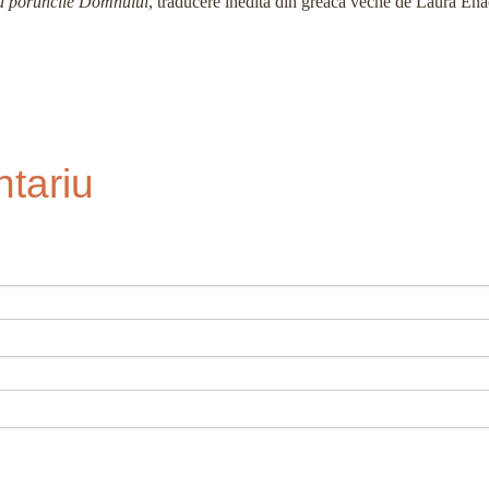
a poruncile Domnului
, traducere inedită din greaca veche de Laura En
tariu