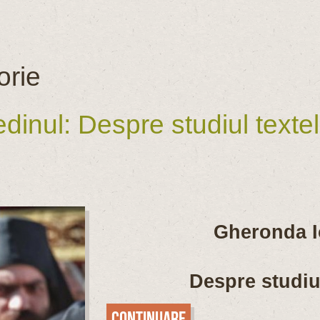
orie
inul: Despre studiul textelo
Gheronda I
Despre studiul
Continuare