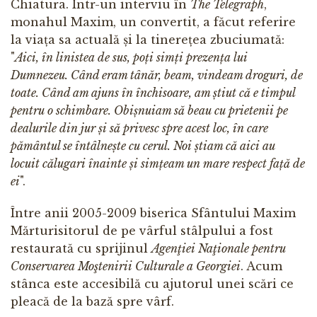
Chiatura. Într-un interviu în
The Telegraph
,
monahul Maxim, un convertit, a făcut referire
la viața sa actuală și la tinerețea zbuciumată:
"
Aici, în linistea de sus, poți simți prezența lui
Dumnezeu. Când eram tânăr, beam, vindeam droguri, de
toate. Când am ajuns în închisoare, am știut că e timpul
pentru o schimbare. Obișnuiam să beau cu prietenii pe
dealurile din jur și să privesc spre acest loc, în care
pământul se întâlnește cu cerul. Noi știam că aici au
locuit călugari înainte și simțeam un mare respect față de
ei
".
Între anii 2005-2009 biserica Sfântului Maxim
Mărturisitorul de pe vârful stâlpului a fost
restaurată cu sprijinul
Agenţiei Naţionale pentru
Conservarea Moştenirii Culturale a Georgiei
. Acum
stânca este accesibilă cu ajutorul unei scări ce
pleacă de la bază spre vârf.