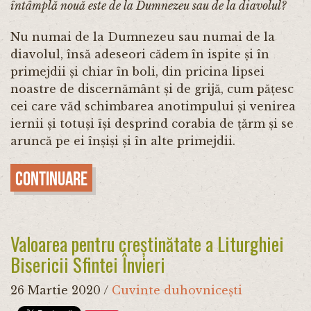
întâmplă nouă este de la Dumnezeu sau de la diavolul?
Nu numai de la Dumnezeu sau numai de la
diavolul, însă adeseori cădem în ispite și în
primejdii și chiar în boli, din pricina lipsei
noastre de discernământ și de grijă, cum pățesc
cei care văd schimbarea anotimpului și venirea
iernii și totuși își desprind corabia de țărm și se
aruncă pe ei înșiși și în alte primejdii.
Continuare
Valoarea pentru creștinătate a Liturghiei
Bisericii Sfintei Învieri
26 Martie 2020
/
Cuvinte duhovnicești