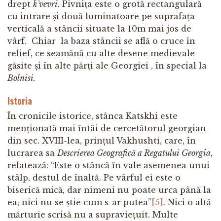
drept
k`vevri.
Pivnița este o grotă rectangulară
cu intrare și două luminatoare pe suprafața
verticală a stâncii situate la 10m mai jos de
vârf. Chiar la baza stâncii se află o cruce în
relief, ce seamănă cu alte desene medievale
găsite și în alte părți ale Georgiei , în special la
Bolnisi.
Istoria
În cronicile istorice, stânca Katskhi este
menționată mai întâi de cercetătorul georgian
din sec. XVIII-lea, prințul Vakhushti, care, în
lucrarea sa
Descrierea Geografică a Regatului Georgia
,
relatează: “Este o stâncă în vale asemenea unui
stâlp, destul de înaltă. Pe vârful ei este o
biserică mică, dar nimeni nu poate urca până la
ea; nici nu se știe cum s-ar putea”
[5]
. Nici o altă
mărturie scrisă nu a supraviețuit. Multe