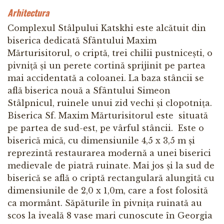
Arhitectura
Complexul Stâlpului Katskhi este alcătuit din
biserica dedicată Sfântului Maxim
Mărturisitorul, o criptă, trei chilii pustnicești, o
pivniță și un perete cortină sprijinit pe partea
mai accidentată a coloanei. La baza stâncii se
află biserica nouă a Sfântului Simeon
Stâlpnicul, ruinele unui zid vechi și clopotnița.
Biserica Sf. Maxim Mărturisitorul este situată
pe partea de sud-est, pe vârful stâncii. Este o
biserică mică, cu dimensiunile 4,5 x 3,5 m și
reprezintă restaurarea modernă a unei biserici
medievale de piatră ruinate. Mai jos și la sud de
biserică se află o criptă rectangulară alungită cu
dimensiunile de 2,0 x 1,0m, care a fost folosită
ca mormânt. Săpăturile în pivnița ruinată au
scos la iveală 8 vase mari cunoscute în Georgia