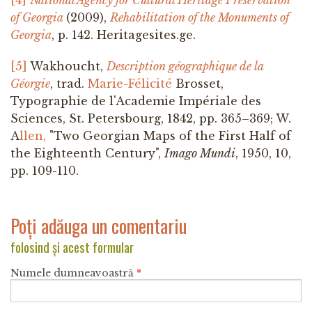
of Georgia
(2009),
Rehabilitation of the Monuments of
Georgia
, p. 142. Heritagesites.ge.
[5]
Wakhoucht,
Description géographique de la
Géorgie
, trad.
Marie-Félicité
Brosset,
Typographie de l'Academie Impériale des
Sciences, St. Petersbourg, 1842, pp. 365–369; W.
A
llen,
"Two Georgian Maps of the First Half of
the Eighteenth Century",
Imago Mundi
, 1950, 10,
pp. 109-110.
Poți adăuga un comentariu
folosind și acest formular
Numele dumneavoastră
*