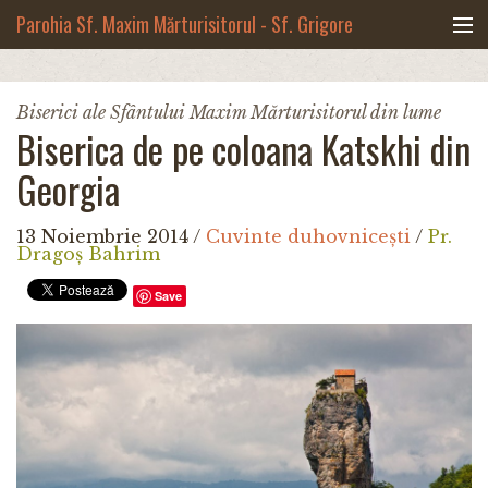
Mergi la conţinutul principal
Parohia Sf. Maxim Mărturisitorul - Sf. Grigore
Palama, Copou - Iași
Noua biserică
Biserici ale Sfântului Maxim Mărturisitorul din lume
Biserica de pe coloana Katskhi din
Botezuri & Cununii
Georgia
Teologie & Cuvinte duhovnicești
13 Noiembrie 2014
/
Cuvinte duhovnicești
/
Pr.
Fotografii
Dragoș Bahrim
Save
Preotul paroh
Program liturgic
Despre noi
Contact