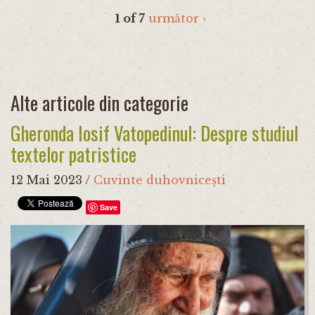
1 of 7
următor ›
Alte articole din categorie
Gheronda Iosif Vatopedinul: Despre studiul
textelor patristice
12 Mai 2023
/
Cuvinte duhovnicești
Save