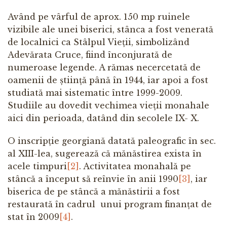
Având pe vârful de aprox. 150 mp ruinele
vizibile ale unei biserici, stânca a fost venerată
de localnici ca Stâlpul Vieții, simbolizând
Adevărata Cruce, fiind înconjurată de
numeroase legende. A rămas necercetată de
oamenii de știință până în 1944, iar apoi a fost
studiată mai sistematic între 1999-2009.
Studiile au dovedit vechimea vieții monahale
aici din perioada, datând din secolele IX- X.
O inscripție georgiană datată paleografic în sec.
al XIII-lea, sugerează că mănăstirea exista în
acele timpuri
[2]
. Activitatea monahală pe
stâncă a început să reînvie în anii 1990
[3]
, iar
biserica de pe stâncă a mănăstirii a fost
restaurată în cadrul unui program finanțat de
stat în 2009
[4]
.