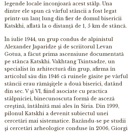
legende locale înconjoară acest stâlp. Una
dintre ele spun că vârful stâncii a fost legat
printr-un lanț lung din fier de domul bisericii
Katskhi, aflată la o distanță de 1, 5 km de stâncă.
În iulie 1944, un grup condus de alpinistul
Alexander Japaridze şi de scriitorul Levan
Gotua, a făcut prima ascensiune documentată
pe stânca Katskhi. Vakhtang Tsintsadze, un
specialist în arhitectură din grup, afirma în
articolul său din 1946 că ruinele găsite pe vârful
stâncii erau rămăşiţele a două biserici, datând
din sec. V şi VI, fiind asociate cu practica
stâlpniciei, binecunoscuta formă de asceză
creştină, întâlnită mai ales în Siria. Din 1999,
pilonul Katskhi a devenit subiectul unei
cercetări mai sistematice. Bazându-se pe studii
şi cercetări arheologice conduse în 2006, Giorgi