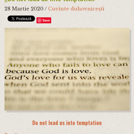
28 Martie 2020
/
Cuvinte duhovnicești
Save
Do not lead us into temptation