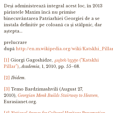
Deși administrează integral acest loc, în 2013
părintele Maxim încă nu primise
binecuvântarea Patriarhiei Georgiei de a se
instala definitiv pe coloană ca și stâlpnic, dar
aștepta...
prelucrare
după
http://en.m.wikipedia.org/wiki/Katskhi_Pilla
[1]
Giorgi Gagoshidze,
კაცხის სვეტი ("Katskhi
Pillar")
,
Academia
, 1, 2010, pp. 55–68.
[2]
Ibidem
.
[3]
Temo Bardzimashvili (August 27,
2010),
Georgian Monk Builds Stairway to Heaven
,
Eurasianet.org.
[4]
National Agency for Cultural Heritage Preservation