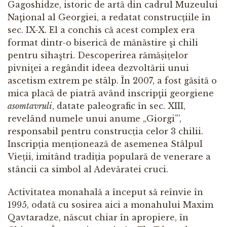
Gagoshidze, istoric de artă din cadrul Muzeului
Naţional al Georgiei, a redatat construcțiile în
sec. IX-X. El a conchis că acest complex era
format dintr-o biserică de mănăstire şi chili
pentru sihaştri. Descoperirea rămășițelor
pivniţei a regândit ideea dezvoltării unui
ascetism extrem pe stâlp. În 2007, a fost găsită o
mica placă de piatră având inscripţii georgiene
asomtavruli
, datate paleografic în sec. XIII,
revelând numele unui anume „Giorgi”’,
responsabil pentru construcția celor 3 chilii.
Inscripția menționează de asemenea Stâlpul
Vieții, imitând tradiția populară de venerare a
stâncii ca simbol al Adevăratei cruci.
Activitatea monahală a început să reînvie în
1995, odată cu sosirea aici a monahului Maxim
Qavtaradze, născut chiar în apropiere, în