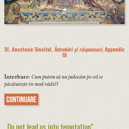
Sf. Anastasie Sinaitul,
Întrebări și răspunsuri
, Appendix
18
Întrebare
:
Cum putem să nu judecăm pe cel ce
păcătuiește în mod vădit?
Continuare
„Do not lead us into temptation”