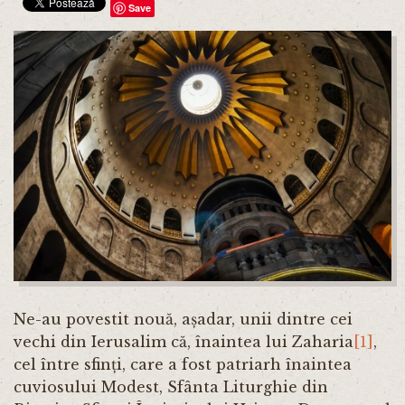
Save
Ne-au povestit nouă, așadar, unii dintre cei
vechi din Ierusalim că, înaintea lui Zaharia
[1]
,
cel între sfinți, care a fost patriarh înaintea
cuviosului Modest, Sfânta Liturghie din