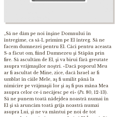
„Să ne dăm pe noi înşine Domnului în
întregime, ca să-L primim pe El întreg. Să ne
facem dumnezei pentru El. Căci pentru aceasta
S-a făcut om, fiind Dumnezeu şi Stăpân prin
fire. Să ascultăm de El, şi va birui fără greutate
asupra vrăjmaşilor noştri. «Dacă poporul Meu
ar fi ascultat de Mine, zice, dacă Israel ar fi
umblat în căile Mele, aş fi umilit până la
nimicire pe vrăjmaşii lor şi aş fi pus mâna Mea
asupra celor ce-i necăjesc pe ei» (
Ps.
80, 12-13).
Să ne punem toată nădejdea noastră numai în
El şi să aruncăm toată grija noastră numai
asupra Lui, şi ne va mântui pe noi de tot