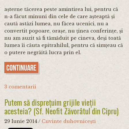
așterne tăcerea peste amintirea lui, pentru că
n-a făcut minuni din cele de care așteaptă și
caută astăzi lumea, nu făcea ucenici, nu a
convertit popoare, orașe, nu ținea conferințe, și
nu am auzit să fi tămăduit pe cineva, deși toată
lumea îi căuta epitrahilul, pentru că simțeau că
o putere negrăită lucra prin el.
Continuare
3 comentarii
Putem să disprețuim grijile vieții
acesteia? (Sf. Neofit Zăvorâtul din Cipru)
29 Iunie 2014
/
Cuvinte duhovnicești