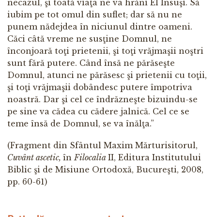
necazul, şi toată viaţa ne va hrăni El Însuşi. Să
iubim pe tot omul din suflet; dar să nu ne
punem nădejdea în niciunul dintre oameni.
Căci câtă vreme ne susţine Domnul, ne
înconjoară toţi prietenii, şi toţi vrăjmaşii noştri
sunt fără putere. Când însă ne părăseşte
Domnul, atunci ne părăsesc şi prietenii cu toţii,
şi toţi vrăjmaşii dobândesc putere împotriva
noastră. Dar şi cel ce îndrăzneşte bizuindu-se
pe sine va cădea cu cădere jalnică. Cel ce se
teme însă de Domnul, se va înălţa.”
(Fragment din Sfântul Maxim Mărturisitorul,
Cuvânt ascetic,
în
Filocalia
II, Editura Institutului
Biblic şi de Misiune Ortodoxă, Bucureşti, 2008,
pp. 60-61)