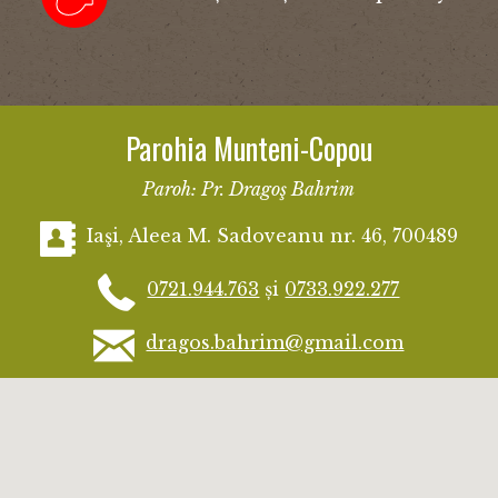
Parohia Munteni-Copou
Paroh: Pr. Dragoş Bahrim
Iaşi, Aleea M. Sadoveanu nr. 46, 700489
0721.944.763
și
0733.922.277
dragos.bahrim@gmail.com