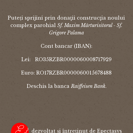
Puteți sprijini prin donaţii construcţia noului
complex parohial
Sf. Maxim Mărturisitorul - Sf.
Grigore Palama
Cont bancar (IBAN):
Lei: RO35RZBR0000060008717929
Euro: RO17RZBR0000060015678488
Deschis la banca
Raiffeisen Bank
.
dezvoltat și întreținut de Epectasys