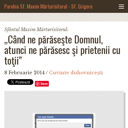
Mergi la conţinutul principal
Parohia Sf. Maxim Mărturisitorul - Sf. Grigore
Palama, Copou - Iași
Noua biserică
Sfântul Maxim Mărturisitorul:
„Când ne părăseşte Domnul,
Botezuri & Cununii
atunci ne părăsesc şi prietenii cu
Teologie & Cuvinte duhovnicești
toţii”
Fotografii
8 Februarie 2014
/
Cuvinte duhovnicești
Preotul paroh
Save
Program liturgic
Despre noi
Contact