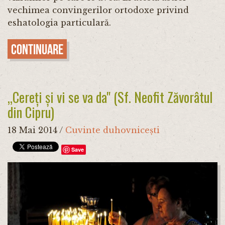
vechimea convingerilor ortodoxe privind
eshatologia particulară.
Continuare
„Cereți și vi se va da" (Sf. Neofit Zăvorâtul
din Cipru)
18 Mai 2014
/
Cuvinte duhovnicești
Save