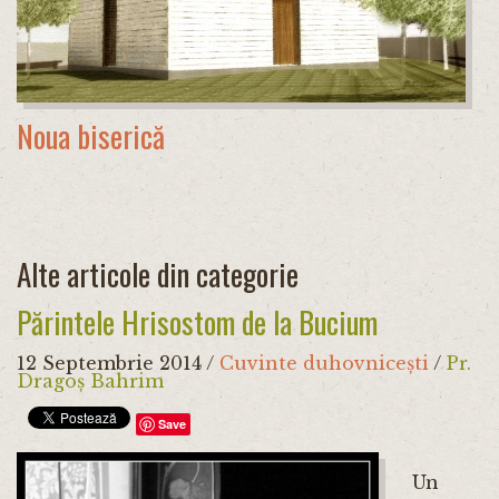
Noua biserică
Alte articole din categorie
Părintele Hrisostom de la Bucium
12 Septembrie 2014
/
Cuvinte duhovnicești
/
Pr.
Dragoș Bahrim
Save
Un