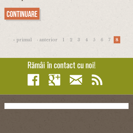
Continuare
Pagini
« primul
‹ anterior
1
2
3
4
5
6
7
8
Rămâi în contact cu noi!