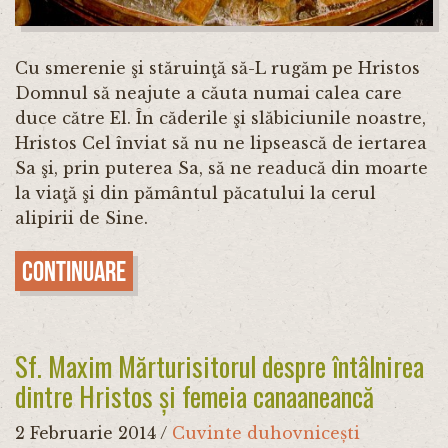
Cu smerenie şi stăruinţă să-L rugăm pe Hristos
Domnul să neajute a căuta numai calea care
duce către El. În că­derile şi slăbiciunile noastre,
Hristos Cel înviat să nu ne lip­sească de iertarea
Sa şi, prin puterea Sa, să ne readucă din moarte
la viaţă şi din pământul păcatului la cerul
alipirii de Sine.
Continuare
Sf. Maxim Mărturisitorul despre întâlnirea
dintre Hristos și femeia canaaneancă
2 Februarie 2014
/
Cuvinte duhovnicești