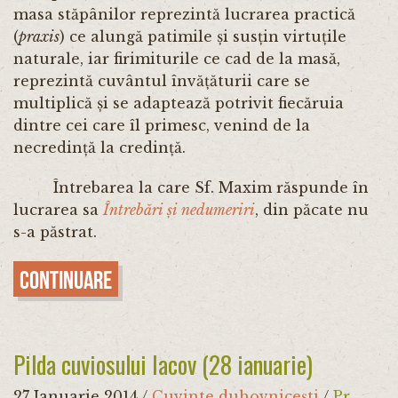
masa stăpânilor reprezintă lucrarea practică
(
praxis
) ce alungă patimile și susțin virtuțile
naturale, iar firimiturile ce cad de la masă,
reprezintă cuvântul învățăturii care se
multiplică și se adaptează potrivit fiecăruia
dintre cei care îl primesc, venind de la
necredință la credință.
Întrebarea la care Sf. Maxim răspunde în
lucrarea sa
Întrebări și nedumeriri
, din păcate nu
s-a păstrat.
Continuare
Pilda cuviosului Iacov (28 ianuarie)
27 Ianuarie 2014
/
Cuvinte duhovnicești
/
Pr.