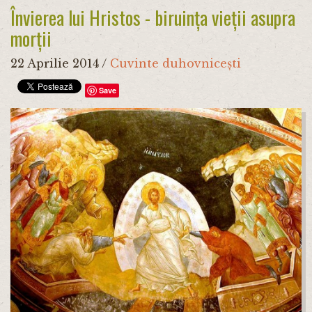
Învierea lui Hristos - biruința vieții asupra
morții
22 Aprilie 2014
/
Cuvinte duhovnicești
Save