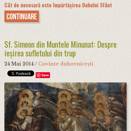
Cât de necesară este împărtășirea Duhului Sfânt
Continuare
Sf. Simeon din Muntele Minunat: Despre
ieșirea sufletului din trup
24 Mai 2014
/
Cuvinte duhovnicești
Save