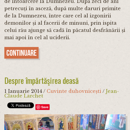
de întoarcere la Dumnezeu. După zeci de ani
petrecuți în asceză, după multe daruri primite
de la Dumnezeu, între care cel al izgonirii
demonilor și al facerii de minuni, prin ispita
celui rău ajunge să cadă în păcatul desfrânării și
mai apoi în cel al uciderii.
Continuare
Despre împărtăşirea deasă
1 Ianuarie 2014
/
Cuvinte duhovnicești
/
Jean-
Claude Larchet
Save