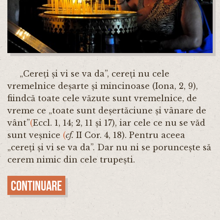
„Cereți și vi se va da”, cereți nu cele
vremelnice deșarte și mincinoase (Iona, 2, 9),
fiindcă toate cele văzute sunt vremelnice, de
vreme ce „toate sunt deșertăciune și vânare de
vânt”
(
Eccl. 1, 14; 2, 11 și 17), iar cele ce nu se văd
sunt veșnice
(
cf.
II Cor. 4, 18). Pentru aceea
„cereți și vi se va da”. Dar nu ni se poruncește să
cerem nimic din cele trupești.
Continuare