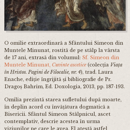
O omilie extraordinară a Sfântului Simeon din
Muntele Minunat, rostită de pe stâlp la vârsta
de 17 ani, extrasă din volumul:
Sf. Simeon din
Muntele Minunat,
Cuvinte ascetice
(colecția
Viața
în Hristos. Pagini de Filocalie, nr. 4
), trad. Laura
Enache, ediție îngrijită și bibliografie de Pr.
Dragoș Bahrim, Ed. Doxologia, 2013, pp. 187-193.
Omilia prezintă starea sufletului după moarte,
în deplin acord cu învățătura dogmatică a
Bisericii. Sfântul Simeon Stâlpnicul, ascet
contemplativ, descrie acestea în urma
viziunilor pe care le avea. El atestă astfel