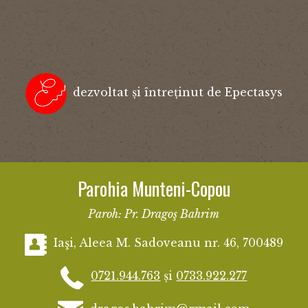
dezvoltat și întreținut de Epectasys
Parohia Munteni-Copou
Paroh: Pr. Dragoş Bahrim
Iaşi, Aleea M. Sadoveanu nr. 46, 700489
0721.944.763
și
0733.922.277