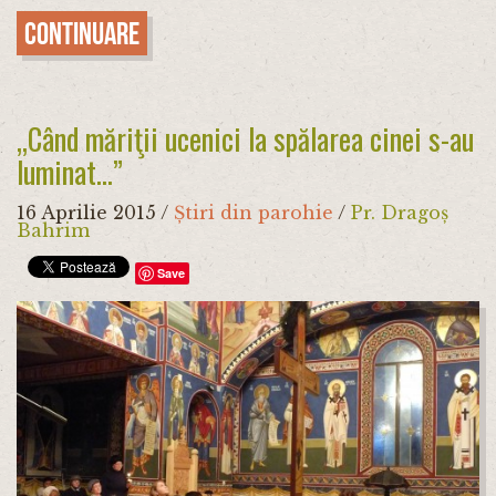
Continuare
„Când măriţii ucenici la spălarea cinei s-au
luminat...”
16 Aprilie 2015
/
Știri din parohie
/
Pr. Dragoș
Bahrim
Save