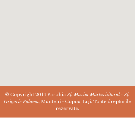
© Copyright 2014 Parohia
Sf. Maxim Mărturisitorul - Sf.
Grigorie Palama
, Munteni - Copou, Iași. Toate drepturile
rezervate.