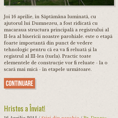
Joi 16 aprilie, în Săptămâna luminată, cu
ajutorul lui Dumnezeu, a fost ridicată cu
macaraua structura principală a registrului al
II-lea al bisericii noastre parohiale. este o etapă
foarte importantă din punct de vedere
tehnologic pentru că ea va fi reluată și la
registrul al III-lea (turla). Practic toate
elementele de construcție vor fi reluate - la o
scară mai mică - în etapele următoare.
Continuare
Hristos a Înviat!
16 Aprilie 2015
/
Știri din parohie
/
Pr. Dragoș