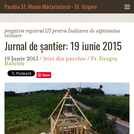
Mergi la conţinutul principal
Parohia Sf. Maxim Mărturisitorul - Sf. Grigore
Palama, Copou - Iași
Noua biserică
pregătim registrul III pentru Înălțarea de săptămâna
viitoare
Botezuri & Cununii
Jurnal de șantier: 19 iunie 2015
Teologie & Cuvinte duhovnicești
19 Iunie 2015
/
Știri din parohie
/
Pr. Dragoș
Bahrim
Fotografii
Save
Preotul paroh
Program liturgic
Despre noi
Contact