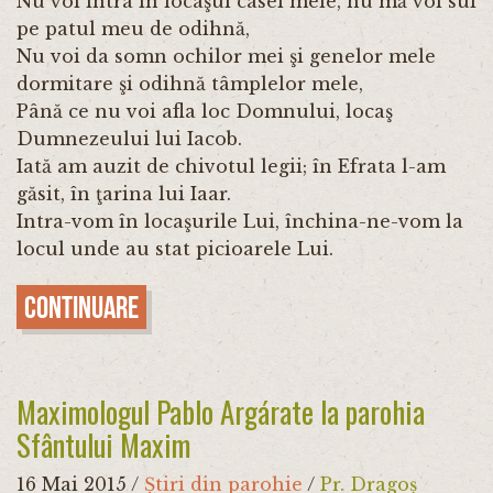
Nu voi intra în locaşul casei mele, nu mă voi sui
pe patul meu de odihnă,
Nu voi da somn ochilor mei şi genelor mele
dormitare şi odihnă tâmplelor mele,
Până ce nu voi afla loc Domnului, locaş
Dumnezeului lui Iacob.
Iată am auzit de chivotul legii; în Efrata l-am
găsit, în ţarina lui Iaar.
Intra-vom în locaşurile Lui, închina-ne-vom la
locul unde au stat picioarele Lui.
Continuare
Maximologul Pablo Argárate la parohia
Sfântului Maxim
16 Mai 2015
/
Știri din parohie
/
Pr. Dragoș