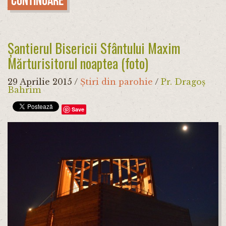
Continuare
Șantierul Bisericii Sfântului Maxim
Mărturisitorul noaptea (foto)
29 Aprilie 2015
/
Știri din parohie
/
Pr. Dragoș
Bahrim
Save