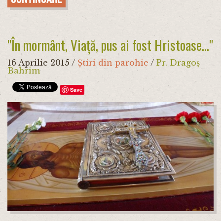
"În mormânt, Viață, pus ai fost Hristoase..."
16 Aprilie 2015
/
Știri din parohie
/
Pr. Dragoș
Bahrim
Save