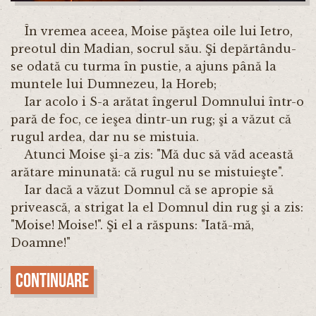
În vremea aceea, Moise păştea oile lui Ietro,
preotul din Madian, socrul său. Şi depărtându-
se odată cu turma în pustie, a ajuns până la
muntele lui Dumnezeu, la Horeb;
Iar acolo i S-a arătat îngerul Domnului într-o
pară de foc, ce ieşea dintr-un rug; şi a văzut că
rugul ardea, dar nu se mistuia.
Atunci Moise şi-a zis: "Mă duc să văd această
arătare minunată: că rugul nu se mistuieşte".
Iar dacă a văzut Domnul că se apropie să
privească, a strigat la el Domnul din rug şi a zis:
"Moise! Moise!". Şi el a răspuns: "Iată-mă,
Doamne!"
Continuare