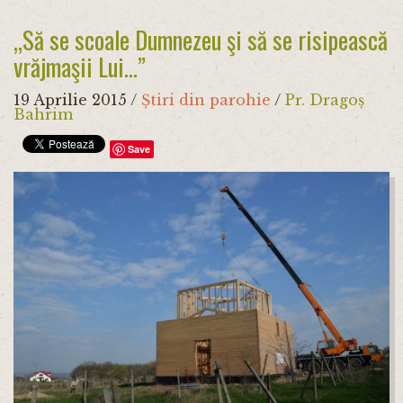
„Să se scoale Dumnezeu şi să se risipească
vrăjmaşii Lui...”
19 Aprilie 2015
/
Știri din parohie
/
Pr. Dragoș
Bahrim
Save