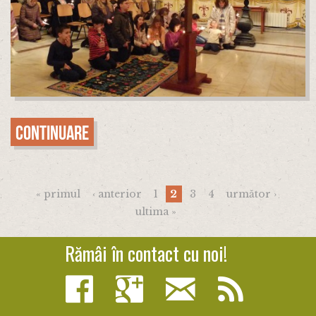
Continuare
Pagini
« primul
‹ anterior
1
2
3
4
următor ›
ultima »
Rămâi în contact cu noi!