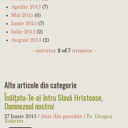
Aprilie 2015
(7)
Mai 2015
(6)
Iunie 2015
(7)
Iulie 2015
(2)
August 2015
(2)
‹ anterior
2 of 7
următor ›
Alte articole din categorie
Înălțatu-Te-ai întru Slavă Hristoase,
Dumnezeul nostru!
27 Iunie 2015
/
Știri din parohie
/
Pr. Dragoș
Bahrim