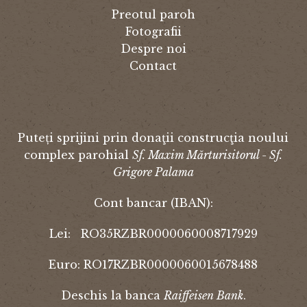
Preotul paroh
Fotografii
Despre noi
Contact
Puteți sprijini prin donaţii construcţia noului
complex parohial
Sf. Maxim Mărturisitorul - Sf.
Grigore Palama
Cont bancar (IBAN):
Lei: RO35RZBR0000060008717929
Euro: RO17RZBR0000060015678488
Deschis la banca
Raiffeisen Bank
.