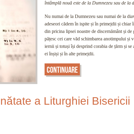
întâmplă nouă este de la Dumnezeu sau de la d
Nu numai de la Dumnezeu sau numai de la diav
adeseori cădem în ispite și în primejdii și chiar î
din pricina lipsei noastre de discernământ și de 
pățesc cei care văd schimbarea anotimpului și v
iernii și totuși își desprind corabia de țărm și se
ei înșiși și în alte primejdii.
Continuare
ătate a Liturghiei Bisericii