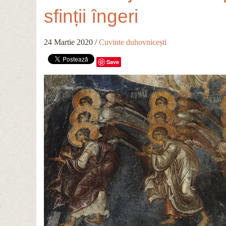
sfinții îngeri
24 Martie 2020
/
Cuvinte duhovnicești
Save