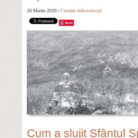
26 Martie 2020
/
Cuvinte duhovnicești
Save
Cum a slujit Sfântul S