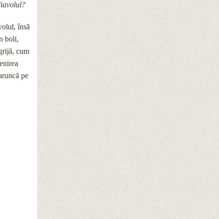
iavolul?
olul, însă
n boli,
grijă, cum
enirea
 aruncă pe