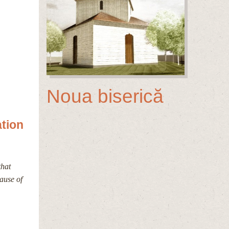
Noua biserică
ation
that
ause of