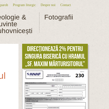
 paroh
Program liturgic
Despre noi
Contact
niu secundar
eologie &
Fotografii
uvinte
uhovnicești
Direcționează 2% pentru
singura biserică cu hramul
„Sf. Maxim Mărturisitorul”
ul