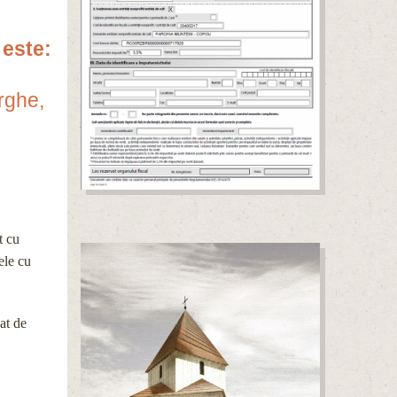
 este:
rghe,
t cu
ele cu
at de