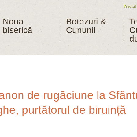
Preotul
Me
Noua
Botezuri &
T
biserică
Cununii
C
d
Canon de rugăciune la Sfânt
, purtătorul de biruință