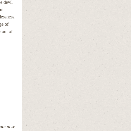
he devil
but
lessness,
ge of
 out of
re ni se