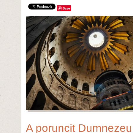
Save
A poruncit Dumnezeu î