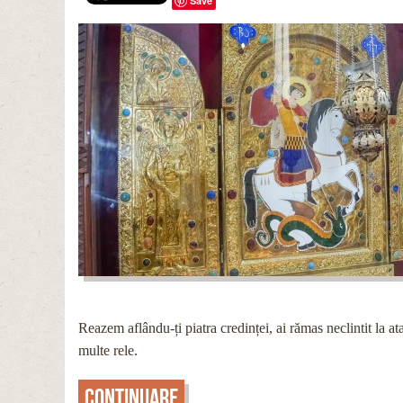
Save
Reazem aflându-ți piatra credinței, ai rămas neclintit la a
multe rele.
Continuare