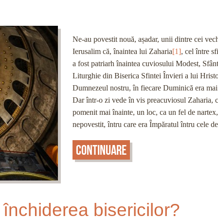
Ne-au povestit nouă, așadar, unii dintre cei vec
Ierusalim că, înaintea lui Zaharia
[1]
, cel între sf
a fost patriarh înaintea cuviosului Modest, Sfân
Liturghie din Biserica Sfintei Învieri a lui Hrist
Dumnezeul nostru, în fiecare Duminică era mai
Dar într-o zi vede în vis preacuviosul Zaharia, c
pomenit mai înainte, un loc, ca un fel de nartex,
nepovestit, întru care era Împăratul întru cele de
Continuare
nchiderea bisericilor?