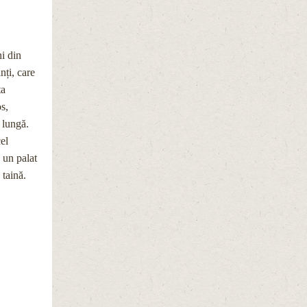
hi din
inți, care
ta
os,
 lungă.
el
 un palat
 taină.