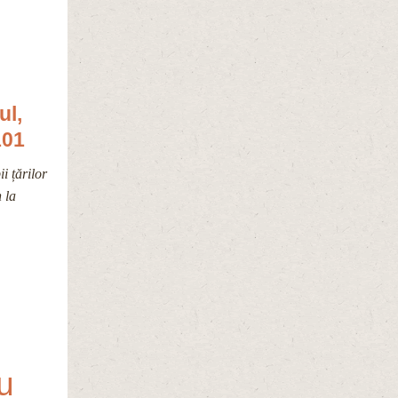
ul,
101
 țărilor
 la
cu