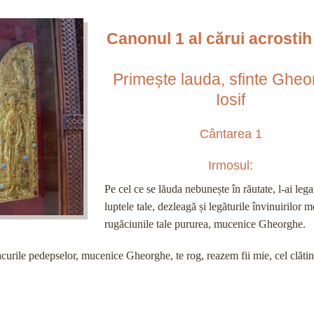
Canonul 1 al cărui acrostih
Primește lauda, sfinte Gheo
Iosif
Cântarea 1
Irmosul:
Pe cel ce se lăuda nebunește în răutate, l-ai lega
luptele tale, dezleagă și legăturile învinuirilor m
rugăciunile tale pururea, mucenice Gheorghe.
tacurile pedepselor, mucenice Gheorghe, te rog, reazem fii mie, cel clătin